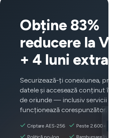
Obține 83%
reducere la VeeP
+ 4 luni extra
Securizează-ți conexiunea, protejează-
datele și accesează conținut în mod fia
de oriunde — inclusiv servicii care nu
funcționează corespunzător.
Location
Criptare AES-256
Peste 2.600+ servere
TikTok accesibi
Encryption
Politică no-log
Rambursare în 30 zile