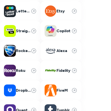
Letterboxd
Etsy
Straight Talk
Copilot
Rocket League
Alexa
Roku
Fidelity
Dropbox
FiveM
Quantum Fiber
Tumblr