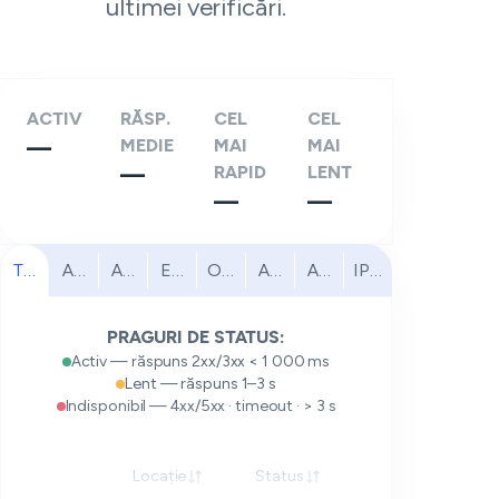
ultimei verificări.
ACTIV
RĂSP.
CEL
CEL
—
MEDIE
MAI
MAI
—
RAPID
LENT
—
—
Toate
America de Nord
America de Sud
Europa
Orientul Mijlociu
Africa
Asia-Pacific
IPv6
PRAGURI DE STATUS:
Activ — răspuns 2xx/3xx < 1 000 ms
Lent — răspuns 1–3 s
Indisponibil — 4xx/5xx · timeout · > 3 s
Locație
Status
Răspuns