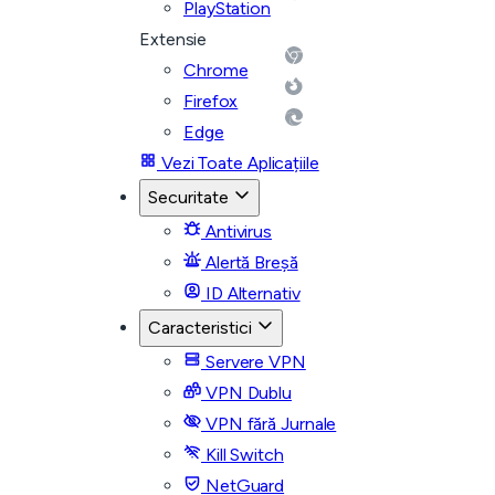
PlayStation
Extensie
Chrome
Firefox
Edge
Vezi Toate Aplicațiile
Securitate
Antivirus
Alertă Breșă
ID Alternativ
Caracteristici
Servere VPN
VPN Dublu
VPN fără Jurnale
Kill Switch
NetGuard