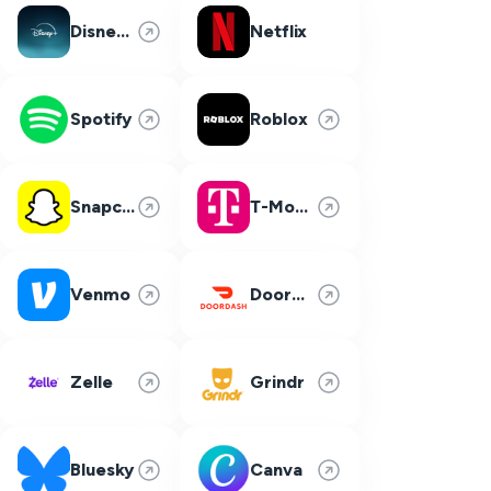
Disney Plus
Netflix
Spotify
Roblox
Snapchat
T-Mobile
Venmo
DoorDash
Zelle
Grindr
Bluesky
Canva