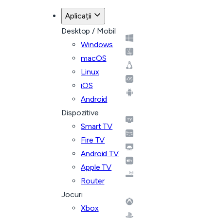
Aplicații
Desktop / Mobil
Windows
macOS
Linux
iOS
Android
Dispozitive
Smart TV
Fire TV
Android TV
Apple TV
Router
Jocuri
Xbox