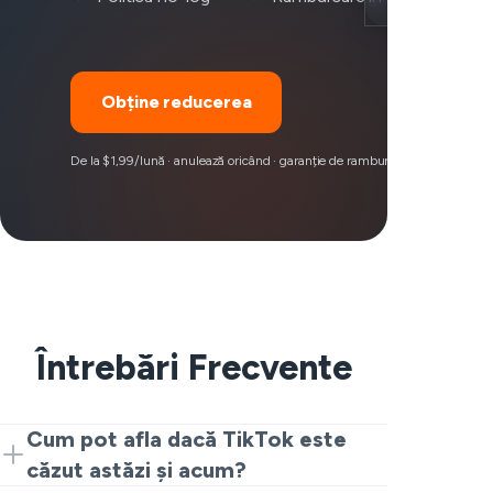
Obține reducerea
De la $1,99/lună · anulează oricând · garanție de rambursare 30 zile
Întrebări Frecvente
Cum pot afla dacă TikTok este
căzut astăzi și acum?