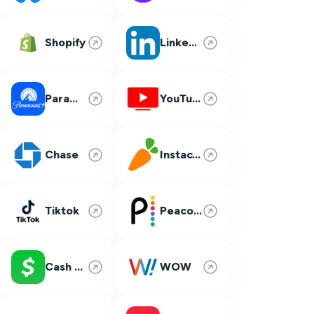
Shopify
LinkedIn
Paramount Plus
YouTube TV
Chase
Instacart
Tiktok
Peacock
Cash App
WOW