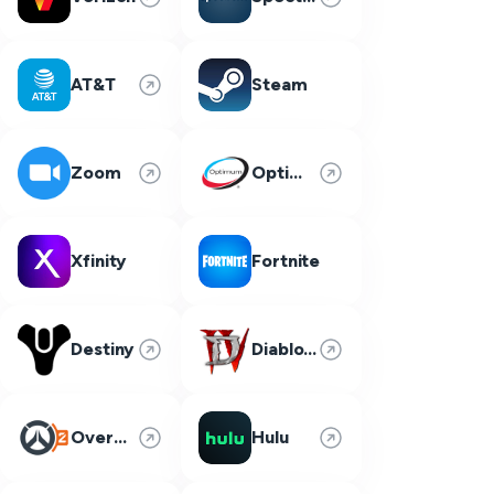
AT&T
Steam
Zoom
Optimum
Xfinity
Fortnite
Destiny
Diablo 4
Overwatch 2
Hulu