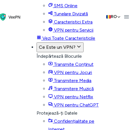
SMS Online
Tunelare Divizată
RO
Caracteristici Extra
VPN pentru Servicii
Vezi Toate Caracteristicile
Ce Este un VPN?
Îndepărtează Blocurile
Transmite Conținut
VPN pentru Jocuri
Transmitere Media
Transmitere Muzică
VPN pentru Netflix
VPN pentru ChatGPT
Protejează-ți Datele
Confidențialitate pe
Internet