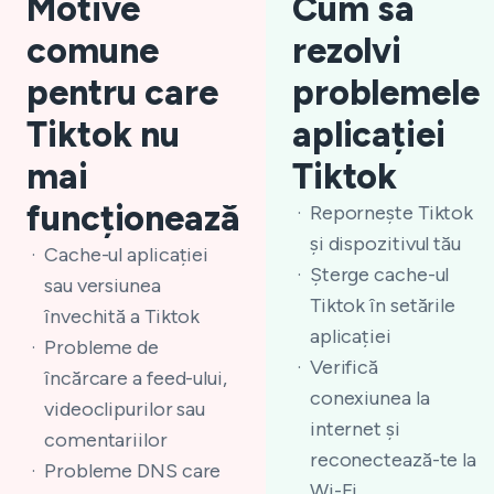
Motive
Cum să
comune
rezolvi
pentru care
problemele
Tiktok nu
aplicației
mai
Tiktok
funcționează
Repornește Tiktok
și dispozitivul tău
Cache-ul aplicației
Șterge cache-ul
sau versiunea
Tiktok în setările
învechită a Tiktok
aplicației
Probleme de
Verifică
încărcare a feed-ului,
conexiunea la
videoclipurilor sau
internet și
comentariilor
reconectează-te la
Probleme DNS care
Wi-Fi