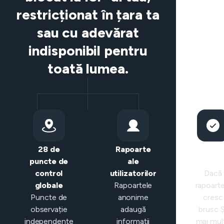
restricționat în țara ta
sau cu adevărat
indisponibil pentru
toată lumea.
28 de
Rapoarte
Clasific
puncte de
ale
intelige
control
utilizatorilor
Dacă
globale
Rapoartele
rapoarte
Puncte de
anonime
cresc
observație
adaugă
brusc Ș
independente
informații
mai mul