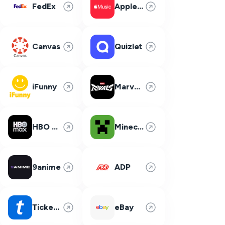
FedEx
Apple Music
Canvas
Quizlet
iFunny
Marvel Rivals
HBO Max
Minecraft
9anime
ADP
Ticketmaster
eBay