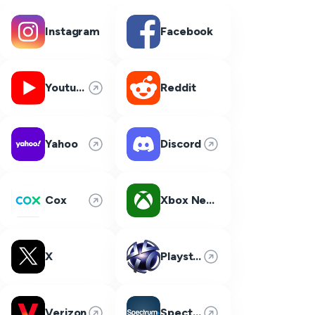
Instagram
Facebook
Youtube
Reddit
Yahoo
Discord
Cox
Xbox Network
X
Playstation Network
Verizon
Spectrum