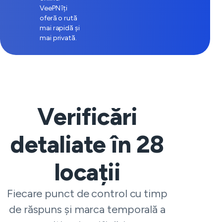
VeePN îți
oferă o rută
mai rapidă și
mai privată.
Verificări
detaliate în
28
locații
Fiecare punct de control cu timp
de răspuns și marca temporală a