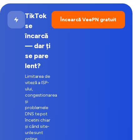
TikTok
Încearcă VeePN gratuit
se
încarcă
— dar ți
se pare
lent?
Limitarea de
viteză a ISP-
ului,
congestionarea
și
problemele
DNS te pot
încetini chiar
și când site-
urile sunt
online.