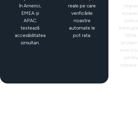
în Americi,
reale pe care
regiun
EMEA și
verificările
eșueaz
APAC
noastre
este 
testează
automate le
întrerupe
accesibilitatea
pot rata.
Altfel,
simultan.
proble
este loc
pentr
rețeaua 