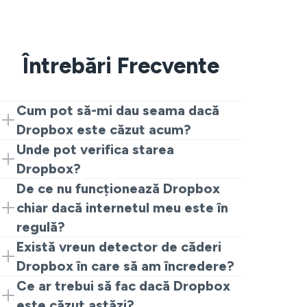
Întrebări Frecvente
Cum pot să-mi dau seama dacă
Dropbox este căzut acum?
Dacă te întrebi dacă Dropbox este căzut
Unde pot verifica starea
acum, începe aici și verifică rapoartele
Dropbox?
live. Dacă vezi o creștere bruscă, este
Această pagină oferă o vedere rapidă a
De ce nu funcționează Dropbox
probabil o adevărată întrerupere Dropbox.
stării Dropbox pe baza rapoartelor
chiar dacă internetul meu este în
Dacă rapoartele rămân scăzute, probabil
utilizatorilor. Pentru o confirmare oficială,
regulă?
este doar dispozitivul sau rețeaua ta.
poți verifica și pagina de stare Dropbox
Dropbox poate să nu funcționeze chiar
Există vreun detector de căderi
direct de la Dropbox.
dacă alte lucruri se încarcă. Uneori, doar
Dropbox în care să am încredere?
serverele Dropbox au probleme sau o
Da. Această pagină funcționează ca un
Ce ar trebui să fac dacă Dropbox
funcție specifică precum login-ul sau
detector de căderi Dropbox deoarece
este căzut astăzi?