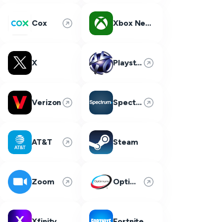
Cox
Xbox Network
X
Playstation Network
Verizon
Spectrum
AT&T
Steam
Zoom
Optimum
Xfinity
Fortnite