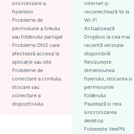
sincronizare a
internet și
fișierelor
reconectează-te la
Probleme de
Wi-Fi
permisiune a linkului
Actualizează
sau folderului partajat
Dropbox la cea mai
Probleme DNS care
recentă versiune
afectează accesul la
disponibilă
aplicație sau site
Revizuiește
Probleme de
dimensiunea
conectare a contului,
fișierului, stocarea și
stocare sau
permisiunile
conectare a
folderului
dispozitivului
Pauzează și reia
sincronizarea
desktop
Folosește VeePN