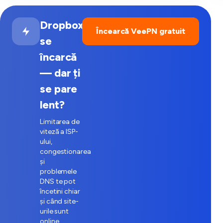
Dropbox
Încearcă VeePN gratuit
se
încarcă
— dar ți
se pare
lent?
Limitarea de
viteză a ISP-
ului,
congestionarea
și
problemele
DNS te pot
încetini chiar
și când site-
urile sunt
online.