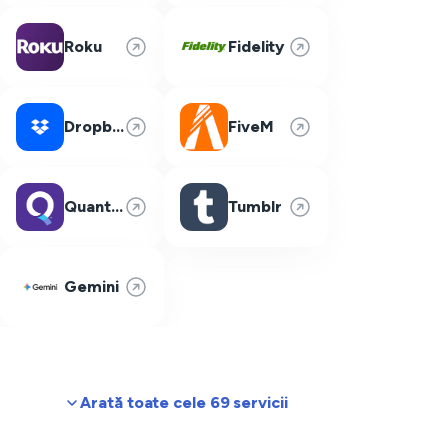
Roku
Fidelity
Dropbox
FiveM
Quantum Fiber
Tumblr
Gemini
Arată toate cele 69 servicii