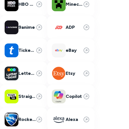
HBO Max
Minecraft
9anime
ADP
Ticketmaster
eBay
Letterboxd
Etsy
Straight Talk
Copilot
Rocket League
Alexa