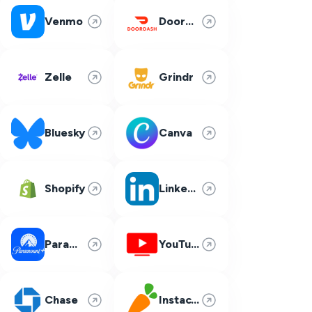
Venmo
DoorDash
Zelle
Grindr
Bluesky
Canva
Shopify
LinkedIn
Paramount Plus
YouTube TV
Chase
Instacart