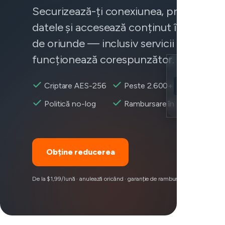
Securizează-ți conexiunea, protejează-
datele și accesează conținut în mod fia
de oriunde — inclusiv servicii care nu
funcționează corespunzător.
Location
Criptare AES-256
Peste 2.600+ servere
Dropbox acces
Encryption
Politică no-log
Rambursare în 30 zile
Obține reducerea
De la $1,99/lună · anulează oricând · garanție de rambursare 30 zile