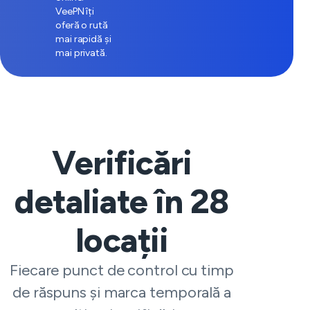
VeePN îți
oferă o rută
mai rapidă și
mai privată.
Verificări
detaliate în
28
locații
Fiecare punct de control cu timp
de răspuns și marca temporală a