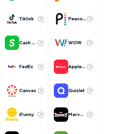
Tiktok
Peacock
Cash App
WOW
FedEx
Apple Music
Canvas
Quizlet
iFunny
Marvel Rivals