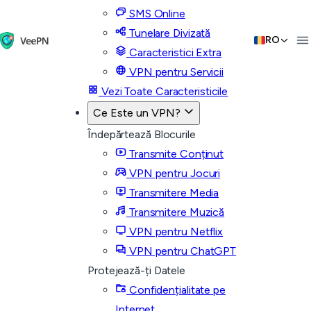
SMS Online
Tunelare Divizată
RO
Caracteristici Extra
VPN pentru Servicii
Vezi Toate Caracteristicile
Ce Este un VPN?
Îndepărtează Blocurile
Transmite Conținut
VPN pentru Jocuri
Transmitere Media
Transmitere Muzică
VPN pentru Netflix
VPN pentru ChatGPT
Protejează-ți Datele
Confidențialitate pe
Internet