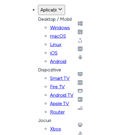
Aplicații
Desktop / Mobil
Windows
macOS
Linux
iOS
Android
Dispozitive
Smart TV
Fire TV
Android TV
Apple TV
Router
Jocuri
Xbox