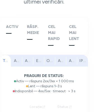
ultimei verificări.
ACTIV
RĂSP.
CEL
CEL
—
MEDIE
MAI
MAI
—
RAPID
LENT
—
—
Toate
America de Nord
America de Sud
Europa
Orientul Mijlociu
Africa
Asia-Pacific
IPv6
PRAGURI DE STATUS:
Activ — răspuns 2xx/3xx < 1 000 ms
Lent — răspuns 1–3 s
Indisponibil — 4xx/5xx · timeout · > 3 s
Locație
Status
Răspuns