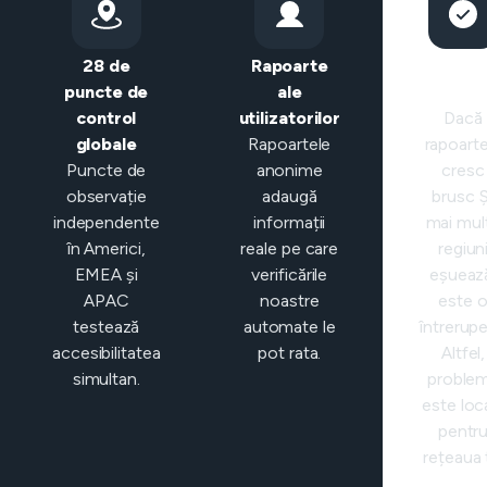
28 de
Rapoarte
Clasific
puncte de
ale
intelige
control
utilizatorilor
Dacă
globale
Rapoartele
rapoarte
Puncte de
anonime
cresc
observație
adaugă
brusc Ș
independente
informații
mai mul
în Americi,
reale pe care
regiun
EMEA și
verificările
eșueaz
APAC
noastre
este 
testează
automate le
întrerupe
accesibilitatea
pot rata.
Altfel,
simultan.
proble
este loc
pentr
rețeaua 