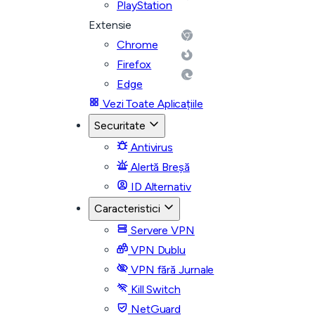
PlayStation
Extensie
Chrome
Firefox
Edge
Vezi Toate Aplicațiile
Securitate
Antivirus
Alertă Breșă
ID Alternativ
Caracteristici
Servere VPN
VPN Dublu
VPN fără Jurnale
Kill Switch
NetGuard