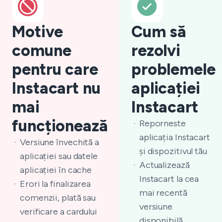
Motive
Cum să
comune
rezolvi
pentru care
problemele
Instacart nu
aplicației
mai
Instacart
funcționează
Reporneste
aplicația Instacart
Versiune învechită a
și dispozitivul tău
aplicației sau datele
Actualizează
aplicației în cache
Instacart la cea
Erori la finalizarea
mai recentă
comenzii, plată sau
versiune
verificare a cardului
disponibilă