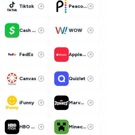
Tiktok
Peacock
Cash App
WOW
FedEx
Apple Music
Canvas
Quizlet
iFunny
Marvel Rivals
HBO Max
Minecraft