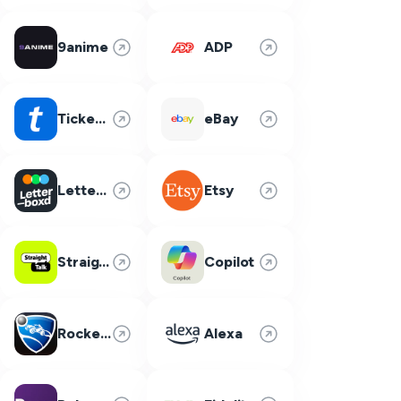
9anime
ADP
Ticketmaster
eBay
Letterboxd
Etsy
Straight Talk
Copilot
Rocket League
Alexa