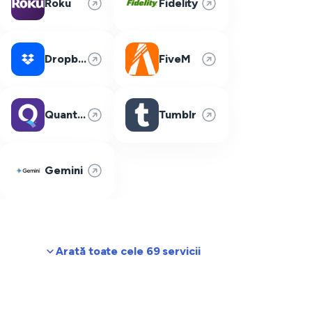
Roku
Fidelity
Dropbox
FiveM
Quantum Fiber
Tumblr
Gemini
Arată toate cele 69 servicii