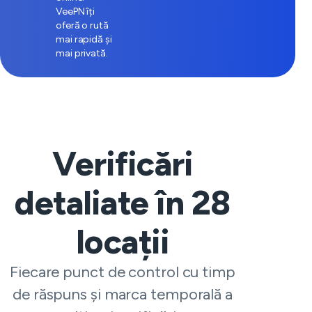
VeePN îți
oferă o rută
mai rapidă și
mai privată.
Verificări
detaliate în
28
locații
Fiecare punct de control cu timp
de răspuns și marca temporală a