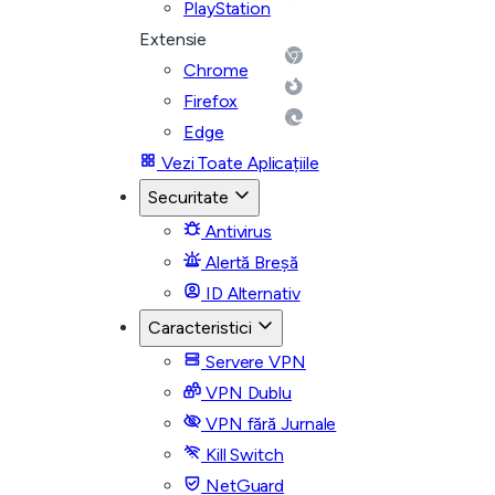
PlayStation
Extensie
Chrome
Firefox
Edge
Vezi Toate Aplicațiile
Securitate
Antivirus
Alertă Breșă
ID Alternativ
Caracteristici
Servere VPN
VPN Dublu
VPN fără Jurnale
Kill Switch
NetGuard