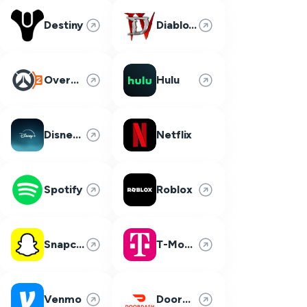
Destiny
Diablo 4
Overwatch 2
Hulu
Disney Plus
Netflix
Spotify
Roblox
Snapchat
T-Mobile
Venmo
DoorDash