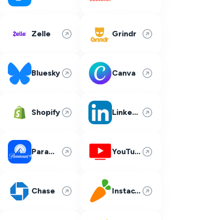
Zelle
Grindr
Bluesky
Canva
Shopify
LinkedIn
Paramount Plus
YouTube TV
Chase
Instacart