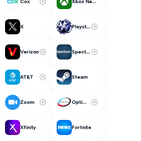
Cox
Xbox Network
X
Playstation Network
Verizon
Spectrum
AT&T
Steam
Zoom
Optimum
Xfinity
Fortnite