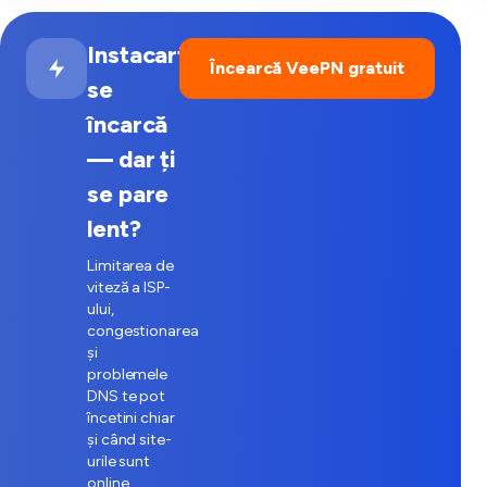
Instacart
Încearcă VeePN gratuit
se
încarcă
— dar ți
se pare
lent?
Limitarea de
viteză a ISP-
ului,
congestionarea
și
problemele
DNS te pot
încetini chiar
și când site-
urile sunt
online.