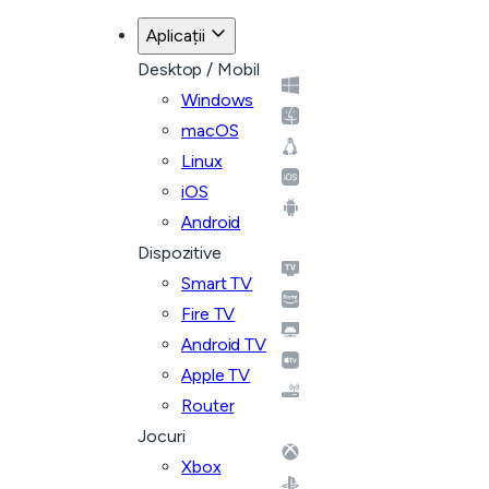
Aplicații
Desktop / Mobil
Windows
macOS
Linux
iOS
Android
Dispozitive
Smart TV
Fire TV
Android TV
Apple TV
Router
Jocuri
Xbox