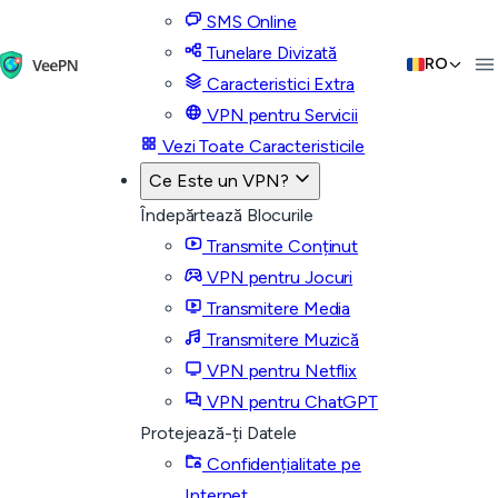
SMS Online
Tunelare Divizată
RO
Caracteristici Extra
VPN pentru Servicii
Vezi Toate Caracteristicile
Ce Este un VPN?
Îndepărtează Blocurile
Transmite Conținut
VPN pentru Jocuri
Transmitere Media
Transmitere Muzică
VPN pentru Netflix
VPN pentru ChatGPT
Protejează-ți Datele
Confidențialitate pe
Internet