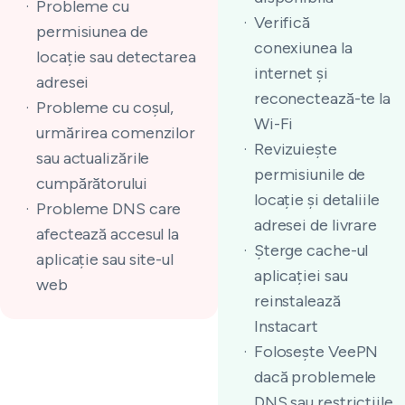
Probleme cu
Verifică
permisiunea de
conexiunea la
locație sau detectarea
internet și
adresei
reconectează-te la
Probleme cu coșul,
Wi-Fi
urmărirea comenzilor
Revizuiește
sau actualizările
permisiunile de
cumpărătorului
locație și detaliile
Probleme DNS care
adresei de livrare
afectează accesul la
Șterge cache-ul
aplicație sau site-ul
aplicației sau
web
reinstalează
Instacart
Folosește VeePN
dacă problemele
DNS sau restricțiile