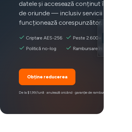
datele și accesează conținut în mod fia
de oriunde — inclusiv servicii care nu
funcționează corespunzător.
Location
Criptare AES-256
Peste 2.600+ servere
Instacart acces
Encryption
Politică no-log
Rambursare în 30 zile
Obține reducerea
De la $1,99/lună · anulează oricând · garanție de rambursare 30 zile