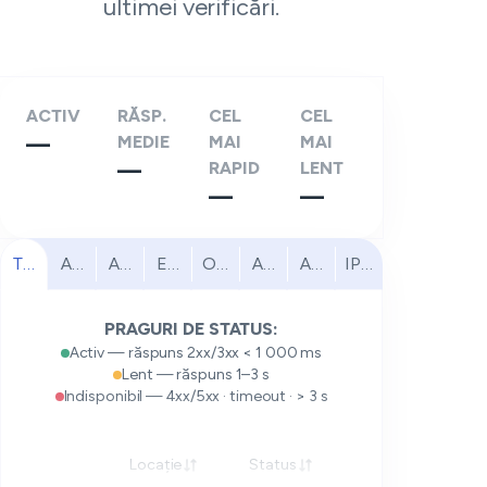
ultimei verificări.
ACTIV
RĂSP.
CEL
CEL
—
MEDIE
MAI
MAI
—
RAPID
LENT
—
—
Toate
America de Nord
America de Sud
Europa
Orientul Mijlociu
Africa
Asia-Pacific
IPv6
PRAGURI DE STATUS:
Activ — răspuns 2xx/3xx < 1 000 ms
Lent — răspuns 1–3 s
Indisponibil — 4xx/5xx · timeout · > 3 s
Locație
Status
Răspuns