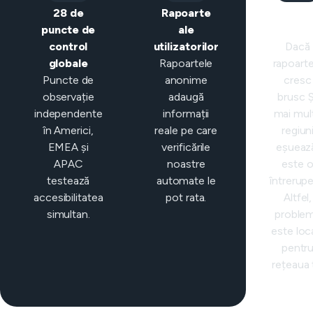
28 de
Rapoarte
Clasific
puncte de
ale
intelige
control
utilizatorilor
Dacă
globale
Rapoartele
rapoarte
Puncte de
anonime
cresc
observație
adaugă
brusc Ș
independente
informații
mai mul
în Americi,
reale pe care
regiun
EMEA și
verificările
eșueaz
APAC
noastre
este 
testează
automate le
întrerupe
accesibilitatea
pot rata.
Altfel,
simultan.
proble
este loc
pentr
rețeaua 