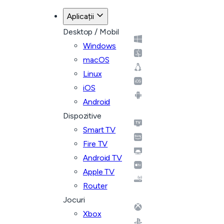
Aplicații
Desktop / Mobil
Windows
macOS
Linux
iOS
Android
Dispozitive
Smart TV
Fire TV
Android TV
Apple TV
Router
Jocuri
Xbox