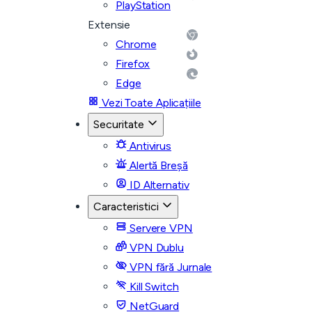
PlayStation
Extensie
Chrome
Firefox
Edge
Vezi Toate Aplicațiile
Securitate
Antivirus
Alertă Breșă
ID Alternativ
Caracteristici
Servere VPN
VPN Dublu
VPN fără Jurnale
Kill Switch
NetGuard