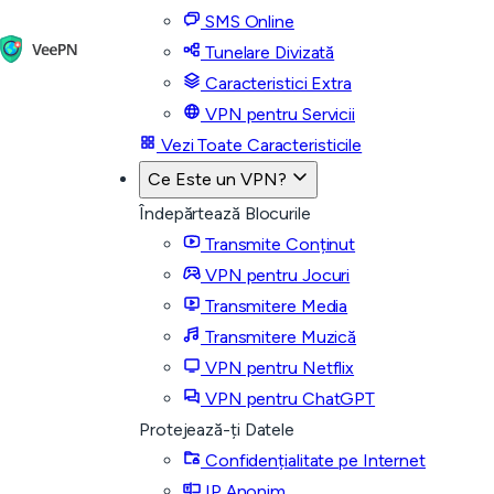
SMS Online
Tunelare Divizată
Caracteristici Extra
VPN pentru Servicii
Vezi Toate Caracteristicile
Ce Este un VPN?
Îndepărtează Blocurile
Transmite Conținut
VPN pentru Jocuri
Transmitere Media
Transmitere Muzică
VPN pentru Netflix
VPN pentru ChatGPT
Protejează-ți Datele
Confidențialitate pe Internet
IP Anonim