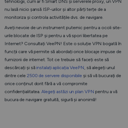
tehnologii, cum ar fi Smart DNS și serverele proxy, un VPN
nu lasă nicio șansă ISP-urilor și altor părți terțe de a
monitoriza și controla activitățile dvs. de navigare.
Aveți nevoie de un instrument puternic pentru a ocoli site-
urile blocate de ISP și pentru a vă spori libertatea pe
Internet? Consultați VeePN! Este o soluție VPN bogată în
funcții care vă permite să abordați orice blocaje impuse de
furnizorii de internet. Tot ce trebuie să faceți este să
descărcați și să
instalați aplicația VeePN
, să alegeți unul
dintre cele
2500 de servere disponibile
și să vă bucurați de
orice conținut dorit fără a vă compromite
confidențialitatea.
Alegeți astăzi un plan VPN
pentru a vă
bucura de navigare gratuită, sigură și anonimă!