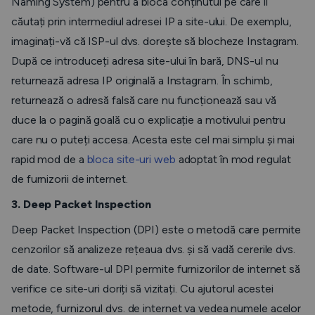
Naming System) pentru a bloca conținutul pe care îl
căutați prin intermediul adresei IP a site-ului. De exemplu,
imaginați-vă că ISP-ul dvs. dorește să blocheze Instagram.
După ce introduceți adresa site-ului în bară, DNS-ul nu
returnează adresa IP originală a Instagram. În schimb,
returnează o adresă falsă care nu funcționează sau vă
duce la o pagină goală cu o explicație a motivului pentru
care nu o puteți accesa. Acesta este cel mai simplu și mai
rapid mod de a
bloca site-uri web
adoptat în mod regulat
de furnizorii de internet.
3. Deep Packet Inspection
Deep Packet Inspection (DPI) este o metodă care permite
cenzorilor să analizeze rețeaua dvs. și să vadă cererile dvs.
de date. Software-ul DPI permite furnizorilor de internet să
verifice ce site-uri doriți să vizitați. Cu ajutorul acestei
metode, furnizorul dvs. de internet va vedea numele acelor