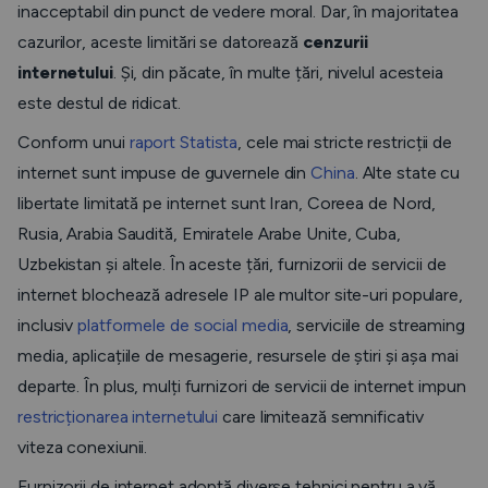
inacceptabil din punct de vedere moral. Dar, în majoritatea
cazurilor, aceste limitări se datorează
cenzurii
internetului
. Și, din păcate, în multe țări, nivelul acesteia
este destul de ridicat.
Conform unui
raport Statista
, cele mai stricte restricții de
internet sunt impuse de guvernele din
China
. Alte state cu
libertate limitată pe internet sunt Iran, Coreea de Nord,
Rusia, Arabia Saudită, Emiratele Arabe Unite, Cuba,
Uzbekistan și altele. În aceste țări, furnizorii de servicii de
internet blochează adresele IP ale multor site-uri populare,
inclusiv
platformele de social media
, serviciile de streaming
media, aplicațiile de mesagerie, resursele de știri și așa mai
departe. În plus, mulți furnizori de servicii de internet impun
restricționarea internetului
care limitează semnificativ
viteza conexiunii.
Furnizorii de internet adoptă diverse tehnici pentru a vă