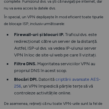
complete. Furnizorul dvs. va ști că navigați pe internet, dar
nu va avea acces la datele dvs.
În special, un VPN depășește în mod eficient toate tipurile
de blocaje ISP, inclusiv următoarele:
Firewall-uri și
blocuri IP.
Traficul dvs. este
redirecționat către un server de la distanță.
Astfel, ISP-ul dvs. va vedea IP-ul unui server
VPN în loc de site-ul web pe care îl vizitați.
Filtre DNS.
Majoritatea serviciilor VPN au
propriul DNS în acest scop.
Blocări DPI.
Datorită
criptării avansate AES-
256
, un VPN împiedică părțile terțe să vă
controleze activitățile online.
De asemenea, rețineți că nu toate VPN-urile sunt la fel de