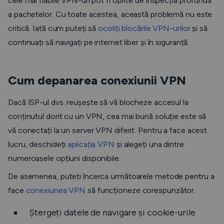
cele mai fiabile VPN-uri pot fi oprite de inspecția profundă
a pachetelor. Cu toate acestea, această problemă nu este
critică. Iată cum puteți să
ocoliți blocările VPN-urilor
și să
continuați să navigați pe internet liber și în siguranță.
Cum depanarea conexiunii VPN
Dacă ISP-ul dvs. reușește să vă blocheze accesul la
conținutul dorit cu un VPN, cea mai bună soluție este să
vă conectați la un server VPN diferit. Pentru a face acest
lucru, deschideți
aplicația VPN
și alegeți una dintre
numeroasele opțiuni disponibile.
De asemenea, puteți încerca următoarele metode pentru a
face
conexiunea VPN
să funcționeze corespunzător.
Ștergeți datele de navigare și cookie-urile