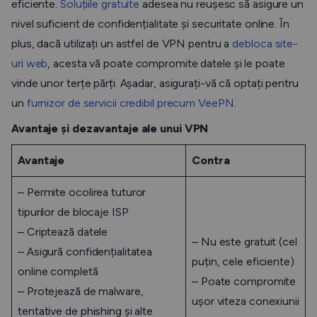
eficiente.
Soluțiile gratuite
adesea nu reușesc să asigure un
nivel suficient de confidențialitate și securitate online. În
plus, dacă utilizați un astfel de VPN pentru a
debloca site-
uri web
, acesta vă poate compromite datele și le poate
vinde unor terțe părți. Așadar, asigurați-vă că optați pentru
un
furnizor de servicii credibil precum VeePN
.
Avantaje și dezavantaje ale unui VPN
Avantaje
Contra
– Permite ocolirea tuturor
tipurilor de blocaje ISP
– Criptează datele
– Nu este gratuit (cel
– Asigură confidențialitatea
puțin, cele eficiente)
online completă
– Poate compromite
– Protejează de malware,
ușor viteza conexiunii
tentative de phishing și alte