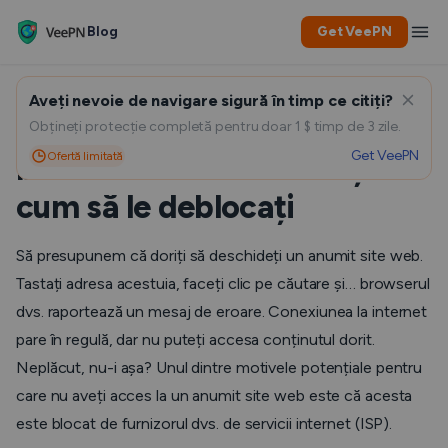
Blog
Get VeePN
Aveți nevoie de navigare sigură în timp ce citiți?
Cum să verificați dacă ISP
Obțineți protecție completă pentru doar 1 $ timp de 3 zile.
Get VeePN
Ofertă limitată
blochează site-uri web și
cum să le deblocați
Să presupunem că doriți să deschideți un anumit site web.
Tastați adresa acestuia, faceți clic pe căutare și… browserul
dvs. raportează un mesaj de eroare. Conexiunea la internet
pare în regulă, dar nu puteți accesa conținutul dorit.
Neplăcut, nu-i așa? Unul dintre motivele potențiale pentru
care nu aveți acces la un anumit site web este că acesta
este blocat de furnizorul dvs. de servicii internet (ISP).