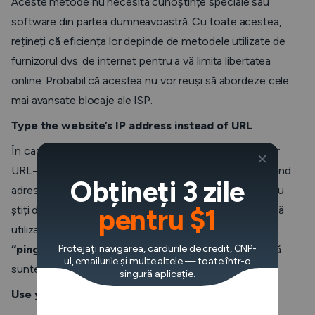
Aceste metode nu necesită cunoștințe speciale sau
software din partea dumneavoastră. Cu toate acestea,
rețineți că eficiența lor depinde de metodele utilizate de
furnizorul dvs. de internet pentru a vă limita libertatea
online. Probabil că acestea nu vor reuși să abordeze cele
mai avansate blocaje ale ISP.
Type the website’s IP address instead of URL
În cazul în care furnizorul dvs. de internet a blocat doar
URL-ul unui site web, vă puteți recâștiga accesul tastând
Obțineți 3 zile
adresa IP a acestuia în bara de adrese a browserului. Nu
știți de unde să obțineți adresa IP a site-ului? Trebuie să
pentru $1
utilizați comanda ping. Dacă utilizați Windows, tastați
“ping[website name]”
Protejați navigarea, cardurile de credit, CNP-
în promptul de comandă. Dacă
ul, emailurile și multe altele — toate într-o
sunteți pe macOS, tastați același text în Terminal.
singură aplicație.
Use your mobile data