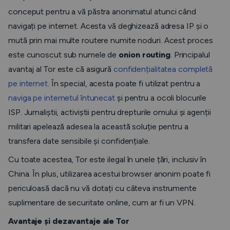
conceput pentru a vă păstra anonimatul atunci când
navigați pe internet. Acesta vă deghizează adresa IP și o
mută prin mai multe routere numite noduri. Acest proces
este cunoscut sub numele de
onion routing
. Principalul
avantaj al Tor este că asigură
confidențialitatea completă
pe internet
. În special, acesta poate fi utilizat pentru a
naviga pe internetul întunecat
și pentru a ocoli blocurile
ISP. Jurnaliștii, activiștii pentru drepturile omului și agenții
militari apelează adesea la această soluție pentru a
transfera date sensibile și confidențiale.
Cu toate acestea, Tor este ilegal în unele țări, inclusiv în
China. În plus, utilizarea acestui browser anonim poate fi
periculoasă dacă nu vă dotați cu câteva instrumente
suplimentare de securitate online, cum ar fi un VPN.
Avantaje și dezavantaje ale Tor