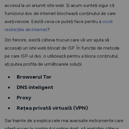
accesul la un anumit site web. Și acum sunteți sigur că
furnizorul dvs. de internet blochează conținutul de care
aveți nevoie. Există ceva ce puteți face pentru a
ocoli
restricțiile de internet
?
Din fericire, există câteva trucuri care vă vor ajuta să
accesați un site web blocat de ISP. În funcție de metoda
pe care ISP-ul dvs. o utilizează pentru a bloca conținutul,
ați putea profita de următoarele soluții:
Browserul Tor
DNS inteligent
Proxy
Rețea privată virtuală (VPN)
Dar înainte de a explica cele mai avansate instrumente care
oferă acces la conținutul online dorit, să analizăm câteva