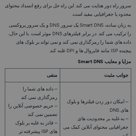
سرور راه دور هدایت می کند. این راه حل برای رفع انسداد محتوای
محدود یا جغرافیایی مفید است.
به زبان ساده، Smart DNS یک سرور DNS و یک سرور پروکسی
را ترکیب می کند. در برابر فیلترهای DNS موثر است. با این حال،
داده های شما را رمزگذاری نمی کند و نمی تواند بر بلوک های
پیچیده ISP مانند فایروال ها و DPI غلبه کند.
مزایا و معایب Smart DNS
جوانب مثبت
منفی
– داده های شما را
رمزگذاری نمی کند
– امکان دور زدن فیلترها و بلوک
– حریم خصوصی آنلاین را
های DNS
تضمین نمی کند
– به غلبه بر محدودیت های
– قادر به غلبه بر بلوک
جغرافیایی محتوای آنلاین کمک می
های ISP پیشرفته تر
کند