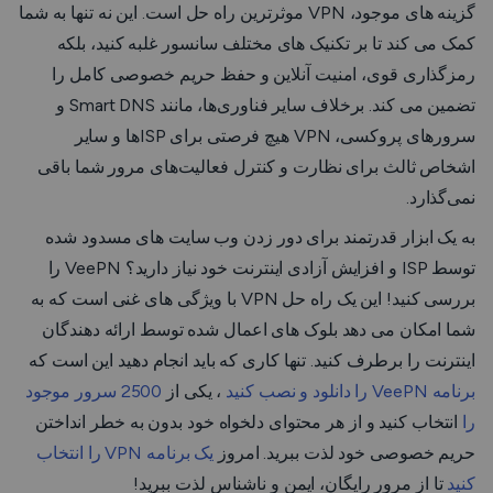
گزینه های موجود، VPN موثرترین راه حل است. این نه تنها به شما
کمک می کند تا بر تکنیک های مختلف سانسور غلبه کنید، بلکه
رمزگذاری قوی، امنیت آنلاین و حفظ حریم خصوصی کامل را
تضمین می کند. برخلاف سایر فناوری‌ها، مانند Smart DNS و
سرورهای پروکسی، VPN هیچ فرصتی برای ISPها و سایر
اشخاص ثالث برای نظارت و کنترل فعالیت‌های مرور شما باقی
نمی‌گذارد.
به یک ابزار قدرتمند برای دور زدن وب سایت های مسدود شده
توسط ISP و افزایش آزادی اینترنت خود نیاز دارید؟ VeePN را
بررسی کنید! این یک راه حل VPN با ویژگی های غنی است که به
شما امکان می دهد بلوک های اعمال شده توسط ارائه دهندگان
اینترنت را برطرف کنید. تنها کاری که باید انجام دهید این است که
برنامه VeePN را دانلود و نصب کنید
، یکی از
2500 سرور موجود
را
انتخاب کنید و از هر محتوای دلخواه خود بدون به خطر انداختن
حریم خصوصی خود لذت ببرید. امروز
یک برنامه VPN را انتخاب
کنید
تا از مرور رایگان، ایمن و ناشناس لذت ببرید!