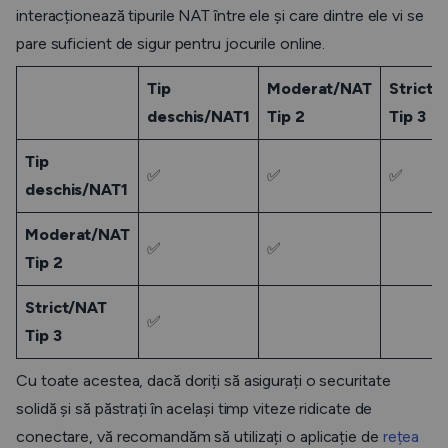
interacționează tipurile NAT între ele și care dintre ele vi se
pare suficient de sigur pentru jocurile online.
Tip
Moderat/NAT
Strict/
deschis/NAT1
Tip 2
Tip 3
Tip
✅
✅
✅
deschis/NAT1
Moderat/NAT
✅
✅
Tip 2
Strict/NAT
✅
Tip 3
Cu toate acestea, dacă doriți să asigurați o securitate
solidă și să păstrați în același timp viteze ridicate de
conectare, vă recomandăm să utilizați o aplicație de
rețea