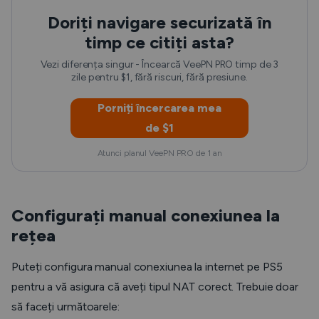
Doriți navigare securizată în
timp ce citiți asta?
Vezi diferența singur - Încearcă VeePN PRO timp de 3
zile pentru $1, fără riscuri, fără presiune.
Porniți încercarea mea
de $1
Atunci planul VeePN PRO de 1 an
Configurați manual conexiunea la
rețea
Puteți configura manual conexiunea la internet pe PS5
pentru a vă asigura că aveți tipul NAT corect. Trebuie doar
să faceți următoarele: