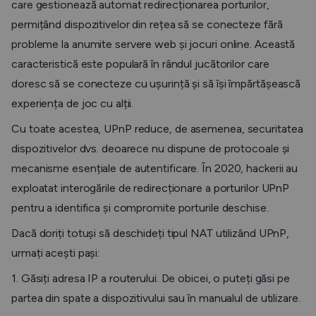
care gestionează automat redirecționarea porturilor,
permițând dispozitivelor din rețea să se conecteze fără
probleme la anumite servere web și jocuri online. Această
caracteristică este populară în rândul jucătorilor care
doresc să se conecteze cu ușurință și să își împărtășească
experiența de joc cu alții.
Cu toate acestea, UPnP reduce, de asemenea, securitatea
dispozitivelor dvs. deoarece nu dispune de protocoale și
mecanisme esențiale de autentificare. În 2020, hackerii au
exploatat interogările de redirecționare a porturilor UPnP
pentru a identifica și compromite porturile deschise.
Dacă doriți totuși să deschideți tipul NAT utilizând UPnP,
urmați acești pași:
1. Găsiți adresa IP a routerului. De obicei, o puteți găsi pe
partea din spate a dispozitivului sau în manualul de utilizare.