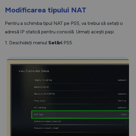
Modificarea tipului NAT
Pentru a schimba tipul NAT pe PS5, va trebui să setați o
adresă IP statică pentru consolă. Urmați acești pași:
1. Deschideți meniul
Setări
PS5.