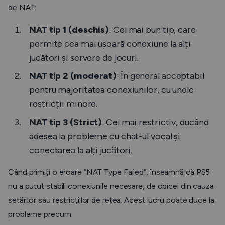
de NAT:
NAT tip 1 (deschis)
: Cel mai bun tip, care
permite cea mai ușoară conexiune la alți
jucători și servere de jocuri.
NAT tip 2 (moderat)
: În general acceptabil
pentru majoritatea conexiunilor, cu unele
restricții minore.
NAT tip 3 (Strict)
: Cel mai restrictiv, ducând
adesea la probleme cu chat-ul vocal și
conectarea la alți jucători.
Când primiți o eroare “NAT Type Failed”, înseamnă că PS5
nu a putut stabili conexiunile necesare, de obicei din cauza
setărilor sau restricțiilor de rețea. Acest lucru poate duce la
probleme precum: