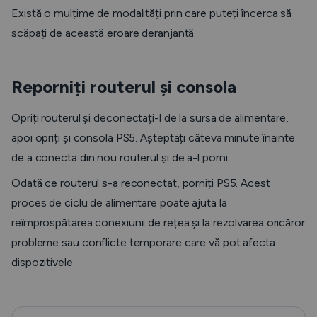
Există o mulțime de modalități prin care puteți încerca să
scăpați de această eroare deranjantă.
Reporniți routerul și consola
Opriți routerul și deconectați-l de la sursa de alimentare,
apoi opriți și consola PS5. Așteptați câteva minute înainte
de a conecta din nou routerul și de a-l porni.
Odată ce routerul s-a reconectat, porniți PS5. Acest
proces de ciclu de alimentare poate ajuta la
reîmprospătarea conexiunii de rețea și la rezolvarea oricăror
probleme sau conflicte temporare care vă pot afecta
dispozitivele.