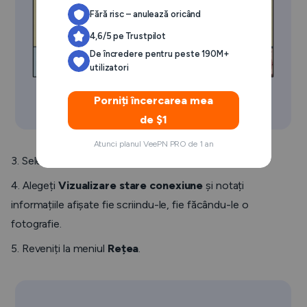
Fără risc – anulează oricând
4,6/5 pe Trustpilot
De încredere pentru peste 190M+
utilizatori
Porniți încercarea mea
de $1
Atunci planul VeePN PRO de 1 an
3. Selectați
Stare conexiune
.
4. Alegeți
Vizualizare stare conexiune
și notați
informațiile afișate fie scriindu-le, fie făcându-le o
fotografie.
5. Reveniți la meniul
Rețea
.