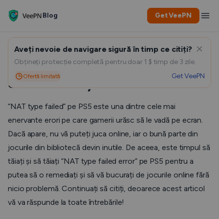
Blog
Get VeePN
Aveți nevoie de navigare sigură în timp ce citiți?
Tipul NAT a eșuat PS5: Cum
Obțineți protecție completă pentru doar 1 $ timp de 3 zile.
Get VeePN
Ofertă limitată
să remediați eroarea
“NAT type failed” pe PS5 este una dintre cele mai
enervante erori pe care gamerii urăsc să le vadă pe ecran.
Dacă apare, nu vă puteți juca online, iar o bună parte din
jocurile din bibliotecă devin inutile. De aceea, este timpul să
tăiați și să tăiați “NAT type failed error” pe PS5 pentru a
putea să o remediați și să vă bucurați de jocurile online fără
nicio problemă. Continuați să citiți, deoarece acest articol
vă va răspunde la toate întrebările!