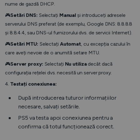
nume de gazdă DHCP.
🎮
Setări DNS:
Selectați
Manual
și introduceți adresele
serverului DNS preferat (de exemplu, Google DNS: 8.8.8.8
și 8.8.4.4, sau DNS-ul furnizorului dvs. de servicii Internet).
🎮
Setări MTU:
Selectați
Automat
, cu excepția cazului în
care aveți nevoie de o anumită setare MTU.
🎮
Server proxy:
Selectați
Nu utiliza
decât dacă
configurația rețelei dvs. necesită un server proxy.
4.
Testați conexiunea:
După introducerea tuturor informațiilor
necesare, salvați setările.
PS5 va testa apoi conexiunea pentru a
confirma că totul funcționează corect.