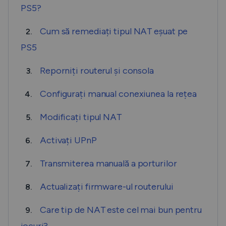
PS5?
Cum să remediați tipul NAT eșuat pe
2.
PS5
Reporniți routerul și consola
3.
Configurați manual conexiunea la rețea
4.
Modificați tipul NAT
5.
Activați UPnP
6.
Transmiterea manuală a porturilor
7.
Actualizați firmware-ul routerului
8.
Care tip de NAT este cel mai bun pentru
9.