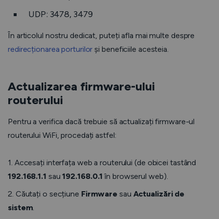
UDP: 3478, 3479
În articolul nostru dedicat, puteți afla mai multe despre
redirecționarea porturilor
și beneficiile acesteia.
Actualizarea firmware-ului
routerului
Pentru a verifica dacă trebuie să actualizați firmware-ul
routerului WiFi, procedați astfel:
1. Accesați interfața web a routerului (de obicei tastând
192.168.1.1
sau
192.168.0.1
în browserul web).
2. Căutați o secțiune
Firmware
sau
Actualizări de
sistem
.