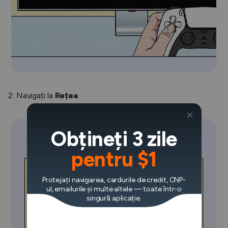
2. Navigați la
Rețea
.
Obțineți 3 zile
pentru $1
Protejați navigarea, cardurile de credit, CNP-
ul, emailurile și multe altele — toate într-o
singură aplicație.