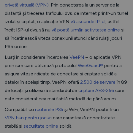
privată virtuală (VPN)
. Prin conectarea la un server de la
distanță și trecerea traficului dvs. de internet printr-un tunel
izolat și criptat, o aplicație VPN
vă ascunde IP-ul
, astfel
încât ISP-ul dvs. să nu
vă poată urmări activitatea online
și
să încetinească viteza conexiunii atunci când rulați jocuri
PS5 online.
Luați în considerare încercarea
VeePN
– o aplicație VPN
premium care utilizează protocolul
WireGuard®
pentru a
asigura viteze ridicate de conectare și criptare solidă a
datelor în același timp. VeePN oferă
2.500 de servere
în 89
de locații și utilizează standardul de
criptare AES-256
care
este considerat cea mai fiabilă metodă de până acum.
Compatibil cu
routerele
PS5
și WiFi, VeePN poate fi un
VPN bun pentru jocuri
care garantează conectivitate
stabilă și
securitate online
solidă.