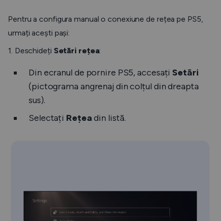
Pentru a configura manual o conexiune de rețea pe PS5,
urmați acești pași:
1. Deschideți
Setări rețea
:
Din ecranul de pornire PS5, accesați
Setări
(pictograma angrenaj din colțul din dreapta
sus).
Selectați
Rețea
din listă.