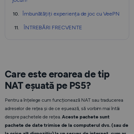
jocuri?
Îmbunătățiți experiența de joc cu VeePN
10.
ÎNTREBĂRI FRECVENTE
11.
Care este eroarea de tip
NAT eșuată pe PS5?
Pentru a înțelege cum funcționează NAT sau traducerea
adreselor de rețea și de ce eșuează, să vorbim mai întâi
despre pachetele de rețea.
Aceste pachete sunt
pachete de date trimise de la computerul dvs. (sau de
la orice alt dispozitiv) la un server de internet, cum ar