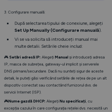
3. Configurare manuală:
După selectarea tipului de conexiune, alegeți
Set Up Manually (Configurare manuală
).
Vi se va solicita să introduceți manual mai
multe detalii. Setările cheie includ:
🎮
Setări adresă IP:
Alegeți
Manual
și introduceți adresa
IP, masca de subrețea, gateway-ul implicit și serverele
DNS primare/secundare. Dacă nu sunteți sigur de aceste
detalii, le puteți găsi verificând setările de rețea de pe un alt
dispozitiv conectat sau contactând furnizorul dvs. de
servicii Internet (ISP).
🎮
Nume gazdă DHCP:
Alegeți
Nu specificați
, cu
excepția cazului în care configurația rețelei dvs. necesită un