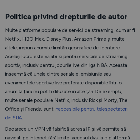
Politica privind drepturile de autor
Multe platforme populare de servicii de streaming, cum ar fi
Netflix, HBO Max, Disney Plus, Amazon Prime și multe
altele, impun anumite limitări geografice de licențiere.
Același lucru este valabil și pentru serviciile de streaming
sportiv, inclusiv pentru jocurile live din liga NBA. Aceasta
înseamnă că unele dintre serialele, emisiunile sau
evenimentele sportive live preferate disponibile într-o
anumită țară nu pot fi difuzate în alte țări. De exemplu,
multe seriale populare Netflix, inclusiv
Rick și Morty, The
Office
și
Friends,
sunt
inaccesibile pentru telespectatorii
din SUA
.
Deoarece un VPN vă falsifică adresa IP și vă permite să
navigați pe internet fără limite, accesul dvs. la o platformă