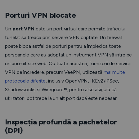
Porturi VPN blocate
Un
port VPN
este un port virtual care permite traficului
tunelat să treacă prin servere VPN criptate. Un firewall
poate bloca astfel de porturi pentru a împiedica toate
persoanele care au adoptat un instrument VPN să intre pe
un anumit site web. Cu toate acestea, furnizorii de servicii
VPN de încredere, precum VeePN, utilizează
mai multe
protocoale diferite
, inclusiv OpenVPN, IKEv2\IPSec,
Shadowsocks și Wireguard®, pentru a se asigura că
utilizatorii pot trece la un alt port dacă este necesar.
Inspecția profundă a pachetelor
(DPI)