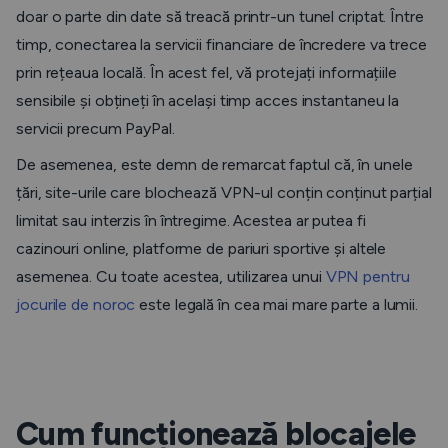
doar o parte din date să treacă printr-un tunel criptat. Între
timp, conectarea la servicii financiare de încredere va trece
prin rețeaua locală. În acest fel, vă protejați informațiile
sensibile și obțineți în același timp acces instantaneu la
servicii precum PayPal.
De asemenea, este demn de remarcat faptul că, în unele
țări, site-urile care blochează VPN-ul conțin conținut parțial
limitat sau interzis în întregime. Acestea ar putea fi
cazinouri online, platforme de pariuri sportive și altele
asemenea. Cu toate acestea, utilizarea unui
VPN pentru
jocurile de noroc
este legală în cea mai mare parte a lumii.
Cum funcționează blocajele