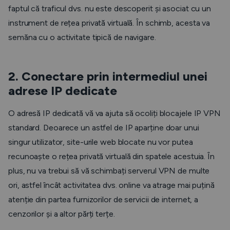
faptul că traficul dvs. nu este descoperit și asociat cu un
instrument de rețea privată virtuală. În schimb, acesta va
semăna cu o activitate tipică de navigare.
2. Conectare prin intermediul unei
adrese IP dedicate
O adresă IP dedicată vă va ajuta să ocoliți blocajele IP VPN
standard. Deoarece un astfel de IP aparține doar unui
singur utilizator, site-urile web blocate nu vor putea
recunoaște o rețea privată virtuală din spatele acestuia. În
plus, nu va trebui să vă schimbați serverul VPN de multe
ori, astfel încât activitatea dvs. online va atrage mai puțină
atenție din partea furnizorilor de servicii de internet, a
cenzorilor și a altor părți terțe.