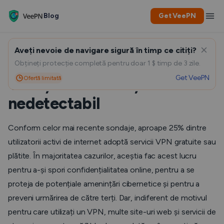
Blog
Get VeePN
Aveți nevoie de navigare sigură în timp ce citiți?
Cum să ocoliți blocarea unui
Obțineți protecție completă pentru doar 1 $ timp de 3 zile.
Get VeePN
Ofertă limitată
VPN și să rămâneți
nedetectabil
Conform celor mai recente sondaje, aproape 25% dintre
utilizatorii activi de internet adoptă servicii VPN gratuite sau
plătite. În majoritatea cazurilor, aceștia fac acest lucru
pentru a-și spori confidențialitatea online, pentru a se
proteja de potențiale amenințări cibernetice și pentru a
preveni urmărirea de către terți. Dar, indiferent de motivul
pentru care utilizați un VPN, multe site-uri web și servicii de