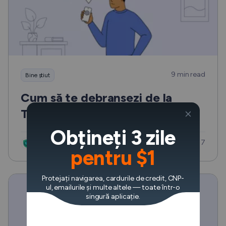
9 min read
Bine știut
Cum să te debranșezi de la
Tinder: Două metode
Obțineți 3 zile
Updated: iul. 17
VeePN Research Lab
pentru $1
Protejați navigarea, cardurile de credit, CNP-
ul, emailurile și multe altele — toate într-o
singură aplicație.