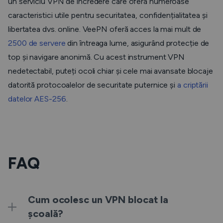
un serviciu VPN de încredere care oferă numeroase
caracteristici utile pentru securitatea, confidențialitatea și
libertatea dvs. online. VeePN oferă acces la mai mult de
2500 de servere
din întreaga lume, asigurând protecție de
top și navigare anonimă. Cu acest instrument VPN
nedetectabil, puteți ocoli chiar și cele mai avansate blocaje
datorită protocoalelor de securitate puternice și
a criptării
datelor AES-256
.
FAQ
Cum ocolesc un VPN blocat la
școală?