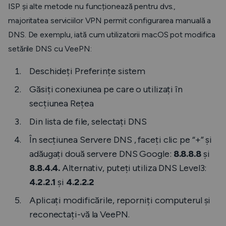
ISP și alte metode nu funcționează pentru dvs.,
majoritatea serviciilor VPN permit configurarea manuală a
DNS. De exemplu, iată cum utilizatorii macOS pot modifica
setările DNS cu VeePN:
Deschideți
Preferințe sistem
Găsiți conexiunea pe care o utilizați în
secțiunea
Rețea
Din lista de file, selectați
DNS
În secțiunea
Servere DNS
, faceți clic pe “
+
” și
adăugați două servere DNS Google:
8.8.8.8
și
8.8.4.4.
Alternativ, puteți utiliza DNS Level3:
4.2.2.1
și
4.2.2.2
Aplicați modificările, reporniți computerul și
reconectați-vă la VeePN.