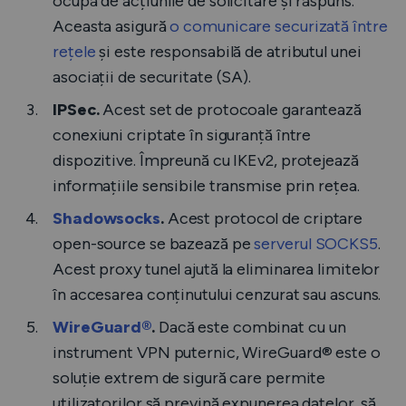
ocupă de acțiunile de solicitare și răspuns.
Aceasta asigură
o comunicare securizată între
rețele
și este responsabilă de atributul unei
asociații de securitate (SA).
IPSec.
Acest set de protocoale garantează
conexiuni criptate în siguranță între
dispozitive. Împreună cu IKEv2, protejează
informațiile sensibile transmise prin rețea.
Shadowsocks
.
Acest protocol de criptare
open-source se bazează pe
serverul SOCKS5
.
Acest proxy tunel ajută la eliminarea limitelor
în accesarea conținutului cenzurat sau ascuns.
WireGuard®
.
Dacă este combinat cu un
instrument VPN puternic, WireGuard® este o
soluție extrem de sigură care permite
utilizatorilor să prevină expunerea datelor, să