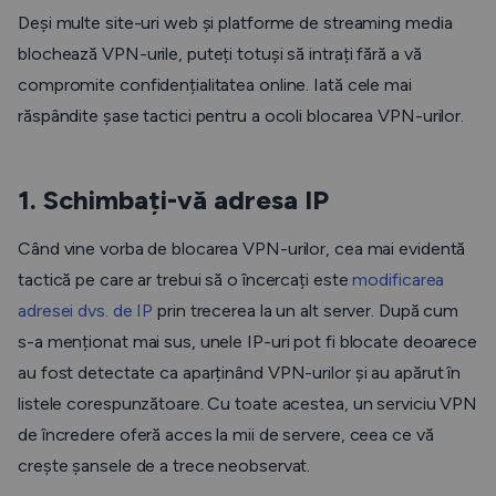
Deși multe site-uri web și platforme de streaming media
blochează VPN-urile, puteți totuși să intrați fără a vă
compromite confidențialitatea online. Iată cele mai
răspândite șase tactici pentru a ocoli blocarea VPN-urilor.
1. Schimbați-vă adresa IP
Când vine vorba de blocarea VPN-urilor, cea mai evidentă
tactică pe care ar trebui să o încercați este
modificarea
adresei dvs. de IP
prin trecerea la un alt server. După cum
s-a menționat mai sus, unele IP-uri pot fi blocate deoarece
au fost detectate ca aparținând VPN-urilor și au apărut în
listele corespunzătoare. Cu toate acestea, un serviciu VPN
de încredere oferă acces la mii de servere, ceea ce vă
crește șansele de a trece neobservat.