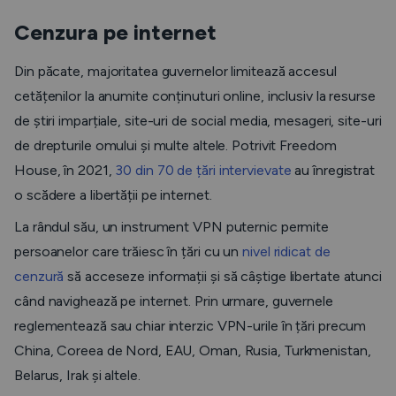
Cenzura pe internet
Din păcate, majoritatea guvernelor limitează accesul
cetățenilor la anumite conținuturi online, inclusiv la resurse
de știri imparțiale, site-uri de social media, mesageri, site-uri
de drepturile omului și multe altele. Potrivit Freedom
House, în 2021,
30 din 70 de țări intervievate
au înregistrat
o scădere a libertății pe internet.
La rândul său, un instrument VPN puternic permite
persoanelor care trăiesc în țări cu un
nivel ridicat de
cenzură
să acceseze informații și să câștige libertate atunci
când navighează pe internet. Prin urmare, guvernele
reglementează sau chiar interzic VPN-urile în țări precum
China, Coreea de Nord, EAU, Oman, Rusia, Turkmenistan,
Belarus, Irak și altele.