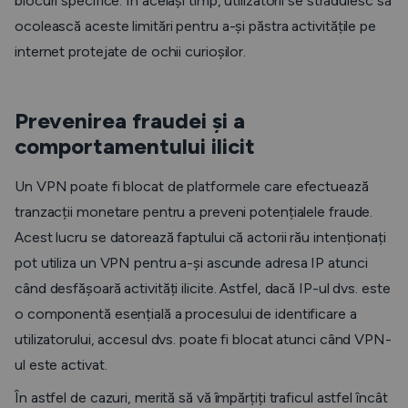
blocuri specifice. În același timp, utilizatorii se străduiesc să
ocolească aceste limitări pentru a-și păstra activitățile pe
internet protejate de ochii curioșilor.
Prevenirea fraudei și a
comportamentului ilicit
Un VPN poate fi blocat de platformele care efectuează
tranzacții monetare pentru a preveni potențialele fraude.
Acest lucru se datorează faptului că actorii rău intenționați
pot utiliza un VPN pentru a-și ascunde adresa IP atunci
când desfășoară activități ilicite. Astfel, dacă IP-ul dvs. este
o componentă esențială a procesului de identificare a
utilizatorului, accesul dvs. poate fi blocat atunci când VPN-
ul este activat.
În astfel de cazuri, merită să vă împărțiți traficul astfel încât