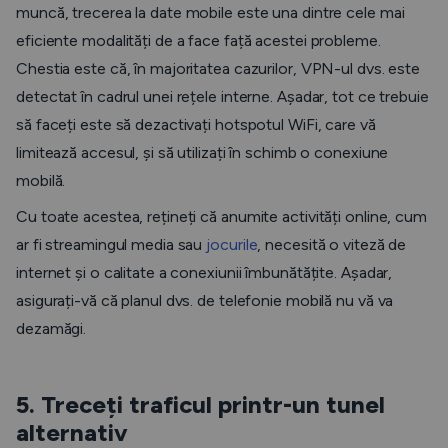
muncă, trecerea la date mobile este una dintre cele mai
eficiente modalități de a face față acestei probleme.
Chestia este că, în majoritatea cazurilor, VPN-ul dvs. este
detectat în cadrul unei rețele interne. Așadar, tot ce trebuie
să faceți este să dezactivați hotspotul WiFi, care vă
limitează accesul, și să utilizați în schimb o conexiune
mobilă.
Cu toate acestea, rețineți că anumite activități online, cum
ar fi streamingul media sau
jocurile
, necesită o viteză de
internet și o calitate a conexiunii îmbunătățite. Așadar,
asigurați-vă că planul dvs. de telefonie mobilă nu vă va
dezamăgi.
5. Treceți traficul printr-un tunel
alternativ