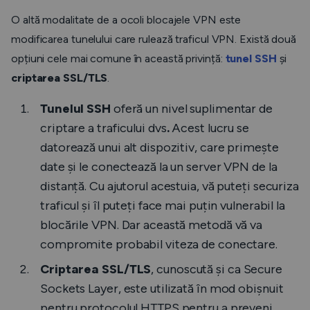
O altă modalitate de a ocoli blocajele VPN este
modificarea tunelului care rulează traficul VPN. Există două
opțiuni cele mai comune în această privință:
tunel SSH
și
criptarea SSL/TLS
.
Tunelul SSH
oferă un nivel suplimentar de
criptare a traficului dvs
.
Acest lucru se
datorează unui alt dispozitiv, care primește
date și le conectează la un server VPN de la
distanță. Cu ajutorul acestuia, vă puteți securiza
traficul și îl puteți face mai puțin vulnerabil la
blocările VPN. Dar această metodă vă va
compromite probabil viteza de conectare.
Criptarea SSL/TLS
, cunoscută și ca Secure
Sockets Layer, este utilizată în mod obișnuit
pentru protocolul HTTPS pentru a preveni