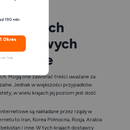
ad 190 mln
la których
nternetowych
$1 Okres
ternetowe
na 1 rok
h. Mogą one zawierać treści uważane za
czalne. Jednak w większości przypadków
estety, w wielu krajach jej poziom jest dość
 internetowe są nakładane przez rządy w
rnetu to Iran, Korea Północna, Rosja, Arabia
bekistan i inne. W tych krajach dostawcy