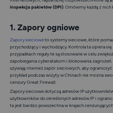
internetowych, najbardziej rozpowszechnione są
z
inspekcja pakietów (DPI)
. Omówmy każdą z nich 
1. Zapory ogniowe
Zapory sieciowe
to systemy sieciowe, które poma
przychodzący i wychodzący. Kontrola ta opiera się
przypadkach reguły te są stosowane w celu zwięks
zapobiegania cyberatakom i blokowania zagrożeń.
używają również zapór sieciowych, aby ograniczyć d
przykład podczas wizyty w Chinach nie można swo
cenzury Great Firewall.
Zapory sieciowe dotyczą adresów IP użytkowników
użytkowników do określonych adresów IP i ogranicz
ta jest bardzo powszechna w krajach cenzurujących 