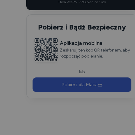
Then VeePN PRO plan na 1 rok
Pobierz i Bądź Bezpieczny
Aplikacja mobilna
Zeskanuj ten kod QR telefonem, aby
rozpocząć pobieranie.
lub
Pobierz dla Maca