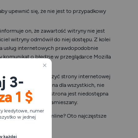
 aby upewnić się, że nie jest to przypadkowy
 informuje on, że zawartość witryny nie jest
ciel witryny odmówił do niej dostępu. Z kolei
awca usług internetowych prawdopodobnie
y komunikat o błędzie w przeglądarce Mozilla
j 3-
dla Ciebie.
Możesz użyć strony internetowej
 witryna jest niedostępna dla wszystkich, nie
za 1 $
towych. Jeśli jednak strona jest niedostępna
a Internetu jest w to zamieszany.
rty kredytowe, numer
ują niektóre treści online? Oto najczęstsze
szystko w jednej
 w każdej