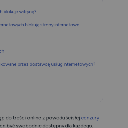
Română
h blokuje witrynę?
Filipino
ernetowych blokują strony internetowe
日本語
ch
okowane przez dostawcę usług internetowych?
p do treści online z powodu ścisłej
cenzury
ien być swobodnie dostępny dla każdego.