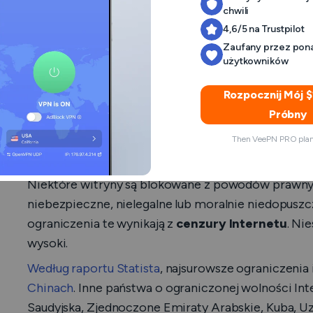
chwili
4,6/5 na Trustpilot
Zaufany przez pon
Główne powody, d
użytkowników
dostawcy usług i
Rozpocznij Mój 
Próbny
blokują strony in
Then VeePN PRO plan 
Niektóre witryny są blokowane z powodów prawnyc
niebezpieczne, nielegalne lub moralnie niedopusz
ograniczenia te wynikają z
cenzury Internetu
. Ni
wysoki.
Według raportu Statista
, najsurowsze ograniczenia
Chinach
. Inne państwa o ograniczonej wolności Inte
Saudyjska, Zjednoczone Emiraty Arabskie, Kuba, Uz