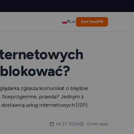
Get VeePN
PL
English
Deutsch
internetowych
Español
odblokować?
Français
eglądarka zgłasza komunikat o błędzie.
العربية
ci. Nieprzyjemne, prawda? Jednym z
 dostawcę usług internetowych (ISP).
Indonesia
Italiano
lut 27, 2025
12 min read
Usługi