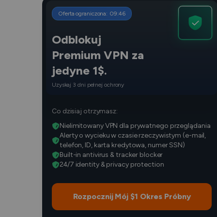
Oferta ograniczona:
09
:
45
Odblokuj
Premium VPN za
jedyne 1$.
Uzyskaj 3 dni pełnej ochrony
Co dzisiaj otrzymasz:
Nielimitowany VPN dla prywatnego przeglądania
Alerty o wycieku w czasie rzeczywistym (e-mail,
telefon, ID, karta kredytowa, numer SSN)
Built-in antivirus & tracker blocker
24/7 identity & privacy protection
Rozpocznij Mój $1 Okres Próbny