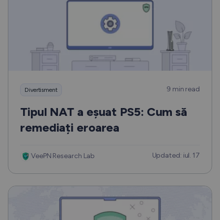
9 min read
Divertisment
Tipul NAT a eșuat PS5: Cum să
remediați eroarea
Updated: iul. 17
VeePN Research Lab