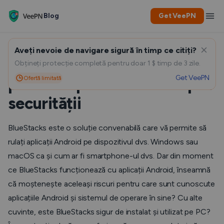
Blog
Get VeePN
Aveți nevoie de navigare sigură în timp ce citiți?
Este BlueStacks sigur? O
Obțineți protecție completă pentru doar 1 $ timp de 3 zile.
Get VeePN
Ofertă limitată
privire în profunzime asupra
securității
BlueStacks este o soluție convenabilă care vă permite să
rulați aplicații Android pe dispozitivul dvs. Windows sau
macOS ca și cum ar fi smartphone-ul dvs. Dar din moment
ce BlueStacks funcționează cu aplicații Android, înseamnă
că moștenește aceleași riscuri pentru care sunt cunoscute
aplicațiile Android și sistemul de operare în sine? Cu alte
cuvinte, este BlueStacks sigur de instalat și utilizat pe PC?