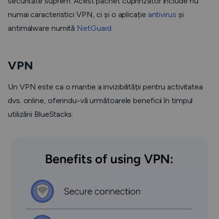
securitate suprem. Acest pachet cuprinzător include nu
numai caracteristici VPN, ci și o aplicație
antivirus
și
antimalware numită
NetGuard
.
VPN
Un VPN este ca o mantie a invizibilității pentru activitatea
dvs. online, oferindu-vă următoarele beneficii în timpul
utilizării BlueStacks: