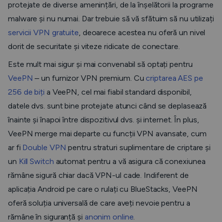
protejate de diverse amenințări, de la înșelătorii la programe
malware și nu numai. Dar trebuie să vă sfătuim să nu utilizați
servicii VPN gratuite
, deoarece acestea nu oferă un nivel
dorit de securitate și viteze ridicate de conectare.
Este mult mai sigur și mai convenabil să optați pentru
VeePN
– un furnizor VPN premium. Cu
criptarea AES pe
256 de biți
a VeePN, cel mai fiabil standard disponibil,
datele dvs. sunt bine protejate atunci când se deplasează
înainte și înapoi între dispozitivul dvs. și internet. În plus,
VeePN merge mai departe cu funcții VPN avansate, cum
ar fi
Double VPN
pentru straturi suplimentare de criptare și
un
Kill Switch
automat pentru a vă asigura că conexiunea
rămâne sigură chiar dacă VPN-ul cade. Indiferent de
aplicația Android pe care o rulați cu BlueStacks, VeePN
oferă soluția universală de care aveți nevoie pentru a
rămâne în siguranță și
anonim online
.