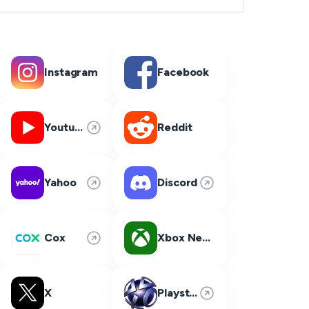
Instagram
Facebook
Youtube
Reddit
Yahoo
Discord
Cox
Xbox Network
X
Playstation Network