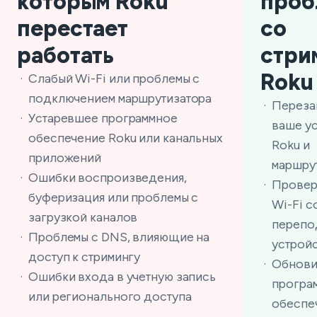
которым Roku
проб
перестает
со
работать
стри
Roku
Слабый Wi-Fi или проблемы с
подключением маршрутизатора
Переза
Устаревшее программное
ваше у
обеспечение Roku или канальных
Roku и
приложений
маршру
Ошибки воспроизведения,
Провер
буферизация или проблемы с
Wi-Fi с
загрузкой каналов
перепо
Проблемы с DNS, влияющие на
устрой
доступ к стримингу
Обнови
Ошибки входа в учетную запись
програ
или регионального доступа
обеспе