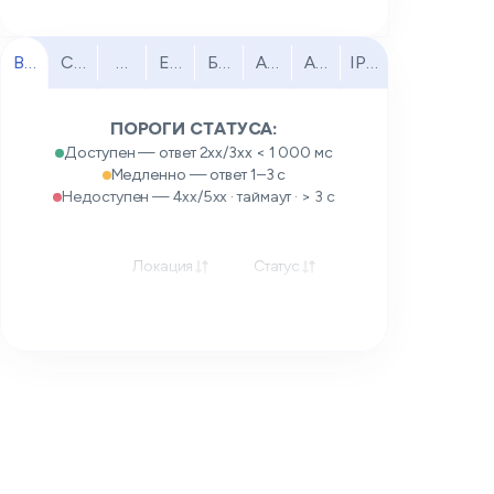
Все
Северная Америка
Южная Америка
Европа
Ближний Восток
Африка
Азиатско-Тихоокеанск
IPv6
ПОРОГИ СТАТУСА:
Доступен — ответ 2xx/3xx < 1 000 мс
Медленно — ответ 1–3 с
Недоступен — 4xx/5xx · таймаут · > 3 с
Локация
Статус
Отклик