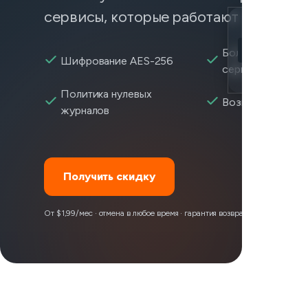
сервисы, которые работают нестабил
Location
Roku доступе
Более 2 600+
Шифрование AES-256
серверов
Encryption
Политика нулевых
Возврат за 30 д
журналов
Получить скидку
От $1,99/мес · отмена в любое время · гарантия возврата денег 30 дней