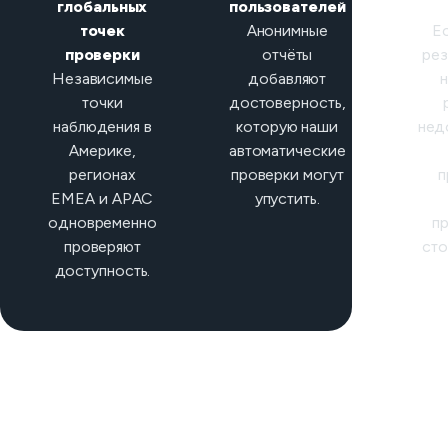
глобальных
пользователей
кла
точек
Анонимные
Е
проверки
отчёты
рез
Независимые
добавляют
точки
достоверность,
наблюдения в
которую наши
нед
Америке,
автоматические
регионах
проверки могут
п
EMEA и APAC
упустить.
одновременно
п
проверяют
сто
доступность.