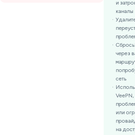
и затро
каналы
Удалите
переус
пробле
Сбрось
через 
маршру
попроб
сеть
Исполь
VeePN,
пробле
или ог
провай
на дост