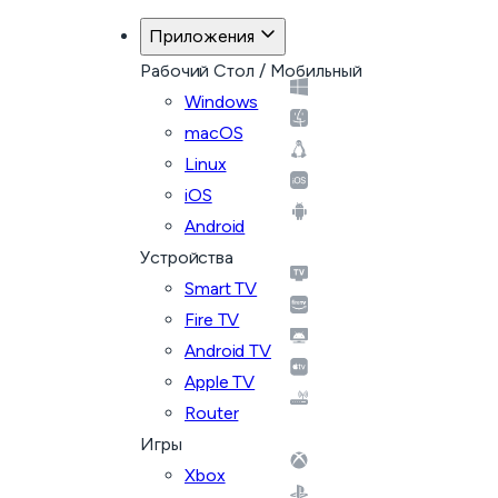
Приложения
Рабочий Стол / Мобильный
Windows
macOS
Linux
iOS
Android
Устройства
Smart TV
Fire TV
Android TV
Apple TV
Router
Игры
Xbox