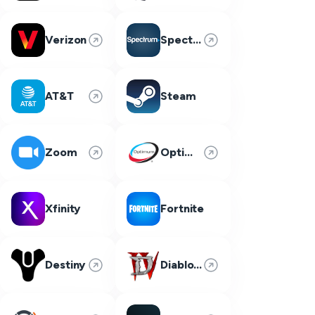
Verizon
Spectrum
AT&T
Steam
Zoom
Optimum
Xfinity
Fortnite
Destiny
Diablo 4