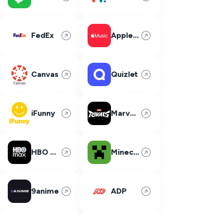
FedEx
Apple Music
Canvas
Quizlet
iFunny
Marvel Rivals
HBO Max
Minecraft
9anime
ADP