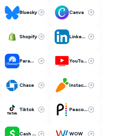
Bluesky
Canva
Shopify
LinkedIn
Paramount Plus
YouTube TV
Chase
Instacart
Tiktok
Peacock
Cash App
WOW