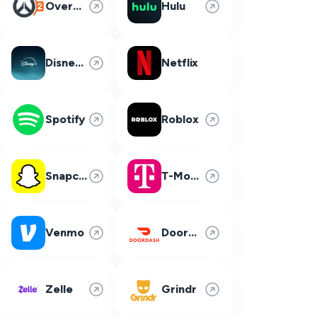
Overwatch 2
Hulu
Disney Plus
Netflix
Spotify
Roblox
Snapchat
T-Mobile
Venmo
DoorDash
Zelle
Grindr