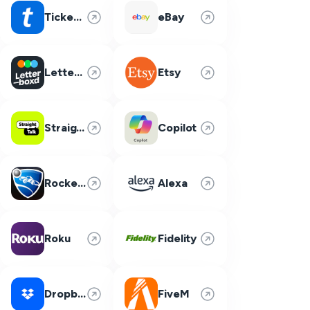
Ticketmaster
eBay
Letterboxd
Etsy
Straight Talk
Copilot
Rocket League
Alexa
Roku
Fidelity
Dropbox
FiveM