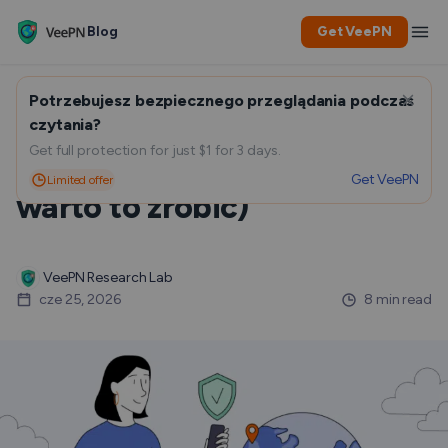
Blog
Get VeePN
Potrzebujesz bezpiecznego przeglądania podczas
Jak zmienić lokalizację VPN
czytania?
Get full protection for just $1 for 3 days.
(i powody, dla których
Get VeePN
Limited offer
warto to zrobić)
VeePN Research Lab
cze 25, 2026
8 min read