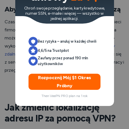
Aby wprowadzić swoją sieć roboczą
Chroń swoje przeglądanie, karty kredytowe,
numer SSN, e-maile i więcej — wszystko w
jednej aplikacji.
Czasami może zajść potrzeba uzyskania dostępu do sieci
firmowej, która jest dostępna tylko z biura firmy. Sieć ta
może zawierać pliki, systemy i inne dane potrzebne do
Bez ryzyka – anuluj w każdej chwili
wykonania określonych zadań. Tak więc
podczas pracy
4,6/5 na Trustpilot
zdalnej
(z domu lub innego miejsca) możesz połączyć się
Zaufany przez ponad 190 mln
z serwerem VPN znajdującym się w pobliżu miejsca pracy i
użytkowników
przeglądać sieć tak, jakbyś był w biurze.
Rozpocznij Mój $1 Okres
Próbny
Then VeePN PRO plan na 1 rok
Jak zmienić lokalizację
adresu IP za pomocą VPN?