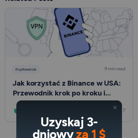
9 min read
Kryptowaluta
Jak korzystać z Binance w USA:
Przewodnik krok po kroku i
najważniejsze wskazówki
Updated: lut 7
VeePN Research Lab
Uzyskaj 3-
dniowy
za 1 $