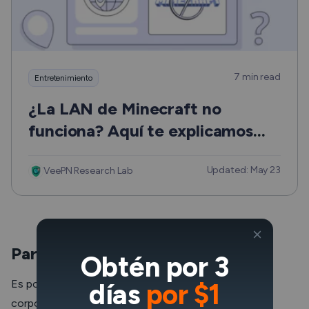
7 min read
Entretenimiento
¿La LAN de Minecraft no
funciona? Aquí te explicamos
cómo solucionarlo rápidamente.
Updated: May 23
VeePN Research Lab
Para entrar en tu red de trabajo
Obtén por 3
Es posible que a veces necesite acceder a su red
días
por $1
corporativa, a la que sólo se puede acceder desde la