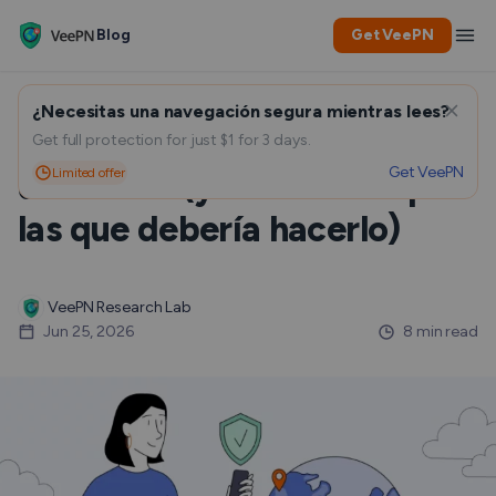
Blog
Get VeePN
¿Necesitas una navegación segura mientras lees?
Cómo cambiar la ubicación
Get full protection for just $1 for 3 days.
Get VeePN
Limited offer
de la VPN (y las razones por
las que debería hacerlo)
VeePN Research Lab
Jun 25, 2026
8 min read