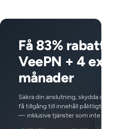
Få 83% rabatt på
VeePN + 4 extra
månader
Säkra din anslutning, skydda dina data
få tillgång till innehåll pålitligt var som 
— inklusive tjänster som inte fungerar.
Location