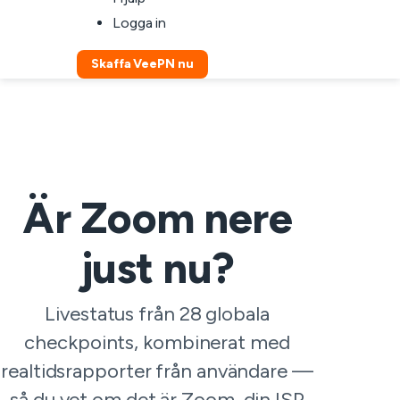
Logga in
Skaffa VeePN nu
Är Zoom nere
just nu?
Livestatus från 28 globala
checkpoints, kombinerat med
realtidsrapporter från användare —
så du vet om det är Zoom, din ISP