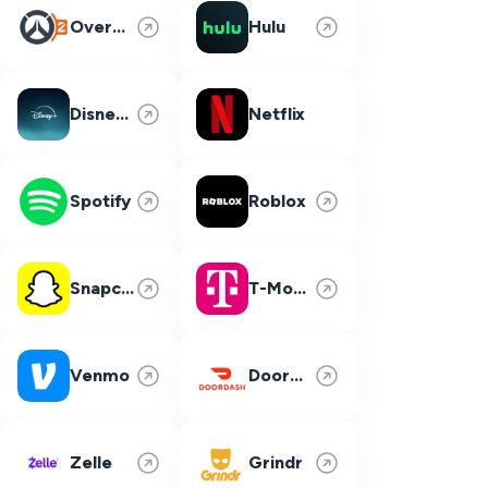
Overwatch 2
Hulu
Disney Plus
Netflix
Spotify
Roblox
Snapchat
T-Mobile
Venmo
DoorDash
Zelle
Grindr