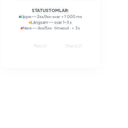
STATUSTOMLAR:
Uppe — 2xx/3xx-svar < 1 000 ms
Långsam — svar 1–3 s
Nere — 4xx/5xx · timeout · > 3 s
Plats
Status
Svar