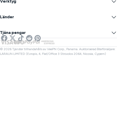
Verktyg
Studentrabatt
Internetsekretess
Villkor
VPN-servrar
Online-säkerhet
Warrant Canary
Vad är min IP?
Blogg
Anonym IP
Länder
Cookieinställningar
Dölj din IP
VPN för spel
DNS-läcktest
Förhindra spårning
USA VPN
Online SMS
Tjäna pengar
VPN för streaming
Storbritannien VPN
Länk Kontroll
Netflix VPN
Kanada VPN
Filkontroll
Affiliates
Turkiet VPN
© 2026 Tjänster tillhandahålls av VeePN Corp., Panama. Auktoriserad återförsäljare:
LARAUN LIMITED (Evropis, 4, Flat/Office 3 Strovolos 2064, Nicosia, Cypern)