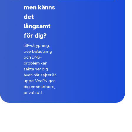
men känns
det
långsamt
för dig?
ISP-strypning,
överbelastning
och DNS-
problem kan
sakta ner dig
även när sajter är
uppe. VeePN ger
dig en snabbare,
privat rutt.