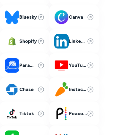
Bluesky
Canva
Shopify
LinkedIn
Paramount Plus
YouTube TV
Chase
Instacart
Tiktok
Peacock