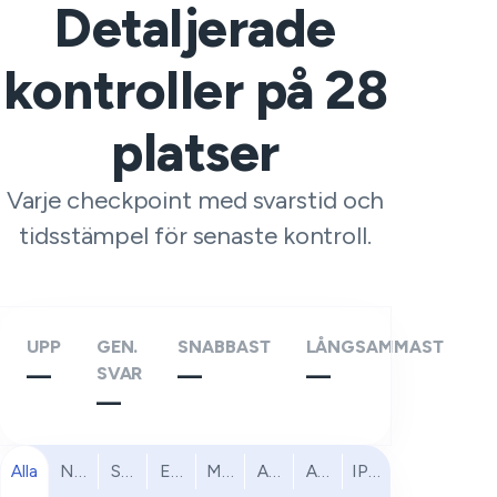
Detaljerade
kontroller på
28
platser
Varje checkpoint med svarstid och
tidsstämpel för senaste kontroll.
UPP
GEN.
SNABBAST
LÅNGSAMMAST
—
SVAR
—
—
—
Alla
Nordamerika
Sydamerika
Europa
Mellanöstern
Afrika
Asien och Stillahavsomr
IPv6