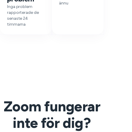
ännu
Inga problem
rapporterade de
senaste 24
timmarna
Zoom fungerar
inte för dig?