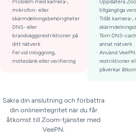
Problem med kamera-,
Uppdatera Zoom
mikrofon- eller
tillgängliga ve
skärmdelningsbehörigheter
Tillåt kamera-,
DNS- eller
skärmdelnings
brandväggsrestriktioner på
Töm DNS-cache 
ditt nätverk
annat nätverk
Fel vid inloggning,
Använd VeePN
möteslänk eller verifiering
restriktioner 
påverkar åtko
Säkra din anslutning och förbättra
din onlineintegritet när du får
åtkomst till Zoom-tjänster med
VeePN.