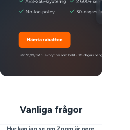
AES-256-kryptering
2 600+ servrar
Zoom nåbar
No-log-policy
30-dagars återbetalning
Encryption
Hämta rabatten
Från $1,99/mån · avbryt när som helst · 30-dagars pengarna-tillbaka-garan
Vanliga frågor
Hur kan jag se om Zoom är nere