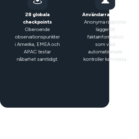
28 globala
Användarrapporter
checkpoints
Anonyma rapporter
Oberoende
lägger till
observationspunkter
faktainformation
i Amerika, EMEA och
som våra
APAC testar
automatiserade
nåbarhet samtidigt.
kontroller kan missa.