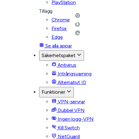
PlayStation
Tillägg
Chrome
Firefox
Edge
Se alla appar
Säkerhetspaket
Antivirus
Intrångsvarning
Alternativt ID
Funktioner
VPN-servrar
Dubbel VPN
Ingen logg-VPN
Kill Switch
NetGuard