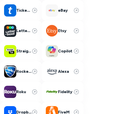
Ticketmaster
eBay
Letterboxd
Etsy
Straight Talk
Copilot
Rocket League
Alexa
Roku
Fidelity
Dropbox
FiveM