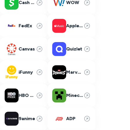
Cash App
WOW
FedEx
Apple Music
Canvas
Quizlet
iFunny
Marvel Rivals
HBO Max
Minecraft
9anime
ADP