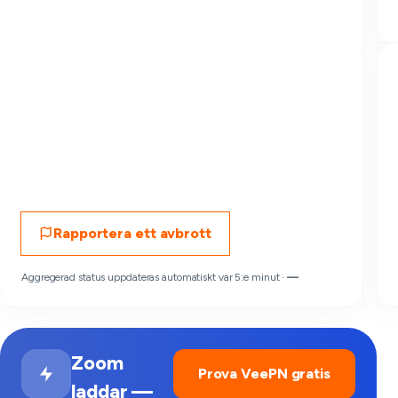
Rapportera ett avbrott
Aggregerad status uppdateras automatiskt var 5:e minut ·
—
Zoom
Prova VeePN gratis
laddar —