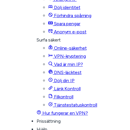
Dölj identitet
Förhindra spårning
Spara pengar
Anonym e-post
Surfa säkert
Online-säkerhet
VPN-kryptering
Vad är min IP?
DNS-läcktest
Dölj din IP
Länk Kontroll
Filkontroll
Tjänstestatuskontroll
Hur fungerar en VPN?
Prissättning
Hjälp