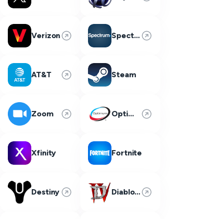
Verizon
Spectrum
AT&T
Steam
Zoom
Optimum
Xfinity
Fortnite
Destiny
Diablo 4