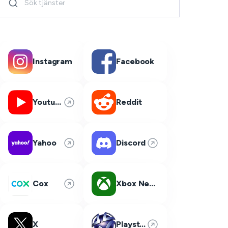
Instagram
Facebook
Youtube
Reddit
Yahoo
Discord
Cox
Xbox Network
X
Playstation Network