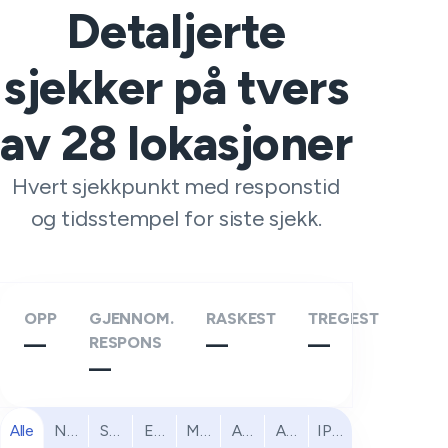
Detaljerte
sjekker på tvers
av
28
lokasjoner
Hvert sjekkpunkt med responstid
og tidsstempel for siste sjekk.
OPP
GJENNOM.
RASKEST
TREGEST
—
RESPONS
—
—
—
Alle
Nord-Amerika
Sør-Amerika
Europa
Midtøsten
Afrika
Asia og Stillehavet
IPv6