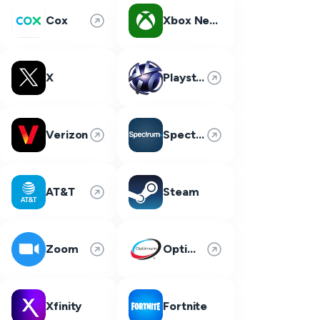
Cox
Xbox Network
X
Playstation Network
Verizon
Spectrum
AT&T
Steam
Zoom
Optimum
Xfinity
Fortnite