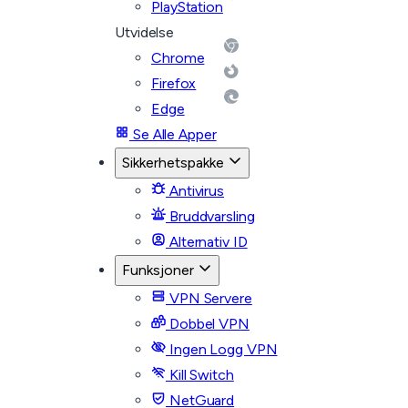
PlayStation
Utvidelse
Chrome
Firefox
Edge
Se Alle Apper
Sikkerhetspakke
Antivirus
Bruddvarsling
Alternativ ID
Funksjoner
VPN Servere
Dobbel VPN
Ingen Logg VPN
Kill Switch
NetGuard