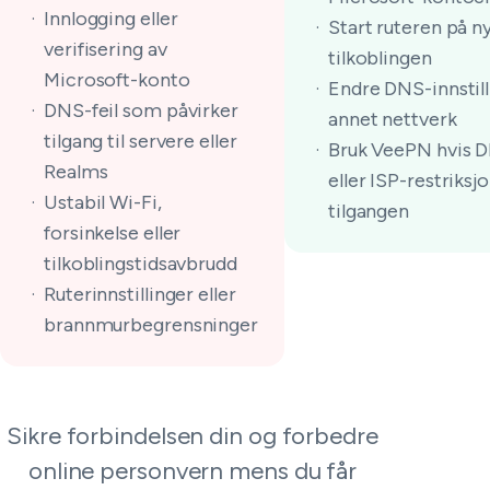
Innlogging eller
Start ruteren på ny
verifisering av
tilkoblingen
Microsoft-konto
Endre DNS-innstill
DNS-feil som påvirker
annet nettverk
tilgang til servere eller
Bruk VeePN hvis 
Realms
eller ISP-restriksj
Ustabil Wi-Fi,
tilgangen
forsinkelse eller
tilkoblingstidsavbrudd
Ruterinnstillinger eller
brannmurbegrensninger
Sikre forbindelsen din og forbedre
online personvern mens du får