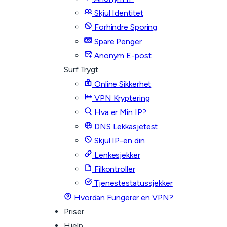
Skjul Identitet
Forhindre Sporing
Spare Penger
Anonym E-post
Surf Trygt
Online Sikkerhet
VPN Kryptering
Hva er Min IP?
DNS Lekkasjetest
Skjul IP-en din
Lenkesjekker
Filkontroller
Tjenestestatussjekker
Hvordan Fungerer en VPN?
Priser
Hjelp