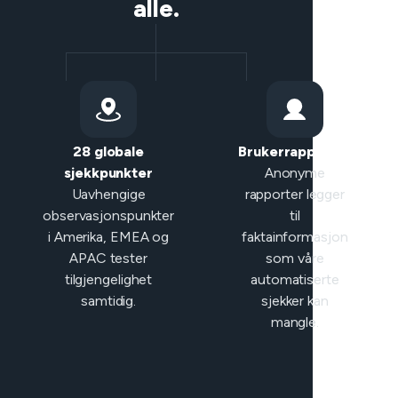
alle.
28 globale
Brukerrapporter
sjekkpunkter
Anonyme
Uavhengige
rapporter legger
observasjonspunkter
til
i Amerika, EMEA og
faktainformasjon
APAC tester
som våre
tilgjengelighet
automatiserte
samtidig.
sjekker kan
mangle.