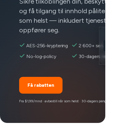
Sikre tilkoblingen din, beskytt dataene
og få tilgang til innhold pålitelig fra hvo
som helst — inkludert tjenester som ik
oppfører seg.
Location
AES-256-kryptering
2 600+ servere
Minecraft tilg
Encryption
No-log-policy
30-dagers refusjon
Få rabatten
Fra $1,99/mnd · avbestill når som helst · 30-dagers pengene-tilbake-garan