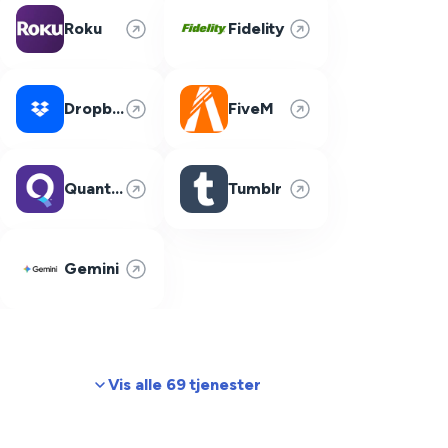
Roku
Fidelity
Dropbox
FiveM
Quantum Fiber
Tumblr
Gemini
Vis alle 69 tjenester