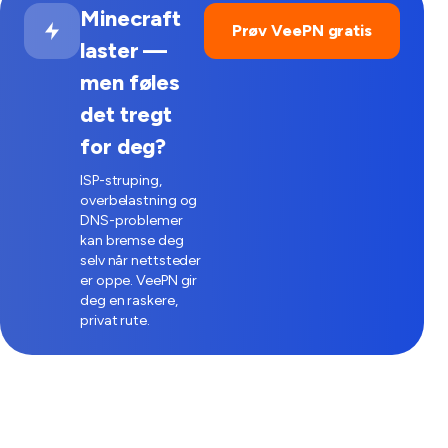
Minecraft
Prøv VeePN gratis
laster —
men føles
det tregt
for deg?
ISP-struping,
overbelastning og
DNS-problemer
kan bremse deg
selv når nettsteder
er oppe. VeePN gir
deg en raskere,
privat rute.