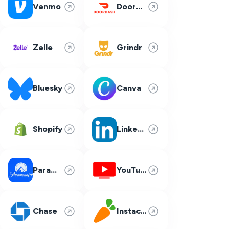
Venmo
DoorDash
Zelle
Grindr
Bluesky
Canva
Shopify
LinkedIn
Paramount Plus
YouTube TV
Chase
Instacart