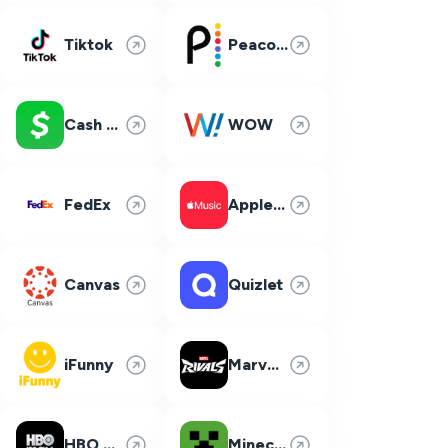
Tiktok
Peacock
Cash App
WOW
FedEx
Apple Music
Canvas
Quizlet
iFunny
Marvel Rivals
HBO Max
Minecraft