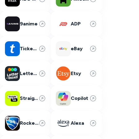
9anime
ADP
Ticketmaster
eBay
Letterboxd
Etsy
Straight Talk
Copilot
Rocket League
Alexa