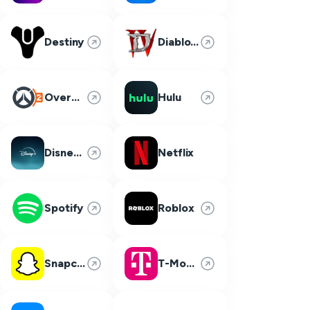
Destiny
Diablo 4
Overwatch 2
Hulu
Disney Plus
Netflix
Spotify
Roblox
Snapchat
T-Mobile