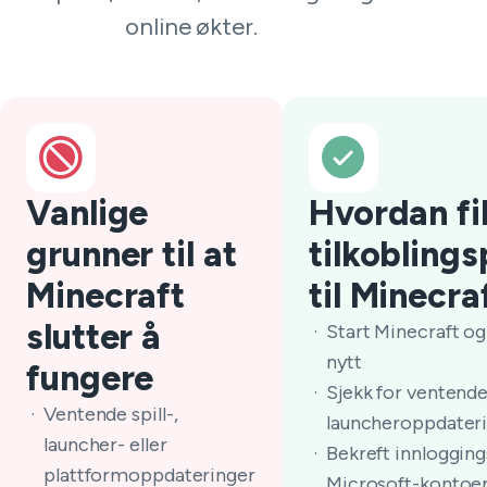
online økter.
Vanlige
Hvordan fi
grunner til at
tilkobling
Minecraft
til Minecra
slutter å
Start Minecraft og
nytt
fungere
Sjekk for ventende 
Ventende spill-,
launcheroppdater
launcher- eller
Bekreft innlogging
plattformoppdateringer
Microsoft-kontoen