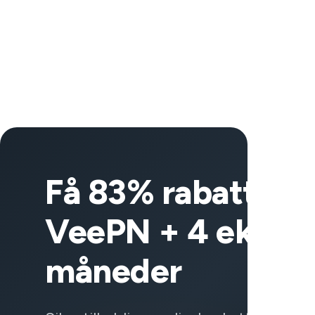
Få 83% rabatt på
VeePN + 4 ekstra
måneder