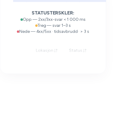
STATUSTERSKLER:
Opp — 2xx/3xx-svar < 1 000 ms
Treg — svar 1–3 s
Nede — 4xx/5xx · tidsavbrudd · > 3 s
Lokasjon
Status
Respons