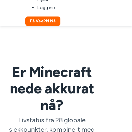
Logg inn
Få VeePN Nå
Er Minecraft
nede akkurat
nå?
Livstatus fra 28 globale
sjekkpunkter, kombinert med