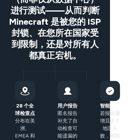
进行测试——从而判断
Minecraft 是被您的 ISP
封锁、在您所在国家受
到限制，还是对所有人
都真正宕机。
28 个全
用户报告
智能分类
球检查点
匿名报告
若报告骤
分布在美
补充了自
增且多个
洲、
动检查可
地区失
EMEA 和
能遗漏的
败，则判