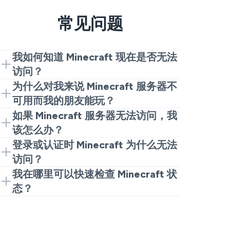
常见问题
我如何知道 Minecraft 现在是否无法
访问？
如果您问 Minecraft 现在是否无法访问，
为什么对我来说 Minecraft 服务器不
首先检查一个实时跟踪器，比如此页面，
可用而我的朋友能玩？
并查看趋势。一次真正的故障看起来像是
这很常见。有时全球的 Minecraft 服务器
如果 Minecraft 服务器无法访问，我
许多玩家同时报告的突然激增。如果图表
状态正常，但您的路线到服务器存在问
该怎么办？
平稳，那么答案可能是“否”，问题更可能
题。尝试切换 Wi Fi 到移动数据，重启您
如果跟踪器确认 Minecraft 服务器无法访
登录或认证时 Minecraft 为什么无法
是本地的。
的路由器，然后注销后重新登录。如果其
问，并且许多人都在问，通常您只需等
访问？
他人玩时仍失败，可能是区域路由问题，
待。重新安装在服务器端故障期间很少有
当玩家询问为什么 Minecraft 无法访问
我在哪里可以快速检查 Minecraft 状
而不是全面的 Minecraft 故障。
帮助。最好的做法是查看平台更新并在报
时，通常与登录服务崩溃有关，但不是整
态？
告减少时稍后重试。
个游戏消失。当身份验证存在问题时，即
使用一个页面总结来自用户实时报告的
使单人游戏正常运行，您可能也无法加入
Minecraft 状态并频繁刷新。这是判断
多人游戏。这样的问题可能与影响登录的
“Minecraft 服务器是否关闭”的最快方法，