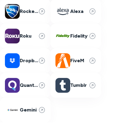
Rocket League
Alexa
Roku
Fidelity
Dropbox
FiveM
Quantum Fiber
Tumblr
Gemini