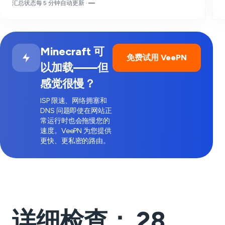
汇总状态每 5 分钟自动更新 ·
—
Minecraft 可
免费试用 VeePN
以加载——但
感觉很慢？
ISP 限速、网络拥塞和
DNS 问题即使在网站正
常运行时也会拖慢您的
速度。VeePN 为您提供
更快、更私密的路由。
详细检查：
28