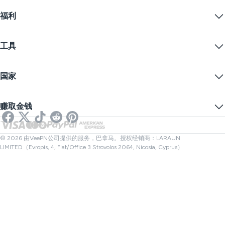
Chrome
支持中心
定价
福利
Firefox
联系我们
VPN免费试用
Edge
常见问题
优惠券
流播内容
免费VPN
隐私政策
工具
学生优惠
网络隐私
服务条款
VPN服务器
在线安全
备案警告
什么是我的IP？
博客
匿名IP
国家
Cookie偏好设置
隐藏您的IP
VPN用于游戏
DNS泄漏测试
防止追踪
美国VPN
在线短信
赚取金钱
流媒体用VPN
英国VPN
链接检查器
Netflix VPN
加拿大VPN
文件检查器
合作伙伴
土耳其VPN
© 2026 由VeePN公司提供的服务，巴拿马。授权经销商：LARAUN
LIMITED（Evropis, 4, Flat/Office 3 Strovolos 2064, Nicosia, Cyprus）