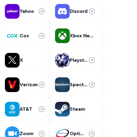
Yahoo
Discord
Cox
Xbox Network
X
Playstation Network
Verizon
Spectrum
AT&T
Steam
Zoom
Optimum