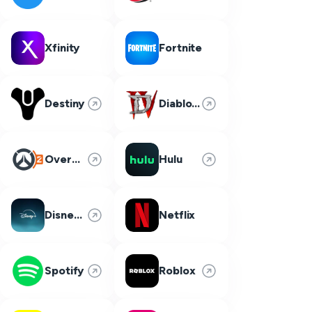
Xfinity
Fortnite
Destiny
Diablo 4
Overwatch 2
Hulu
Disney Plus
Netflix
Spotify
Roblox