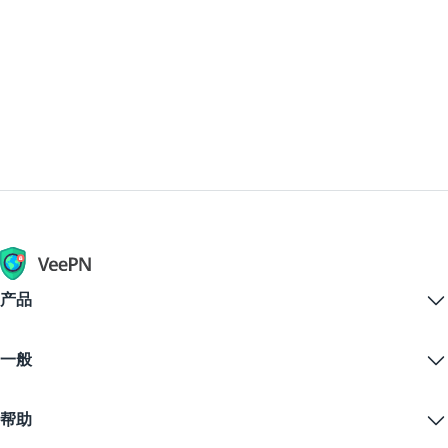
较大平台问题（如云故障）有关。
而无需翻阅随机帖子。如果需要额外确
认，请与像 Downdetector 这样的主要追
踪器对比，查看高峰是否一致。
产品
Windows PC VPN
一般
VPN for macOS
Linux VPN
什么是VPN？
iOS VPN
帮助
VPN下载
Android VPN
功能