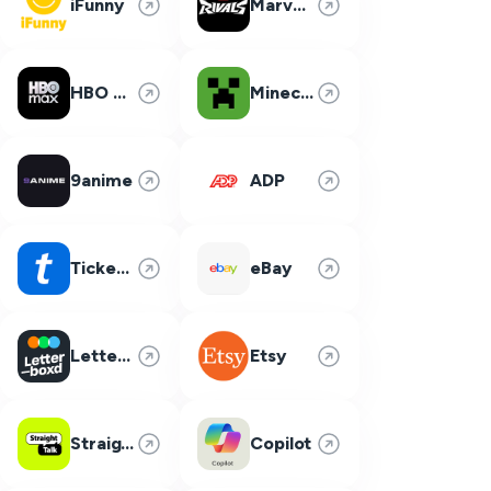
iFunny
Marvel Rivals
HBO Max
Minecraft
9anime
ADP
Ticketmaster
eBay
Letterboxd
Etsy
Straight Talk
Copilot