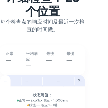
个位置
每个检查点的响应时间及最近一次检
查的时间戳。
正常
平均响
最快
最慢
—
应
—
—
—
全部
北美
南美
欧洲
中东
非洲
亚太
IPv6
状态阈值：
正常 — 2xx/3xx 响应 < 1,000 ms
缓慢 — 响应 1–3 秒