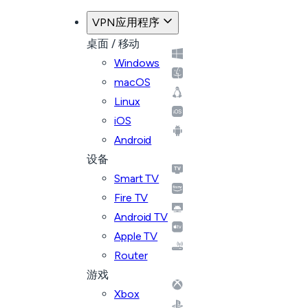
VPN应用程序
桌面 / 移动
Windows
macOS
Linux
iOS
Android
设备
Smart TV
Fire TV
Android TV
Apple TV
Router
游戏
Xbox