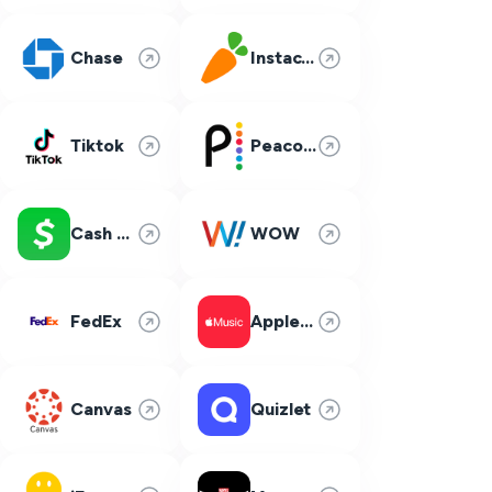
Chase
Instacart
Tiktok
Peacock
Cash App
WOW
FedEx
Apple Music
Canvas
Quizlet