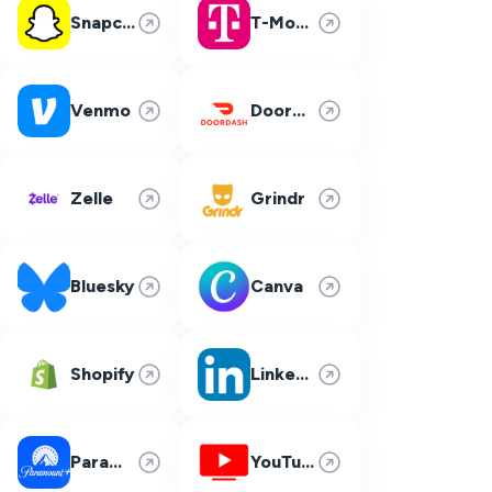
Snapchat
T-Mobile
Venmo
DoorDash
Zelle
Grindr
Bluesky
Canva
Shopify
LinkedIn
Paramount Plus
YouTube TV