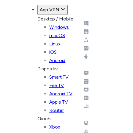
App VPN
Desktop / Mobile
Windows
macOS
Linux
iOS
Android
Dispositivi
Smart TV
Fire TV
Android TV
Apple TV
Router
Giochi
Xbox