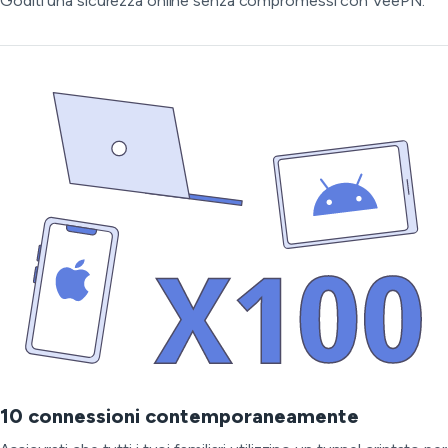
Goditi una sicurezza online senza compromessi con VeePN.
10 connessioni contemporaneamente