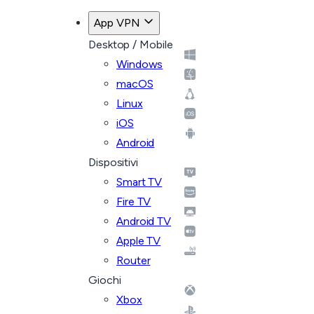
App VPN
Desktop / Mobile
Windows
macOS
Linux
iOS
Android
Dispositivi
Smart TV
Fire TV
Android TV
Apple TV
Router
Giochi
Xbox