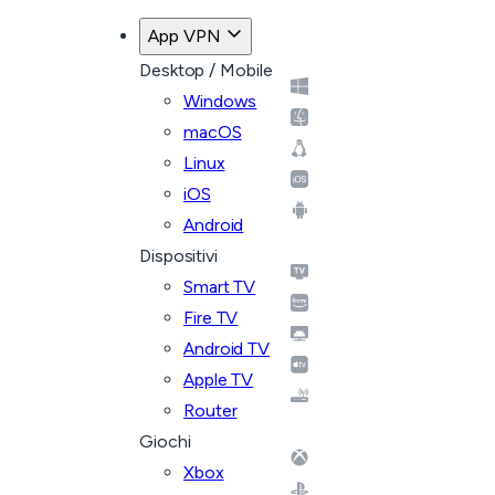
App VPN
Desktop / Mobile
Windows
macOS
Linux
iOS
Android
Dispositivi
Smart TV
Fire TV
Android TV
Apple TV
Router
Giochi
Xbox