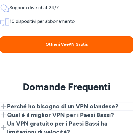
Supporto live chat 24/7
10 dispositivi per abbonamento
Ottieni VeePN Gratis
Domande Frequenti
Perché ho bisogno di un VPN olandese?
Se vuoi accedere a contenuti locali come NLZIET,
Qual è il miglior VPN per i Paesi Bassi?
NPO Start o Videoland, un VPN per i Paesi Bassi è un
Il miglior VPN per i Paesi Bassi dovrebbe includere
Un VPN gratuito per i Paesi Bassi ha
must. Protegge la tua sicurezza online e ti permette di
crittografia forte, velocità elevate e un'interfaccia
limitazioni di velocità?