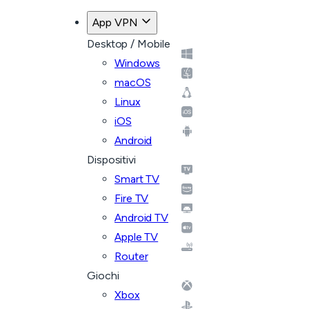
App VPN
Desktop / Mobile
Windows
macOS
Linux
iOS
Android
Dispositivi
Smart TV
Fire TV
Android TV
Apple TV
Router
Giochi
Xbox