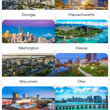
Georgia
Massachusetts
Washington
Hawaii
Wisconsin
Ohio