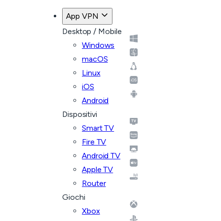
App VPN
Desktop / Mobile
Windows
macOS
Linux
iOS
Android
Dispositivi
Smart TV
Fire TV
Android TV
Apple TV
Router
Giochi
Xbox