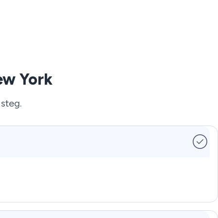
ew York
 steg.