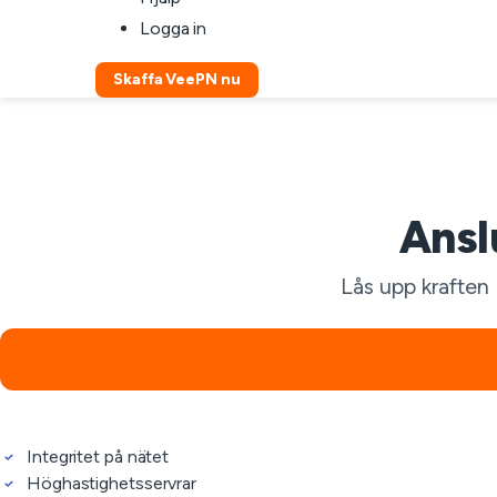
Logga in
Skaffa VeePN nu
Ansl
Lås upp kraften
Integritet på nätet
Höghastighetsservrar