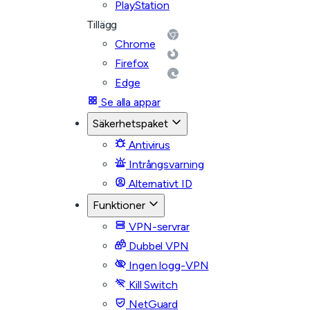
PlayStation
Tillägg
Chrome
Firefox
Edge
Se alla appar
Säkerhetspaket
Antivirus
Intrångsvarning
Alternativt ID
Funktioner
VPN-servrar
Dubbel VPN
Ingen logg-VPN
Kill Switch
NetGuard