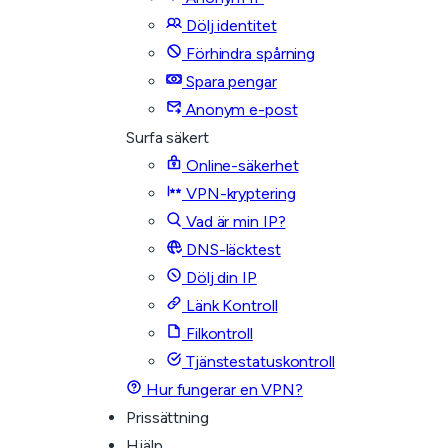
Dölj identitet
Förhindra spårning
Spara pengar
Anonym e-post
Surfa säkert
Online-säkerhet
VPN-kryptering
Vad är min IP?
DNS-läcktest
Dölj din IP
Länk Kontroll
Filkontroll
Tjänstestatuskontroll
Hur fungerar en VPN?
Prissättning
Hjälp