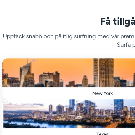
Få tillg
Upptäck snabb och pålitlig surfning med vår premiu
Surfa p
New York
Texas