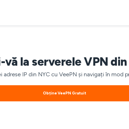
-vă la serverele VPN di
i adrese IP din NYC cu VeePN și navigați în mod pr
Obține VeePN Gratuit