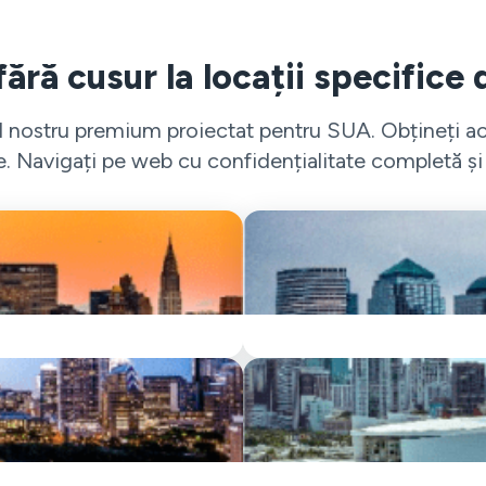
ără cusur la locații specifice
ul nostru premium proiectat pentru SUA. Obțineți ac
e. Navigați pe web cu confidențialitate completă și fă