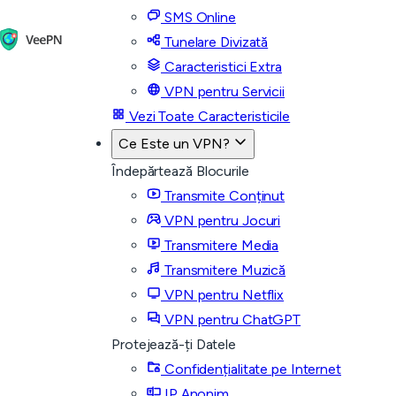
SMS Online
Tunelare Divizată
Caracteristici Extra
VPN pentru Servicii
Vezi Toate Caracteristicile
Ce Este un VPN?
Îndepărtează Blocurile
Transmite Conținut
VPN pentru Jocuri
Transmitere Media
Transmitere Muzică
VPN pentru Netflix
VPN pentru ChatGPT
Protejează-ți Datele
Confidențialitate pe Internet
IP Anonim