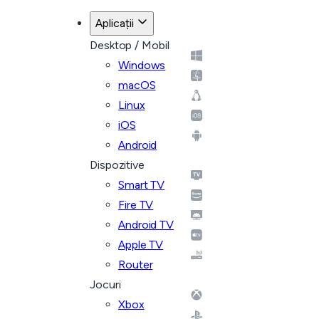
Aplicații
Desktop / Mobil
Windows
macOS
Linux
iOS
Android
Dispozitive
Smart TV
Fire TV
Android TV
Apple TV
Router
Jocuri
Xbox