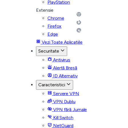
PlayStation
Extensie
Chrome
Firefox
Edge
Vezi Toate Aplicațiile
Securitate
Antivirus
Alertă Breșă
ID Alternativ
Caracteristici
Servere VPN
VPN Dublu
VPN fără Jurnale
Kill Switch
NetGuard