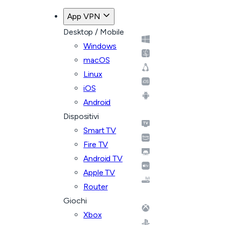
App VPN
Desktop / Mobile
Windows
macOS
Linux
iOS
Android
Dispositivi
Smart TV
Fire TV
Android TV
Apple TV
Router
Giochi
Xbox