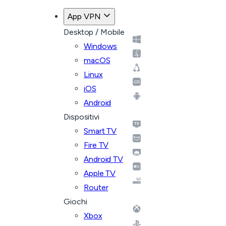
App VPN
Desktop / Mobile
Windows
macOS
Linux
iOS
Android
Dispositivi
Smart TV
Fire TV
Android TV
Apple TV
Router
Giochi
Xbox