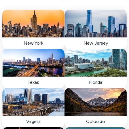
New York
New Jersey
Texas
Florida
Virginia
Colorado