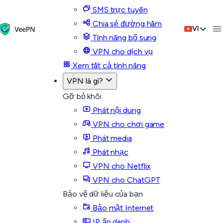
SMS trực tuyến
Chia sẻ đường hầm
VI
Tính năng bổ sung
VPN cho dịch vụ
Xem tất cả tính năng
VPN là gì?
Gỡ bỏ khối
Phát nội dung
VPN cho chơi game
Phát media
Phát nhạc
VPN cho Netflix
VPN cho ChatGPT
Bảo vệ dữ liệu của bạn
Bảo mật Internet
IP ẩn danh