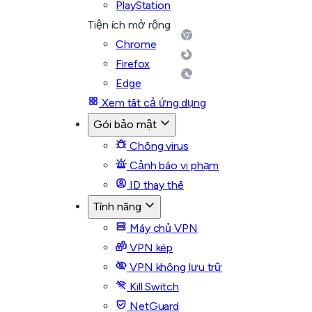
PlayStation
Tiện ích mở rộng
Chrome
Firefox
Edge
Xem tất cả ứng dụng
Gói bảo mật
Chống virus
Cảnh báo vi phạm
ID thay thế
Tính năng
Máy chủ VPN
VPN kép
VPN không lưu trữ
Kill Switch
NetGuard