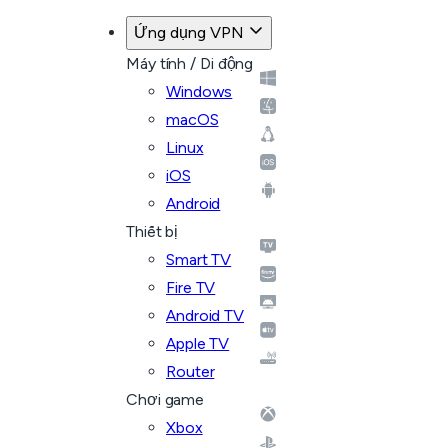
Ứng dụng VPN
Máy tính / Di động
Windows
macOS
Linux
iOS
Android
Thiết bị
Smart TV
Fire TV
Android TV
Apple TV
Router
Chơi game
Xbox