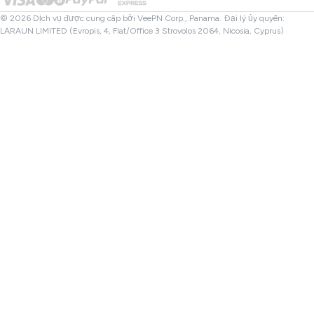
Kiểm tra Tệp
Đối tác
VPN Thổ Nhĩ Kỳ
© 2026 Dịch vụ được cung cấp bởi VeePN Corp., Panama. Đại lý ủy quyền:
LARAUN LIMITED (Evropis, 4, Flat/Office 3 Strovolos 2064, Nicosia, Cyprus)