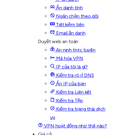
Ẩn danh tính
Ngăn chặn theo dõi
Tiết kiệm tiền
Email ẩn danh
Duyệt web an toàn
An ninh trực tuyến
Mã hóa VPN
IP của tôi là gì?
Kiểm tra rò rỉ DNS
Ẩn IP của bạn
Kiểm tra Liên kết
Kiểm tra Tệp
Kiểm tra trạng thái dịch
vụ
VPN hoạt động như thế nào?
Giá cả