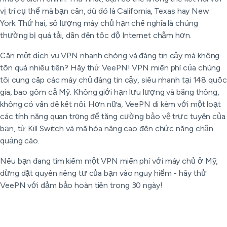
vị trí cụ thể mà bạn cần, dù đó là California, Texas hay New
York. Thứ hai, số lượng máy chủ hạn chế nghĩa là chúng
thường bị quá tải, dẫn đến tốc độ Internet chậm hơn.
Cần một dịch vụ VPN nhanh chóng và đáng tin cậy mà không
tốn quá nhiều tiền? Hãy thử VeePN! VPN miễn phí của chúng
tôi cung cấp các máy chủ đáng tin cậy, siêu nhanh tại 148 quốc
gia, bao gồm cả Mỹ. Không giới hạn lưu lượng và băng thông,
không có vấn đề kết nối. Hơn nữa, VeePN đi kèm với một loạt
các tính năng quan trọng để tăng cường bảo vệ trực tuyến của
bạn, từ Kill Switch và mã hóa nâng cao đến chức năng chặn
quảng cáo.
Nếu bạn đang tìm kiếm một VPN miễn phí với máy chủ ở Mỹ,
đừng đặt quyền riêng tư của bạn vào nguy hiểm - hãy thử
VeePN với đảm bảo hoàn tiền trong 30 ngày!