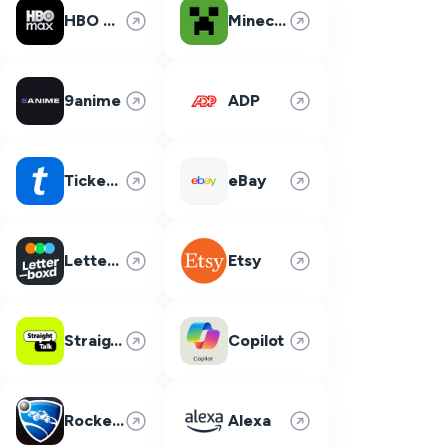
HBO Max
Minecraft
9anime
ADP
Ticketmaster
eBay
Letterboxd
Etsy
Straight Talk
Copilot
Rocket League
Alexa