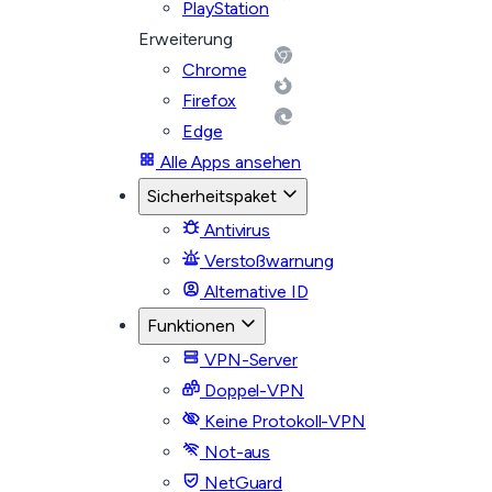
PlayStation
Erweiterung
Chrome
Firefox
Edge
Alle Apps ansehen
Sicherheitspaket
Antivirus
Verstoßwarnung
Alternative ID
Funktionen
VPN-Server
Doppel-VPN
Keine Protokoll-VPN
Not-aus
NetGuard