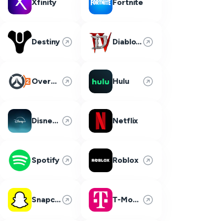
Xfinity
Fortnite
Destiny
Diablo 4
Overwatch 2
Hulu
Disney Plus
Netflix
Spotify
Roblox
Snapchat
T-Mobile