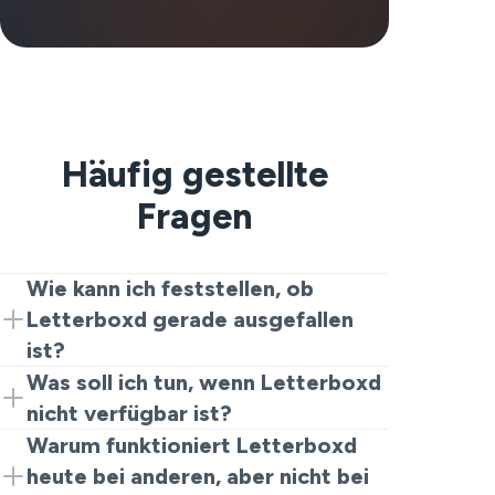
Häufig gestellte
Fragen
Wie kann ich feststellen, ob
Letterboxd gerade ausgefallen
ist?
Wenn Letterboxd nicht funktioniert, liegt
Was soll ich tun, wenn Letterboxd
es normalerweise an einem von drei
nicht verfügbar ist?
Dingen: Ihrem Gerät, Ihre Verbindung ist
Wenn mehrere Tracker bestätigen, dass
Warum funktioniert Letterboxd
instabil oder Ihr Browser/App hat ein
Letterboxd ausgefallen ist, gibt es nicht
heute bei anderen, aber nicht bei
Problem. Versuchen Sie, von WLAN zu
viel, was Sie tun können. Neuinstallation