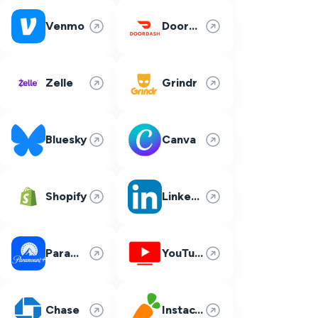
Venmo
DoorDash
Zelle
Grindr
Bluesky
Canva
Shopify
LinkedIn
Paramount Plus
YouTube TV
Chase
Instacart