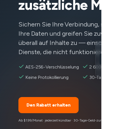
zusätzliche Mona
Sichern Sie Ihre Verbindung, schützen 
Ihre Daten und greifen Sie zuverlässig 
überall auf Inhalte zu — einschließlich
Dienste, die nicht funktionieren.
Location
Letterboxd er
AES-256-Verschlüsselung
2 600+ Server
Encryption
Keine Protokollierung
30-Tage-Rückersta
Den Rabatt erhalten
Ab $1.99/Monat · jederzeit kündbar · 30-Tage-Geld-zurück-Garantie