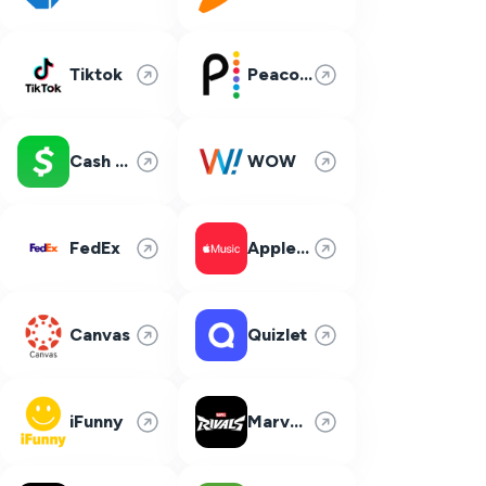
Tiktok
Peacock
Cash App
WOW
FedEx
Apple Music
Canvas
Quizlet
iFunny
Marvel Rivals