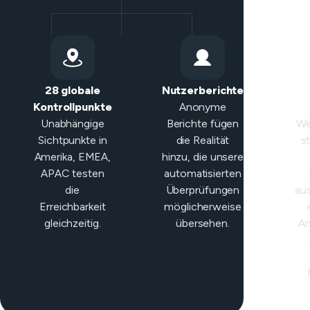
28 globale
Nutzerberichte
I
Kontrollpunkte
Anonyme
Kla
Unabhängige
Berichte fügen
We
Sichtpunkte in
die Realität
s
Amerika, EMEA,
hinzu, die unsere
APAC testen
automatisierten
die
Überprüfungen
aus
Erreichbarkeit
möglicherweise
gleichzeitig.
übersehen.
An