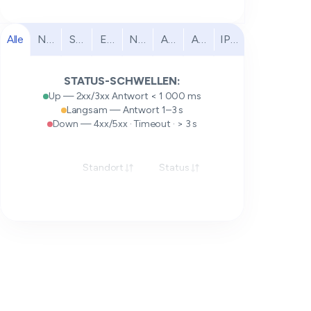
Alle
Nordamerika
Südamerika
Europa
Naher Osten
Afrika
Asien-Pazifik
IPv6
STATUS-SCHWELLEN:
Up — 2xx/3xx Antwort < 1 000 ms
Langsam — Antwort 1–3 s
Down — 4xx/5xx · Timeout · > 3 s
Standort
Status
Antwort