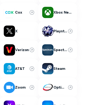
Cox
Xbox Network
X
Playstation Network
Verizon
Spectrum
AT&T
Steam
Zoom
Optimum