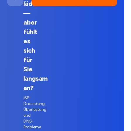
lädt
—
aber
fühlt
es
sich
für
Sie
langsam
an?
ISP-
Drosselung,
Überlastung
und
DNS-
Probleme