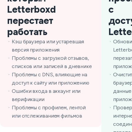
Letterboxd
с
перестает
дост
работать
Lett
Кэш браузера или устаревшая
Обнови
версия приложения
Letterb
Проблемы с загрузкой отзывов,
переза
списков или записей в дневнике
прилож
Проблемы с DNS, влияющие на
Очисти
доступ к сайту или приложению
браузер
Ошибки входа в аккаунт или
данные
верификации
прилож
Проблемы с профилем, лентой
Провер
или отслеживанием фильмов
интерне
соедин