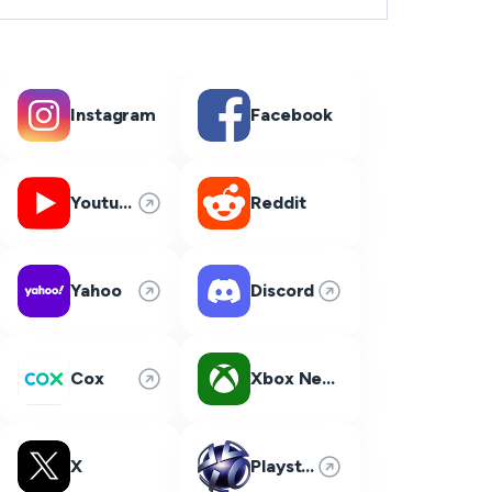
Instagram
Facebook
Youtube
Reddit
Yahoo
Discord
Cox
Xbox Network
X
Playstation Network