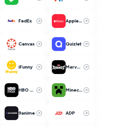
FedEx
Apple Music
Canvas
Quizlet
iFunny
Marvel Rivals
HBO Max
Minecraft
9anime
ADP