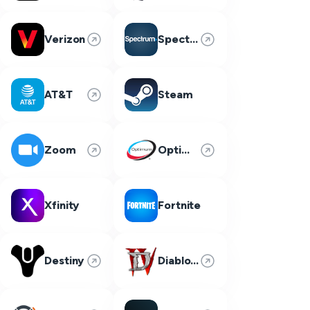
Verizon
Spectrum
AT&T
Steam
Zoom
Optimum
Xfinity
Fortnite
Destiny
Diablo 4