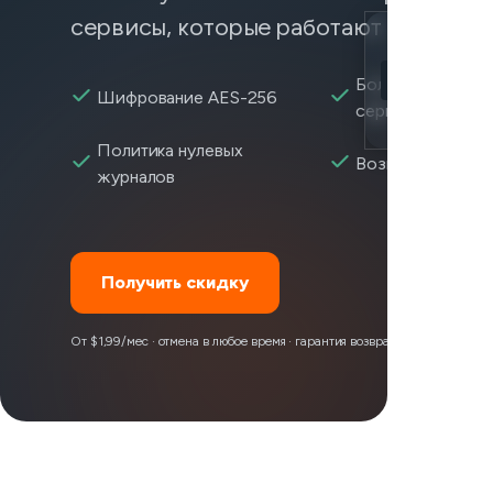
сервисы, которые работают нестабил
Location
Letterboxd д
Более 2 600+
Шифрование AES-256
серверов
Encryption
Политика нулевых
Возврат за 30 д
журналов
Получить скидку
От $1,99/мес · отмена в любое время · гарантия возврата денег 30 дней