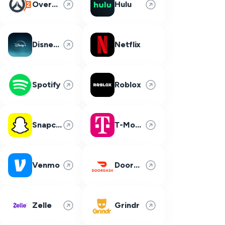
Overwatch 2
Hulu
Disney Plus
Netflix
Spotify
Roblox
Snapchat
T-Mobile
Venmo
DoorDash
Zelle
Grindr