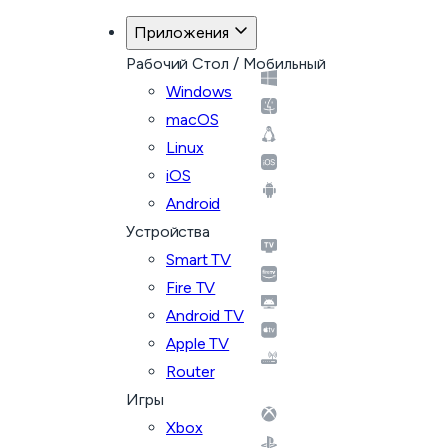
Приложения
Рабочий Стол / Мобильный
Windows
macOS
Linux
iOS
Android
Устройства
Smart TV
Fire TV
Android TV
Apple TV
Router
Игры
Xbox