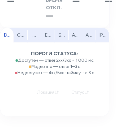
—
ВРЕМЯ
—
—
ОТКЛ.
—
Все
Северная Америка
Южная Америка
Европа
Ближний Восток
Африка
Азиатско-Тихоокеанск
IPv6
ПОРОГИ СТАТУСА:
Доступен — ответ 2xx/3xx < 1 000 мс
Медленно — ответ 1–3 с
Недоступен — 4xx/5xx · таймаут · > 3 с
Локация
Статус
Отклик