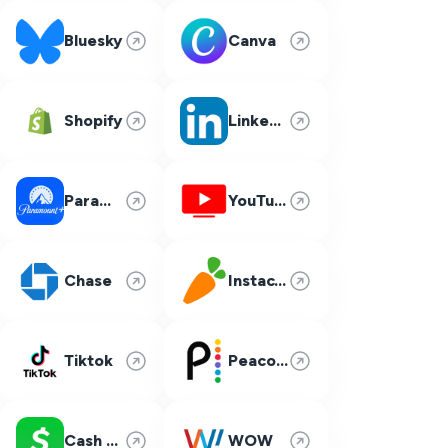
Bluesky
Canva
Shopify
LinkedIn
Paramount Plus
YouTube TV
Chase
Instacart
Tiktok
Peacock
Cash App
WOW