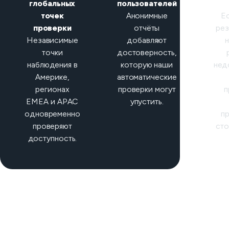
глобальных
пользователей
кла
точек
Анонимные
Е
проверки
отчёты
рез
Независимые
добавляют
точки
достоверность,
наблюдения в
которую наши
нед
Америке,
автоматические
регионах
проверки могут
п
EMEA и APAC
упустить.
одновременно
п
проверяют
сто
доступность.