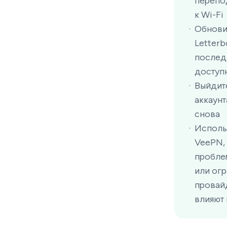
перепо
к Wi-Fi
Обнови
Letterb
послед
доступ
Выйдит
аккаунт
снова
Исполь
VeePN,
пробле
или ог
провай
влияют 