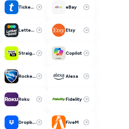
Ticketmaster
eBay
Letterboxd
Etsy
Straight Talk
Copilot
Rocket League
Alexa
Roku
Fidelity
Dropbox
FiveM