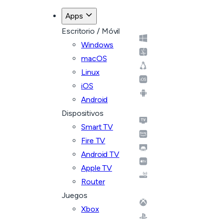
Apps
Escritorio / Móvil
Windows
macOS
Linux
iOS
Android
Dispositivos
Smart TV
Fire TV
Android TV
Apple TV
Router
Juegos
Xbox