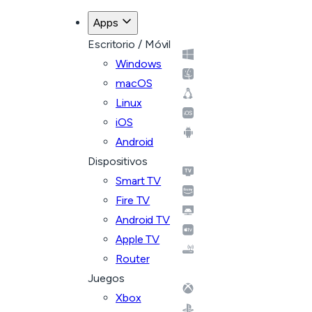
Apps
Escritorio / Móvil
Windows
macOS
Linux
iOS
Android
Dispositivos
Smart TV
Fire TV
Android TV
Apple TV
Router
Juegos
Xbox