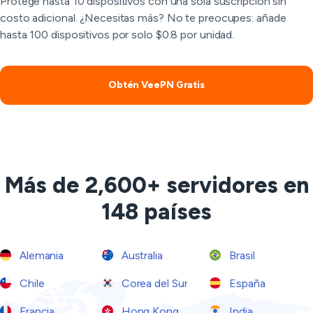
Protege hasta 10 dispositivos con una sola suscripción sin
costo adicional. ¿Necesitas más? No te preocupes: añade
hasta 100 dispositivos por solo $0.8 por unidad.
Obtén VeePN Gratis
Más de 2,600+ servidores en
148 países
Alemania
Australia
Brasil
Chile
Corea del Sur
España
Francia
Hong Kong
India