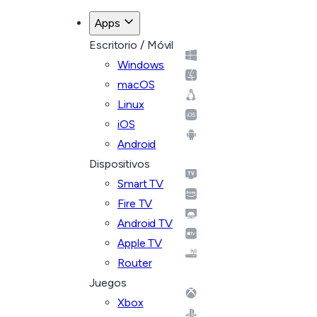
Apps
Escritorio / Móvil
Windows
macOS
Linux
iOS
Android
Dispositivos
Smart TV
Fire TV
Android TV
Apple TV
Router
Juegos
Xbox