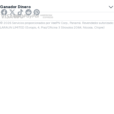
Prevenir el Rastrear
VPN de EE. UU.
SMS en línea
Ganador Dinero
VPN para transmisión
VPN del Reino Unido
Verificador de Enlaces
VPN para Netflix
VPN de Canadá
Verificador de archivos
Afiliados
VPN de Turquía
© 2026 Servicios proporcionados por VeePN Corp., Panamá. Revendedor autorizado:
LARAUN LIMITED (Evropis, 4, Piso/Oficina 3 Strovolos 2064, Nicosia, Chipre)