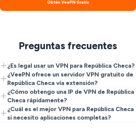
Obtén VeePN Gratis
Preguntas frecuentes
¿Es legal usar un VPN para República Checa?
Sí. ¿Es legal el VPN en República Checa? Sí, los VPNs
¿VeePN ofrece un servidor VPN gratuito de
son legales para privacidad y seguridad. Las actividades
República Checa vía extensión?
ilegales siguen estando prohibidas.
Sí. Comienza con el complemento de Chrome para
¿Cómo obtengo una IP de VPN de República
una rápida experiencia de servidor VPN gratuito de
Checa rápidamente?
República Checa. Mejora para obtener aplicaciones
Instala la extensión, elige un servidor VPN Checo y
¿Cuál es el mejor VPN para República Checa
VeePN para más velocidad y regiones.
conecta. Obtendrás una dirección IP de VPN checa
si necesito aplicaciones completas?
gratuita en un clic.
VeePN combina protocolos rápidos, una política de
No Logs y una amplia cobertura, lo que lo hace una