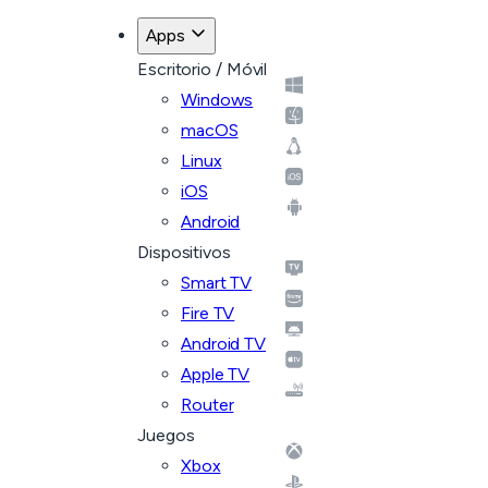
Apps
Escritorio / Móvil
Windows
macOS
Linux
iOS
Android
Dispositivos
Smart TV
Fire TV
Android TV
Apple TV
Router
Juegos
Xbox