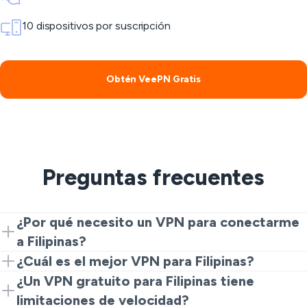
10 dispositivos por suscripción
Obtén VeePN Gratis
Preguntas frecuentes
¿Por qué necesito un VPN para conectarme
a Filipinas?
Si estás en el extranjero y necesitas acceder a
¿Cuál es el mejor VPN para Filipinas?
servicios locales, un VPN para conectarte a Filipinas te
VeePN es considerado uno de los mejores VPN para
¿Un VPN gratuito para Filipinas tiene
da presencia local y mantiene tu actividad segura.
Filipinas debido a su robusta seguridad, velocidad fiable
limitaciones de velocidad?