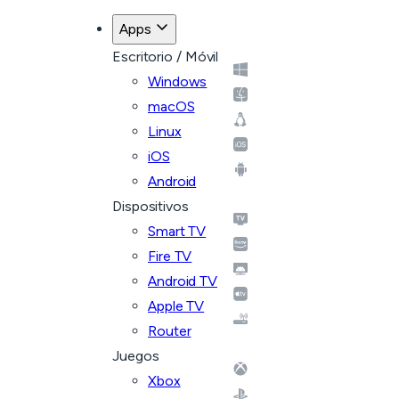
Apps
Escritorio / Móvil
Windows
macOS
Linux
iOS
Android
Dispositivos
Smart TV
Fire TV
Android TV
Apple TV
Router
Juegos
Xbox