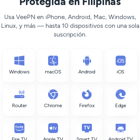
Protegida en Filipinas
Usa VeePN en iPhone, Android, Mac, Windows,
Linux, y más — hasta 10 dispositivos con una sola
suscripción.
Windows
macOS
Android
iOS
Router
Chrome
Firefox
Edge
Fire TV
Apple TV
Smart TV
Android TV