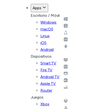
Apps
Escritorio / Móvil
Windows
macOS
Linux
iOS
Android
Dispositivos
Smart TV
Fire TV
Android TV
Apple TV
Router
Juegos
Xbox