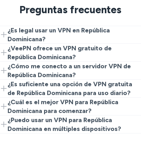
Preguntas frecuentes
¿Es legal usar un VPN en República
Dominicana?
Sí. Usar un VPN de República Dominicana para
¿VeePN ofrece un VPN gratuito de
privacidad y seguridad está generalmente permitido.
República Dominicana?
Solo sigue las leyes locales y úsalo de manera
Sí. Puedes comenzar con un VPN gratuito de
¿Cómo me conecto a un servidor VPN de
responsable.
República Dominicana usando la extensión del
República Dominicana?
navegador y actualizar más tarde si es necesario.
Descarga VeePN, conéctate a un servidor de
¿Es suficiente una opción de VPN gratuita
República Dominicana y navega con una dirección IP
de República Dominicana para uso diario?
local.
Una opción de VPN gratuita de República Dominicana
¿Cuál es el mejor VPN para República
funciona bien para la navegación básica y la privacidad.
Dominicana para comenzar?
Un uso más intensivo es mejor con las aplicaciones
La fuerte seguridad, una estricta política de No Logs y
¿Puedo usar un VPN para República
completas.
servidores estables son lo más importante. VeePN
Dominicana en múltiples dispositivos?
cubre estos elementos básicos para el uso en
Sí. Con una cuenta de VeePN, puedes asegurar hasta