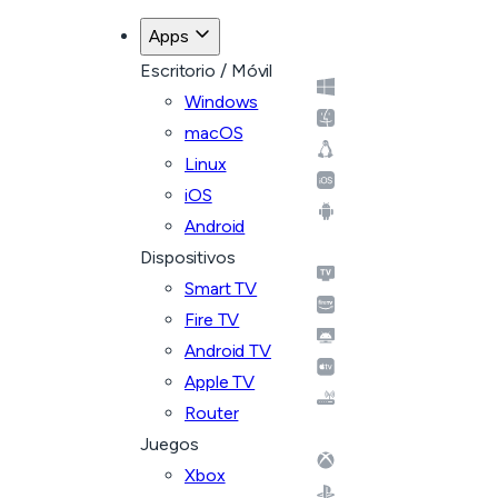
Apps
Escritorio / Móvil
Windows
macOS
Linux
iOS
Android
Dispositivos
Smart TV
Fire TV
Android TV
Apple TV
Router
Juegos
Xbox