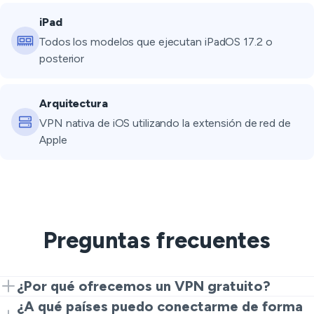
iPad
Todos los modelos que ejecutan iPadOS 17.2 o
posterior
Arquitectura
VPN nativa de iOS utilizando la extensión de red de
Apple
Preguntas frecuentes
¿Por qué ofrecemos un VPN gratuito?
Creemos que la privacidad en línea es un derecho
¿A qué países puedo conectarme de forma