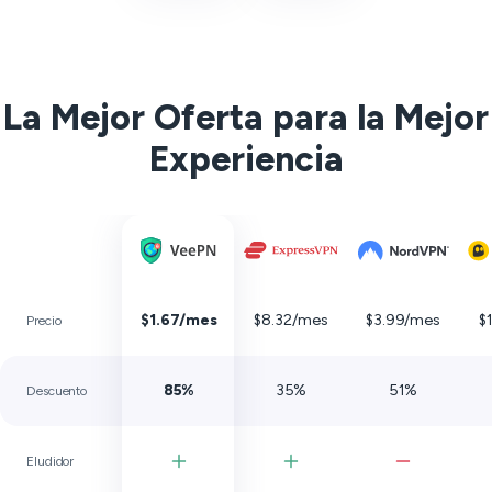
La Mejor Oferta para la Mejor
Experiencia
$1.67/mes
$8.32/mes
$3.99/mes
$
Precio
85%
35%
51%
Descuento
Eludidor