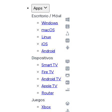
Apps
Escritorio / Móvil
Windows
macOS
Linux
iOS
Android
Dispositivos
Smart TV
Fire TV
Android TV
Apple TV
Router
Juegos
Xbox