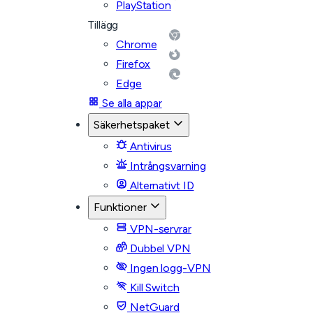
PlayStation
Tillägg
Chrome
Firefox
Edge
Se alla appar
Säkerhetspaket
Antivirus
Intrångsvarning
Alternativt ID
Funktioner
VPN-servrar
Dubbel VPN
Ingen logg-VPN
Kill Switch
NetGuard