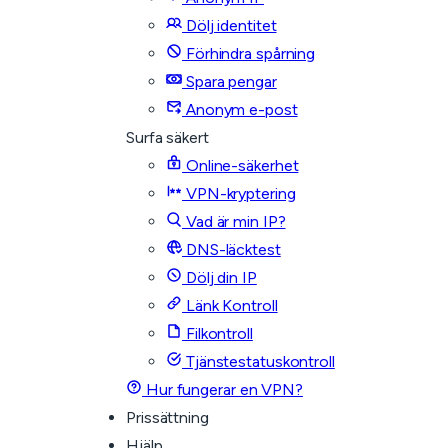
Dölj identitet
Förhindra spårning
Spara pengar
Anonym e-post
Surfa säkert
Online-säkerhet
VPN-kryptering
Vad är min IP?
DNS-läcktest
Dölj din IP
Länk Kontroll
Filkontroll
Tjänstestatuskontroll
Hur fungerar en VPN?
Prissättning
Hjälp