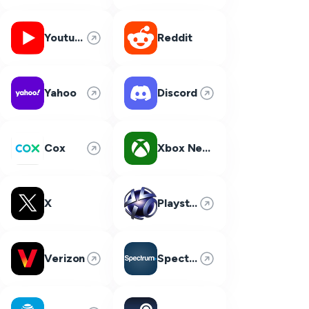
Youtube
Reddit
Yahoo
Discord
Cox
Xbox Network
X
Playstation Network
Verizon
Spectrum