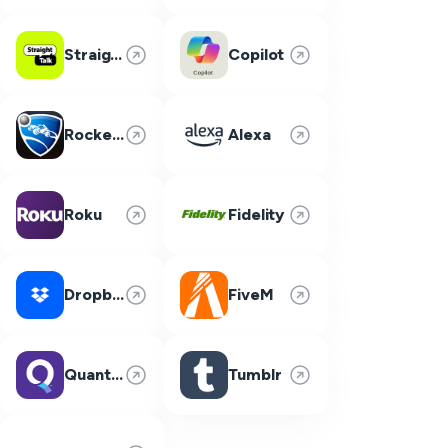
Straight Talk
Copilot
Rocket League
Alexa
Roku
Fidelity
Dropbox
FiveM
Quantum Fiber
Tumblr