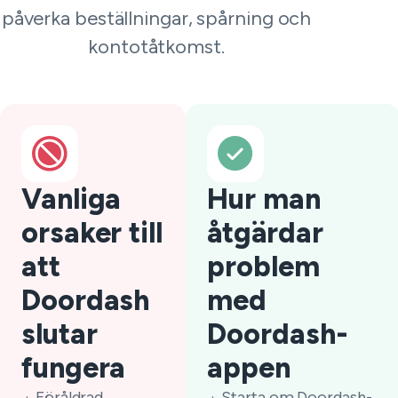
påverka beställningar, spårning och
kontotåtkomst.
Vanliga
Hur man
orsaker till
åtgärdar
att
problem
Doordash
med
slutar
Doordash-
fungera
appen
Föråldrad
Starta om Doordash-