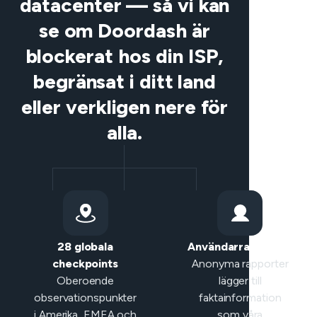
datacenter — så vi kan
se om Doordash är
blockerat hos din ISP,
begränsat i ditt land
eller verkligen nere för
alla.
28 globala
Användarrapporter
checkpoints
Anonyma rapporter
Oberoende
lägger till
observationspunkter
faktainformation
i Amerika, EMEA och
som våra