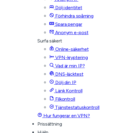
Dölj identitet
Förhindra spårning
Spara pengar
Anonym e-post
Surfa säkert
Online-säkerhet
VPN-kryptering
Vad är min IP?
DNS-läcktest
Dölj din IP
Länk Kontroll
Filkontroll
Tjänstestatuskontroll
Hur fungerar en VPN?
Prissättning
Hjälp