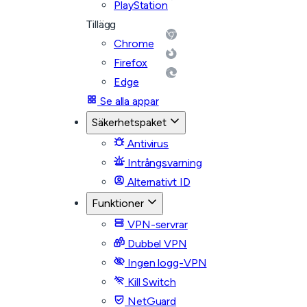
PlayStation
Tillägg
Chrome
Firefox
Edge
Se alla appar
Säkerhetspaket
Antivirus
Intrångsvarning
Alternativt ID
Funktioner
VPN-servrar
Dubbel VPN
Ingen logg-VPN
Kill Switch
NetGuard