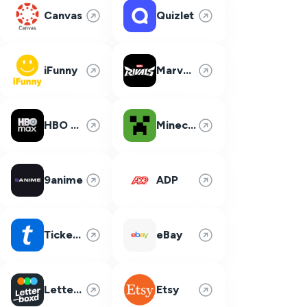
Canvas
Quizlet
iFunny
Marvel Rivals
HBO Max
Minecraft
9anime
ADP
Ticketmaster
eBay
Letterboxd
Etsy