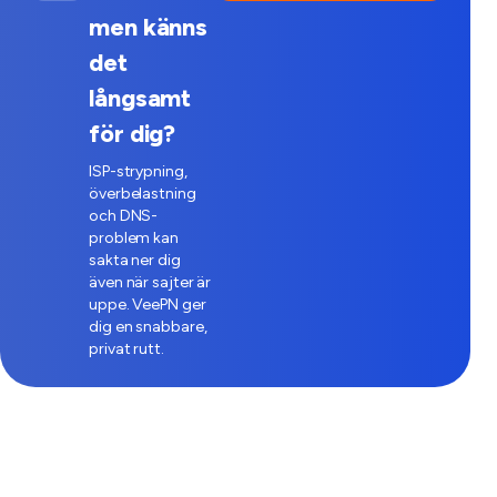
men känns
det
långsamt
för dig?
ISP-strypning,
överbelastning
och DNS-
problem kan
sakta ner dig
även när sajter är
uppe. VeePN ger
dig en snabbare,
privat rutt.