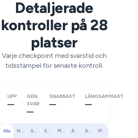
Detaljerade
kontroller på
28
platser
Varje checkpoint med svarstid och
tidsstämpel för senaste kontroll.
UPP
GEN.
SNABBAST
LÅNGSAMMAST
—
SVAR
—
—
—
Alla
Nordamerika
Sydamerika
Europa
Mellanöstern
Afrika
Asien och Stillahavsomr
IPv6