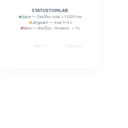
STATUSTOMLAR:
Uppe — 2xx/3xx-svar < 1 000 ms
Långsam — svar 1–3 s
Nere — 4xx/5xx · timeout · > 3 s
Plats
Status
Svar