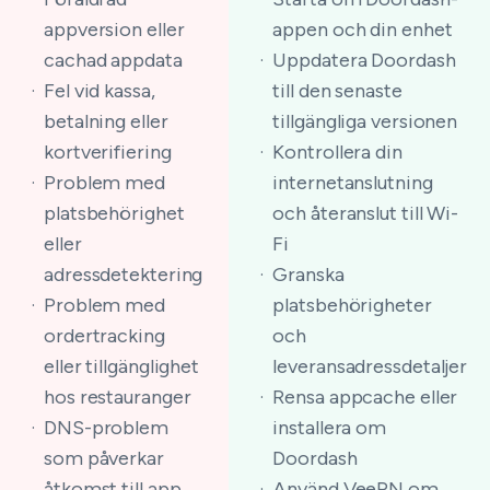
appversion eller
appen och din enhet
cachad appdata
Uppdatera Doordash
Fel vid kassa,
till den senaste
betalning eller
tillgängliga versionen
kortverifiering
Kontrollera din
Problem med
internetanslutning
platsbehörighet
och återanslut till Wi-
eller
Fi
adressdetektering
Granska
Problem med
platsbehörigheter
ordertracking
och
eller tillgänglighet
leveransadressdetaljer
hos restauranger
Rensa appcache eller
DNS-problem
installera om
som påverkar
Doordash
åtkomst till app
Använd VeePN om