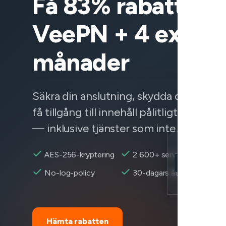
Få 83% rabatt på
VeePN + 4 extra
månader
Säkra din anslutning, skydda dina data
få tillgång till innehåll pålitligt var som 
— inklusive tjänster som inte fungerar.
Location
AES-256-kryptering
2 600+ servrar
Doordash nåb
No-log-policy
30-dagars återbetalning
Encryption
Hämta rabatten