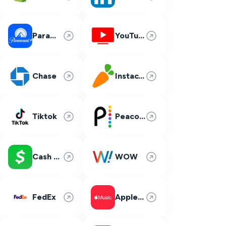
Paramount Plus
YouTube TV
Chase
Instacart
Tiktok
Peacock
Cash App
WOW
FedEx
Apple Music