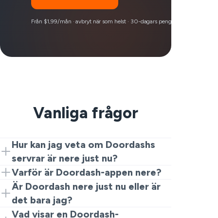
Från $1,99/mån · avbryt när som helst · 30-dagars pengarna-tillbaka-garan
Vanliga frågor
Hur kan jag veta om Doordashs
servrar är nere just nu?
Det enklaste sättet att kontrollera är att
Varför är Doordash-appen nere?
titta på live användarrapporter på den här
När användare söker för att ta reda på
Är Doordash nere just nu eller är
sidan från VeePN. Det visar om
om deras Doordash-app är nere beror
det bara jag?
Doordash är nere idag
det ofta på ett tillfälligt avbrott på
Om Doordash-nedgångsrapporterna
Vad visar en Doordash-