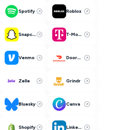
Spotify
Roblox
Snapchat
T-Mobile
Venmo
DoorDash
Zelle
Grindr
Bluesky
Canva
Shopify
LinkedIn