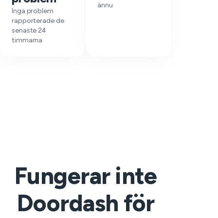
ännu
Inga problem
rapporterade de
senaste 24
timmarna
Fungerar inte
Doordash för