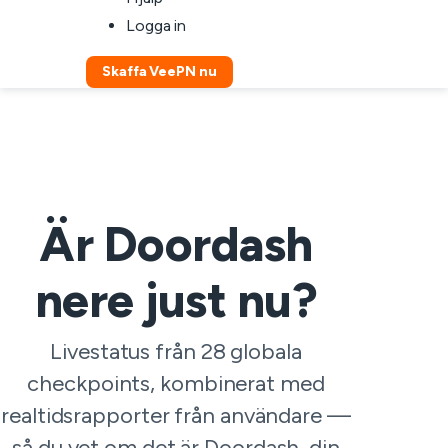
Logga in
Skaffa VeePN nu
Är Doordash
nere just nu?
Livestatus från 28 globala
checkpoints, kombinerat med
realtidsrapporter från användare —
så du vet om det är Doordash, din