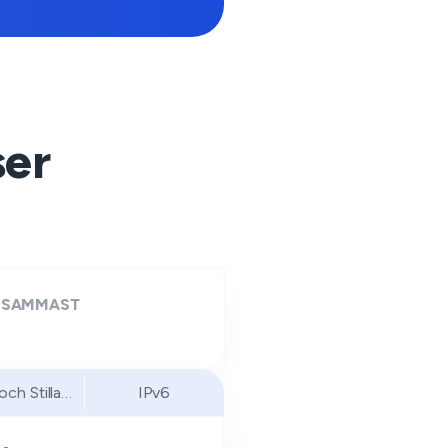
ser
GSAMMAST
och Stillahavsområdet
IPv6