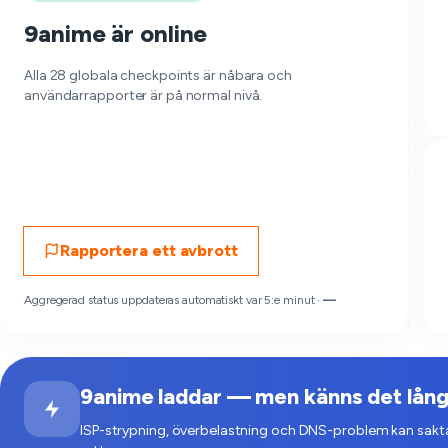
9anime är online
Alla 28 globala checkpoints är nåbara och
användarrapporter är på normal nivå.
Rapportera ett avbrott
Aggregerad status uppdateras automatiskt var 5:e minut ·
—
9anime laddar — men känns det lång
ISP-strypning, överbelastning och DNS-problem kan sakta 