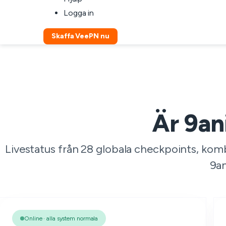
Logga in
Skaffa VeePN nu
Är 9an
Livestatus från 28 globala checkpoints, kom
9an
Online · alla system normala