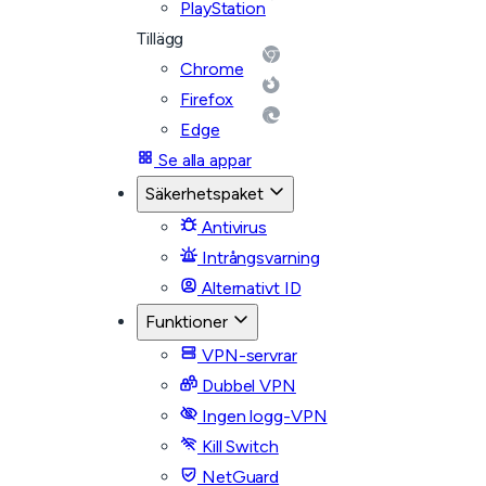
PlayStation
Tillägg
Chrome
Firefox
Edge
Se alla appar
Säkerhetspaket
Antivirus
Intrångsvarning
Alternativt ID
Funktioner
VPN-servrar
Dubbel VPN
Ingen logg-VPN
Kill Switch
NetGuard