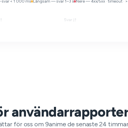
-svar < 1 000 ms
Långsam — svar 1–3 s
Nere — 4xx/5xx · timeout · >
Svar
för användarrapporte
rättar för oss om 9anime de senaste 24 timmar