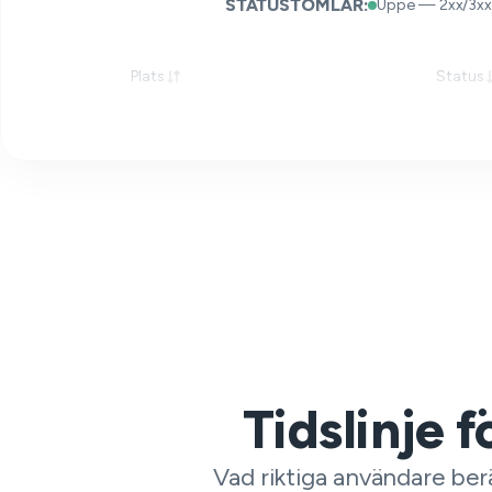
STATUSTOMLAR:
Uppe — 2xx/3xx
Plats
Status
Tidslinje 
Vad riktiga användare be