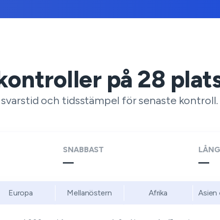
kontroller på
28
plat
varstid och tidsstämpel för senaste kontroll.
SNABBAST
LÅN
—
—
Europa
Mellanöstern
Afrika
Asien 