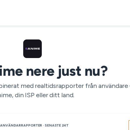
ime nere just nu?
binerat med realtidsrapporter från användare
ime, din ISP eller ditt land.
ANVÄNDARRAPPORTER · SENASTE 24T