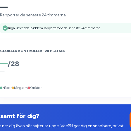
—
Rapporter de senaste 24 timmarna
Inga utbredda problem rapporterade de senaste 24 timmarna
GLOBALA KONTROLLER ·
28
PLATSER
—
/
28
—
Nåbar
Långsam
Onåbar
samt för dig?
ner dig även när sajter är uppe. VeePN ger dig en snabbare, privat