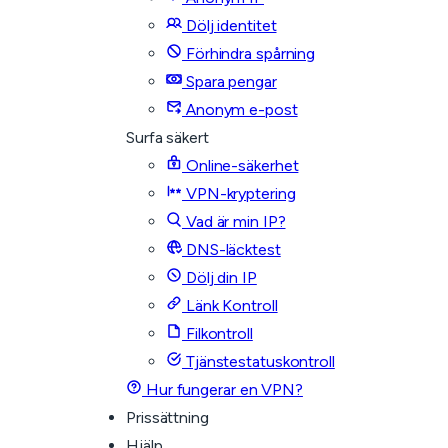
Dölj identitet
Förhindra spårning
Spara pengar
Anonym e-post
Surfa säkert
Online-säkerhet
VPN-kryptering
Vad är min IP?
DNS-läcktest
Dölj din IP
Länk Kontroll
Filkontroll
Tjänstestatuskontroll
Hur fungerar en VPN?
Prissättning
Hjälp