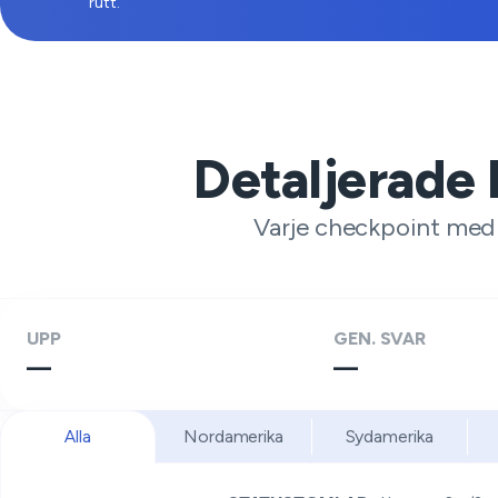
rutt.
Detaljerade 
Varje checkpoint med s
UPP
GEN. SVAR
—
—
Alla
Nordamerika
Sydamerika