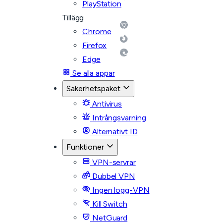
PlayStation
Tillägg
Chrome
Firefox
Edge
Se alla appar
Säkerhetspaket
Antivirus
Intrångsvarning
Alternativt ID
Funktioner
VPN-servrar
Dubbel VPN
Ingen logg-VPN
Kill Switch
NetGuard