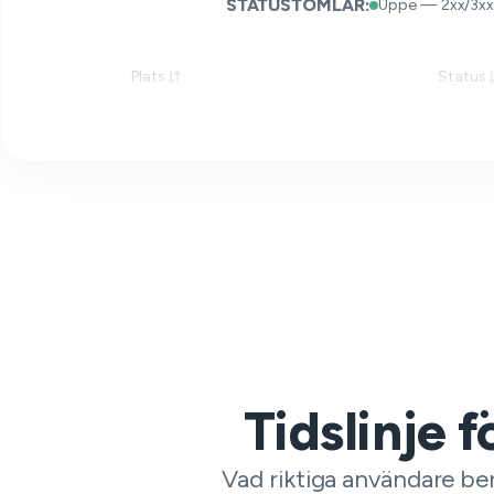
STATUSTOMLAR:
Uppe — 2xx/3xx
Plats
Status
Tidslinje 
Vad riktiga användare b