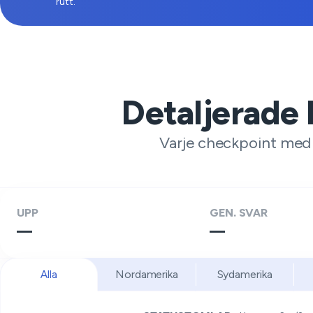
rutt.
Detaljerade 
Varje checkpoint med s
UPP
GEN. SVAR
—
—
Alla
Nordamerika
Sydamerika