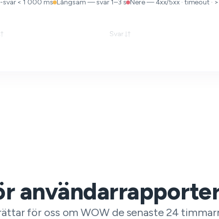
-svar < 1 000 ms
Långsam — svar 1–3 s
Nere — 4xx/5xx · timeout · >
Svar
för användarrapporte
erättar för oss om WOW de senaste 24 timmar