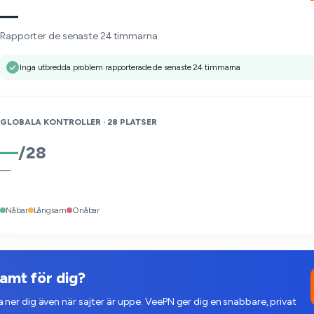
—
Rapporter de senaste 24 timmarna
Inga utbredda problem rapporterade de senaste 24 timmarna
GLOBALA KONTROLLER ·
28
PLATSER
—
/
28
—
Nåbar
Långsam
Onåbar
mt för dig?
ner dig även när sajter är uppe. VeePN ger dig en snabbare, privat