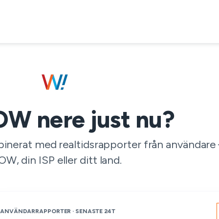
W nere just nu?
binerat med realtidsrapporter från användare
W, din ISP eller ditt land.
ANVÄNDARRAPPORTER · SENASTE 24T