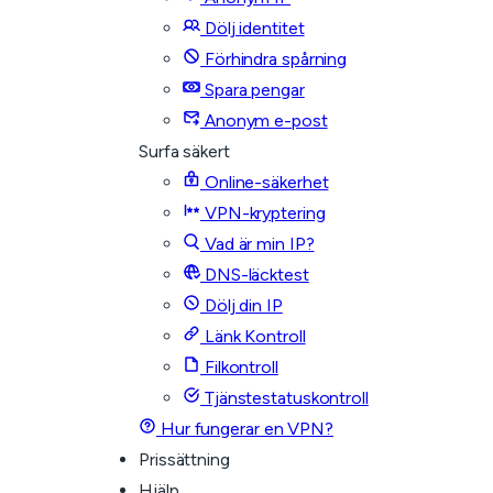
Dölj identitet
Förhindra spårning
Spara pengar
Anonym e-post
Surfa säkert
Online-säkerhet
VPN-kryptering
Vad är min IP?
DNS-läcktest
Dölj din IP
Länk Kontroll
Filkontroll
Tjänstestatuskontroll
Hur fungerar en VPN?
Prissättning
Hjälp