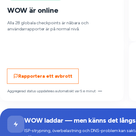
WOW är online
Alla 28 globala checkpoints är nåbara och
användarrapporter är på normal nivå.
Rapportera ett avbrott
Aggregerad status uppdateras automatiskt var 5:e minut ·
—
WOW laddar — men känns det långsa
ISP-strypning, överbelastning och DNS-problem kan sakta 