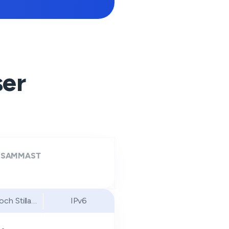
ser
GSAMMAST
och Stillahavsområdet
IPv6