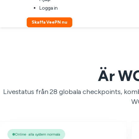
Logga in
Skaffa VeePN nu
Är WO
Livestatus från 28 globala checkpoints, kom
WO
Online · alla system normala