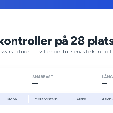
kontroller på
28
plat
varstid och tidsstämpel för senaste kontroll.
SNABBAST
LÅN
—
—
Europa
Mellanöstern
Afrika
Asien 