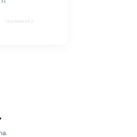
 3 s
Uppdaterad
r
na.