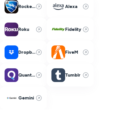
Rocket League
Alexa
Roku
Fidelity
Dropbox
FiveM
Quantum Fiber
Tumblr
Gemini