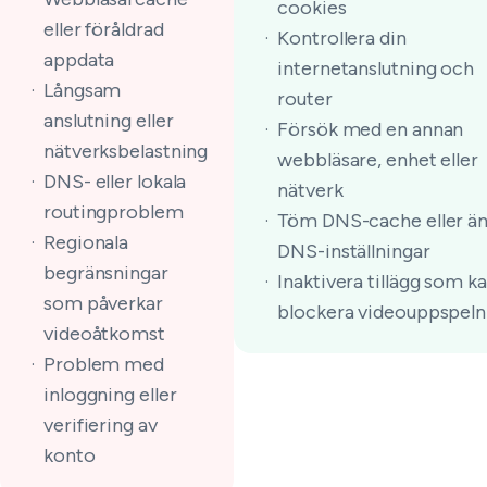
cookies
eller föråldrad
Kontrollera din
appdata
internetanslutning och
Långsam
router
anslutning eller
Försök med en annan
nätverksbelastning
webbläsare, enhet eller
DNS- eller lokala
nätverk
routingproblem
Töm DNS-cache eller ä
Regionala
DNS-inställningar
begränsningar
Inaktivera tillägg som k
som påverkar
blockera videouppspeln
videoåtkomst
Problem med
inloggning eller
verifiering av
konto