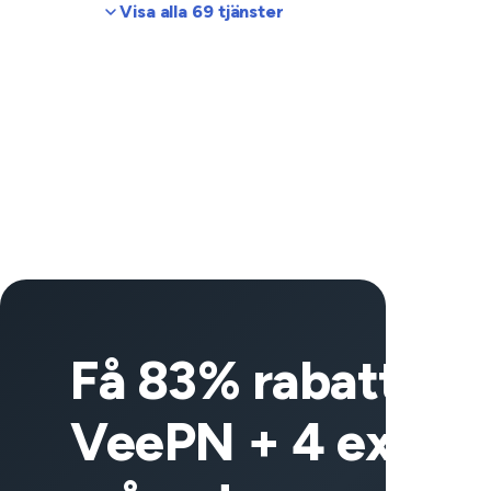
Visa alla 69 tjänster
Få 83% rabatt på
VeePN + 4 extra