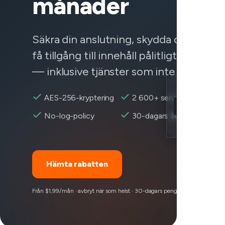
månader
Säkra din anslutning, skydda dina data
få tillgång till innehåll pålitligt var som 
— inklusive tjänster som inte fungerar.
Location
AES-256-kryptering
2 600+ servrar
YouTube nåba
No-log-policy
30-dagars återbetalning
Encryption
Hämta rabatten
Från $1,99/mån · avbryt när som helst · 30-dagars pengarna-tillbaka-garan