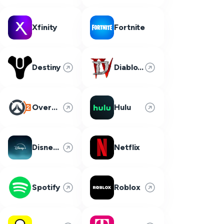
Xfinity
Fortnite
Destiny
Diablo 4
Overwatch 2
Hulu
Disney Plus
Netflix
Spotify
Roblox