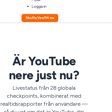
Logga in
Skaffa VeePN nu
Är YouTube
nere just nu?
Livestatus från 28 globala
checkpoints, kombinerat med
realtidsrapporter från användare —
så du vet om det är YouTube, din