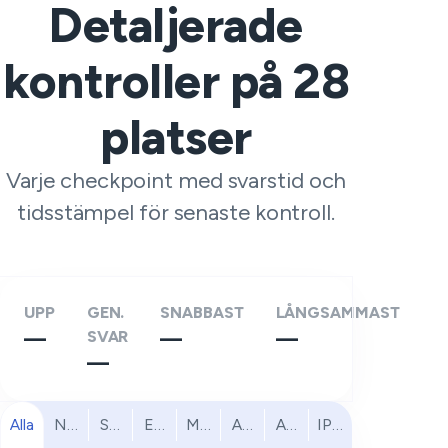
Detaljerade
kontroller på
28
platser
Varje checkpoint med svarstid och
tidsstämpel för senaste kontroll.
UPP
GEN.
SNABBAST
LÅNGSAMMAST
—
SVAR
—
—
—
Alla
Nordamerika
Sydamerika
Europa
Mellanöstern
Afrika
Asien och Stillahavsomr
IPv6