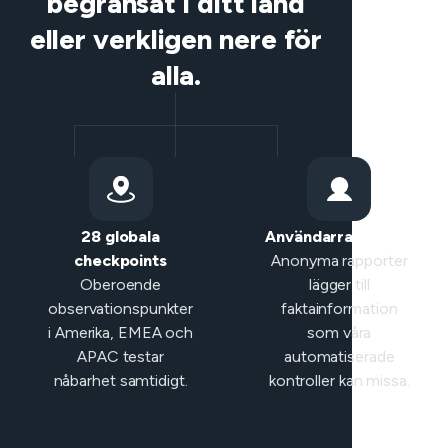
begränsat i ditt land
eller verkligen nere för
alla.
28 globala
Användarrapporter
checkpoints
Anonyma rapporter
Oberoende
lägger till
observationspunkter
faktainformation
i Amerika, EMEA och
som våra
APAC testar
automatiserade
nåbarhet samtidigt.
kontroller kan missa.