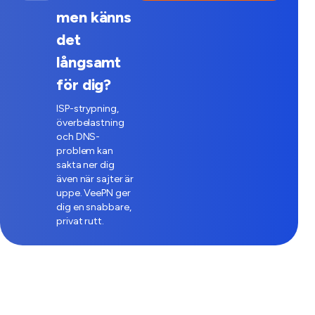
men känns
det
långsamt
för dig?
ISP-strypning,
överbelastning
och DNS-
problem kan
sakta ner dig
även när sajter är
uppe. VeePN ger
dig en snabbare,
privat rutt.