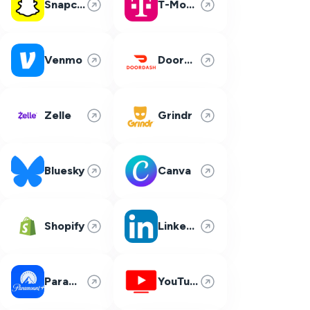
Snapchat
T-Mobile
Venmo
DoorDash
Zelle
Grindr
Bluesky
Canva
Shopify
LinkedIn
Paramount Plus
YouTube TV