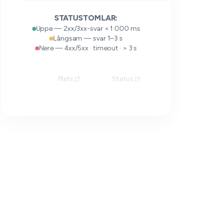
STATUSTOMLAR:
Uppe — 2xx/3xx-svar < 1 000 ms
Långsam — svar 1–3 s
Nere — 4xx/5xx · timeout · > 3 s
Plats
Status
Svar