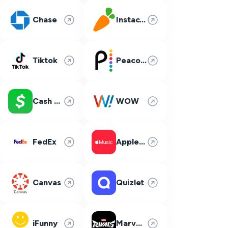
Chase
Instacart
Tiktok
Peacock
Cash App
WOW
FedEx
Apple Music
Canvas
Quizlet
iFunny
Marvel Rivals