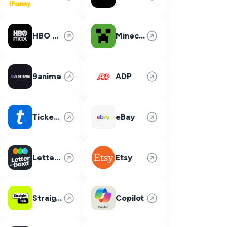
HBO Max
Minecraft
9anime
ADP
Ticketmaster
eBay
Letterboxd
Etsy
Straight Talk
Copilot