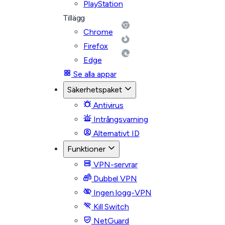
PlayStation
Tillägg
Chrome
Firefox
Edge
Se alla appar
Säkerhetspaket
Antivirus
Intrångsvarning
Alternativt ID
Funktioner
VPN-servrar
Dubbel VPN
Ingen logg-VPN
Kill Switch
NetGuard