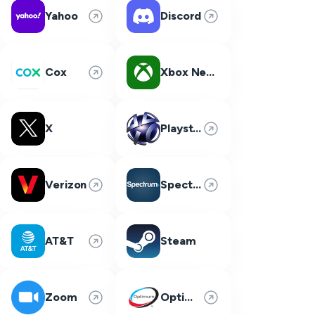
Yahoo
Discord
Cox
Xbox Network
X
Playstation Network
Verizon
Spectrum
AT&T
Steam
Zoom
Optimum