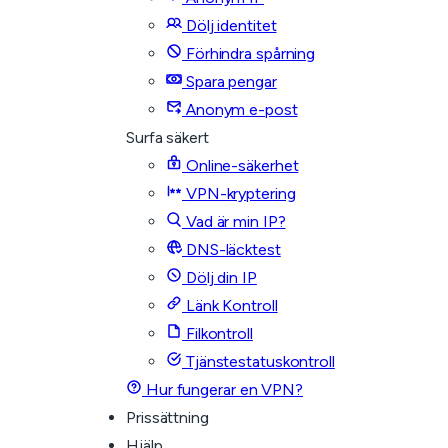
Dölj identitet
Förhindra spårning
Spara pengar
Anonym e-post
Surfa säkert
Online-säkerhet
VPN-kryptering
Vad är min IP?
DNS-läcktest
Dölj din IP
Länk Kontroll
Filkontroll
Tjänstestatuskontroll
Hur fungerar en VPN?
Prissättning
Hjälp