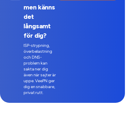
men känns
det
långsamt
för dig?
ISP-strypning,
överbelastning
och DNS-
problem kan
sakta ner dig
även när sajter är
uppe. VeePN ger
dig en snabbare,
privat rutt.