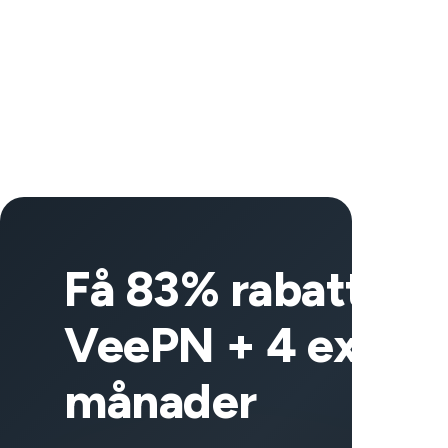
Få 83% rabatt på
VeePN + 4 extra
månader