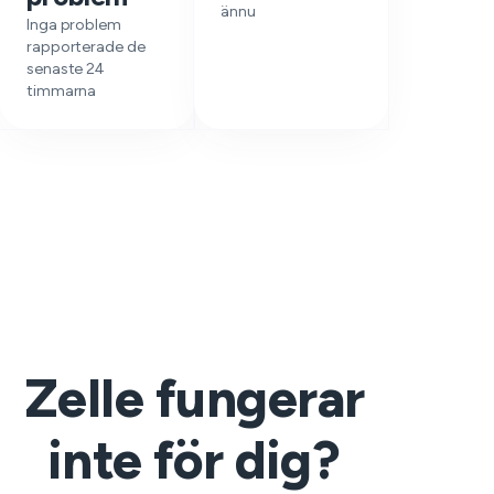
ännu
Inga problem
rapporterade de
senaste 24
timmarna
Zelle fungerar
inte för dig?