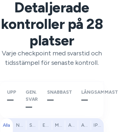
Detaljerade
kontroller på
28
platser
Varje checkpoint med svarstid och
tidsstämpel för senaste kontroll.
UPP
GEN.
SNABBAST
LÅNGSAMMAST
—
SVAR
—
—
—
Alla
Nordamerika
Sydamerika
Europa
Mellanöstern
Afrika
Asien och Stillahavsomr
IPv6