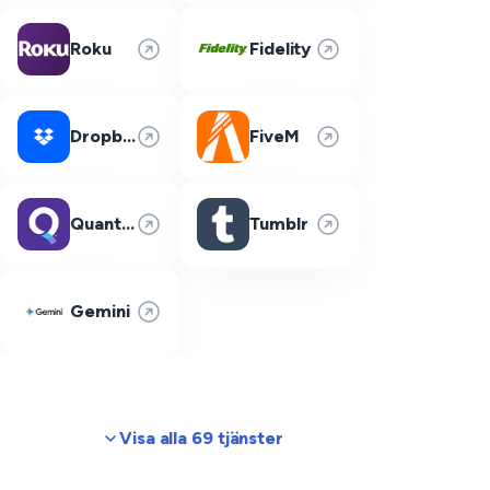
Roku
Fidelity
Dropbox
FiveM
Quantum Fiber
Tumblr
Gemini
Visa alla 69 tjänster