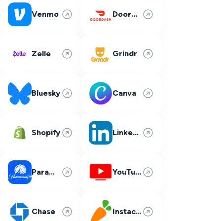
Venmo
DoorDash
Zelle
Grindr
Bluesky
Canva
Shopify
LinkedIn
Paramount Plus
YouTube TV
Chase
Instacart