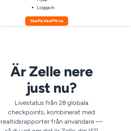
Logga in
Skaffa VeePN nu
Är Zelle nere
just nu?
Livestatus från 28 globala
checkpoints, kombinerat med
realtidsrapporter från användare —
så du vet om det är Zelle, din ISP