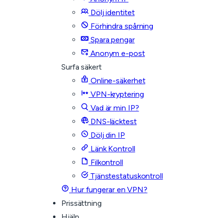
Dölj identitet
Förhindra spårning
Spara pengar
Anonym e-post
Surfa säkert
Online-säkerhet
VPN-kryptering
Vad är min IP?
DNS-läcktest
Dölj din IP
Länk Kontroll
Filkontroll
Tjänstestatuskontroll
Hur fungerar en VPN?
Prissättning
Hjälp