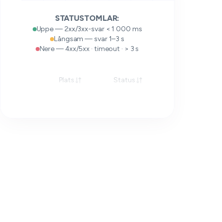
STATUSTOMLAR:
Uppe — 2xx/3xx-svar < 1 000 ms
Långsam — svar 1–3 s
Nere — 4xx/5xx · timeout · > 3 s
Plats
Status
Svar