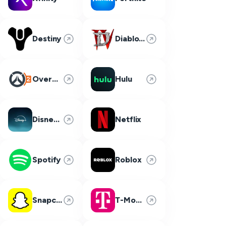
Destiny
Diablo 4
Overwatch 2
Hulu
Disney Plus
Netflix
Spotify
Roblox
Snapchat
T-Mobile