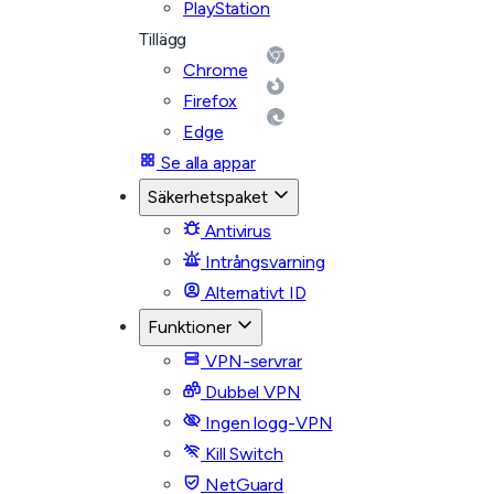
PlayStation
Tillägg
Chrome
Firefox
Edge
Se alla appar
Säkerhetspaket
Antivirus
Intrångsvarning
Alternativt ID
Funktioner
VPN-servrar
Dubbel VPN
Ingen logg-VPN
Kill Switch
NetGuard