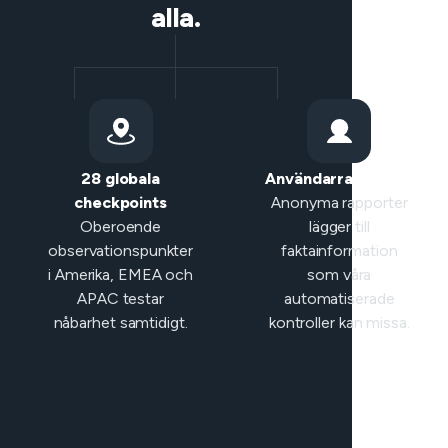
alla.
28 globala
Användarrapporter
checkpoints
Anonyma rapporter
Oberoende
lägger till
observationspunkter
faktainformation
i Amerika, EMEA och
som våra
APAC testar
automatiserade
nåbarhet samtidigt.
kontroller kan missa.