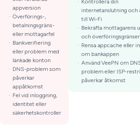
Kontrollera din
appversion
internetanslutning och 
Överförings-,
till Wi-Fi
betalningsgräns-
Bekräfta mottagarens u
eller mottagarfel
och överföringsgränser
Bankverifiering
Rensa appcache eller in
eller problem med
om bankappen
länkade konton
Använd VeePN om DN
DNS-problem som
problem eller ISP-restr
påverkar
påverkar åtkomst
appåtkomst
Fel vid inloggning,
identitet eller
säkerhetskontroller