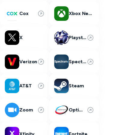
Cox
Xbox Network
X
Playstation Network
Verizon
Spectrum
AT&T
Steam
Zoom
Optimum
Xfinity
Fortnite