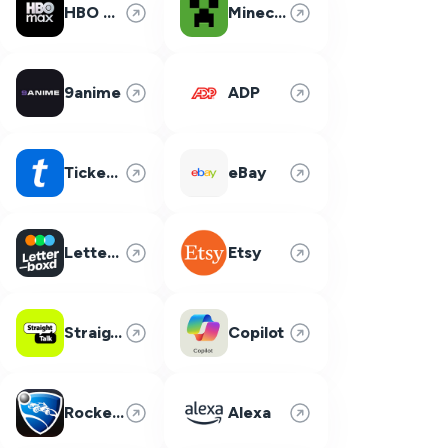
HBO Max
Minecraft
9anime
ADP
Ticketmaster
eBay
Letterboxd
Etsy
Straight Talk
Copilot
Rocket League
Alexa