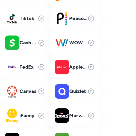
Tiktok
Peacock
Cash App
WOW
FedEx
Apple Music
Canvas
Quizlet
iFunny
Marvel Rivals