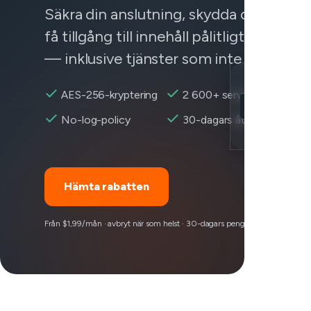
Säkra din anslutning, skydda dina data
få tillgång till innehåll pålitligt var som 
— inklusive tjänster som inte fungerar.
Location
AES-256-kryptering
2 600+ servrar
Zelle nåbar
No-log-policy
30-dagars återbetalning
Encryption
Hämta rabatten
Från $1,99/mån · avbryt när som helst · 30-dagars pengarna-tillbaka-garan