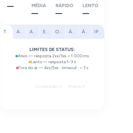
—
MÉDIA
RÁPIDO
LENTO
—
—
—
Todas
América do Norte
América do Sul
Europa
Oriente Médio
África
Ásia-Pacífico
IPv6
LIMITES DE STATUS:
Ativo — resposta 2xx/3xx < 1 000 ms
Lento — resposta 1–3 s
Fora do ar — 4xx/5xx · timeout · > 3 s
Localização
Status
Resposta