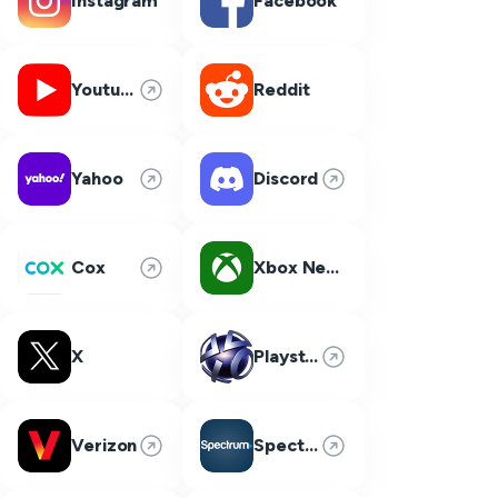
Instagram
Facebook
Youtube
Reddit
Yahoo
Discord
Cox
Xbox Network
X
Playstation Network
Verizon
Spectrum