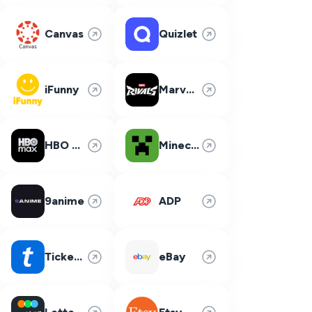
Canvas
Quizlet
iFunny
Marvel Rivals
HBO Max
Minecraft
9anime
ADP
Ticketmaster
eBay