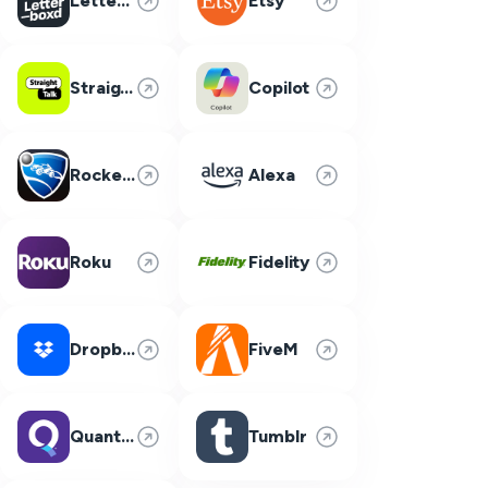
Letterboxd
Etsy
Straight Talk
Copilot
Rocket League
Alexa
Roku
Fidelity
Dropbox
FiveM
Quantum Fiber
Tumblr