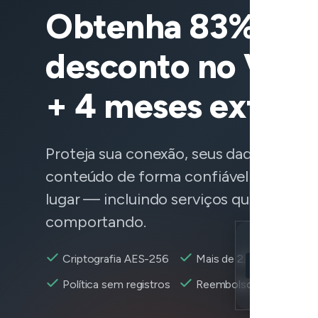
Obtenha 83% de
desconto no Vee
+ 4 meses extras
Proteja sua conexão, seus dados e aces
conteúdo de forma confiável de qualq
lugar — incluindo serviços que não est
comportando.
Location
Criptografia AES-256
Mais de 2.600+ servidor
Shopify acessí
Política sem registros
Reembolso em 30 dias
Encryption