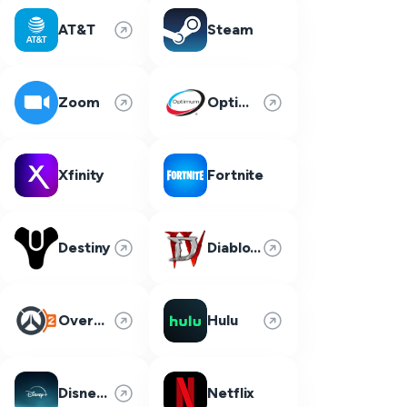
AT&T
Steam
Zoom
Optimum
Xfinity
Fortnite
Destiny
Diablo 4
Overwatch 2
Hulu
Disney Plus
Netflix