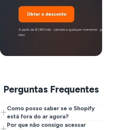
Obter o desconto
A partir de $1,99/mês · cancele a qualquer momento · garantia de reembo
dias
Perguntas Frequentes
Como posso saber se o Shopify
está fora do ar agora?
A maneira mais fácil de verificar se o
Por que não consigo acessar