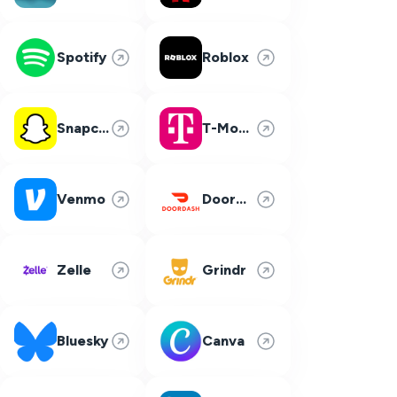
Spotify
Roblox
Snapchat
T-Mobile
Venmo
DoorDash
Zelle
Grindr
Bluesky
Canva