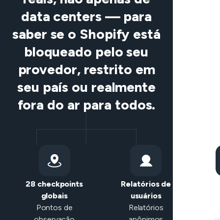
data centers — para
saber se o Shopify está
bloqueado pelo seu
provedor, restrito em
seu país ou realmente
fora do ar para todos.
28 checkpoints
Relatórios de
Cla
globais
usuários
in
Pontos de
Relatórios
observação
anônimos
r