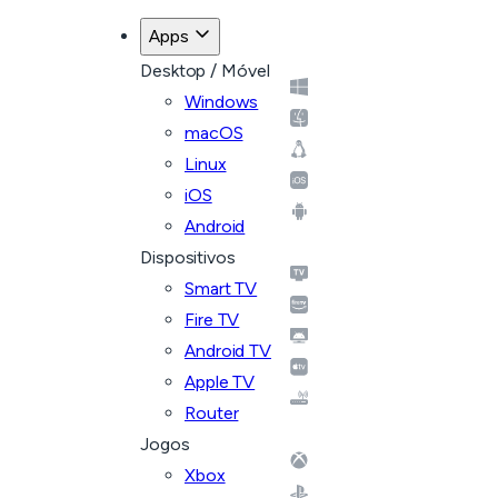
Apps
Desktop / Móvel
Windows
macOS
Linux
iOS
Android
Dispositivos
Smart TV
Fire TV
Android TV
Apple TV
Router
Jogos
Xbox