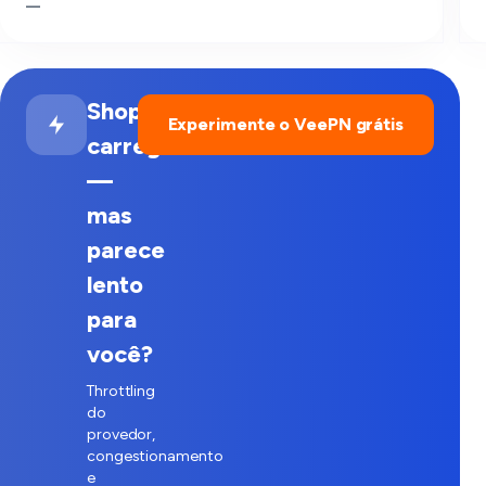
—
Shopify
Experimente o VeePN grátis
carrega
—
mas
parece
lento
para
você?
Throttling
do
provedor,
congestionamento
e