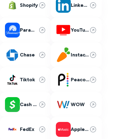
Shopify
LinkedIn
Paramount Plus
YouTube TV
Chase
Instacart
Tiktok
Peacock
Cash App
WOW
FedEx
Apple Music