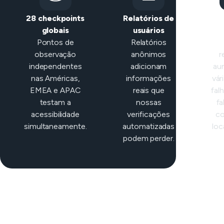
28 checkpoints
Relatórios de
Cla
globais
usuários
in
Pontos de
Relatórios
observação
anônimos
r
independentes
adicionam
au
nas Américas,
informações
vár
EMEA e APAC
reais que
fal
testam a
nossas
fa
acessibilidade
verificações
co
simultaneamente.
automatizadas
loc
podem perder.