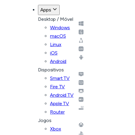
Apps
Desktop / Móvel
Windows
macOS
Linux
iOS
Android
Dispositivos
Smart TV
Fire TV
Android TV
Apple TV
Router
Jogos
Xbox