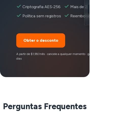
Location
Criptografia AES-256
Mais de 2.600+ servidor
T-Mobile acess
Política sem registros
Reembolso em 30 dias
Encryption
Obter o desconto
A partir de $1,99/mês · cancele a qualquer momento · garantia de reembo
dias
Perguntas Frequentes