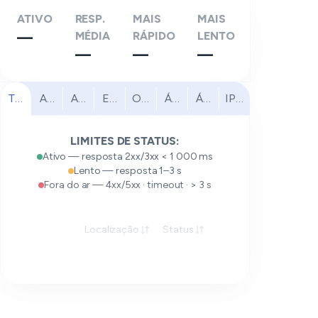
ATIVO
RESP.
MAIS
MAIS
—
MÉDIA
RÁPIDO
LENTO
—
—
—
Todas
América do Norte
América do Sul
Europa
Oriente Médio
África
Ásia-Pacífico
IPv6
LIMITES DE STATUS:
Ativo — resposta 2xx/3xx < 1 000 ms
Lento — resposta 1–3 s
Fora do ar — 4xx/5xx · timeout · > 3 s
Localização
Status
Resposta