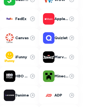
FedEx
Apple Music
Canvas
Quizlet
iFunny
Marvel Rivals
HBO Max
Minecraft
9anime
ADP