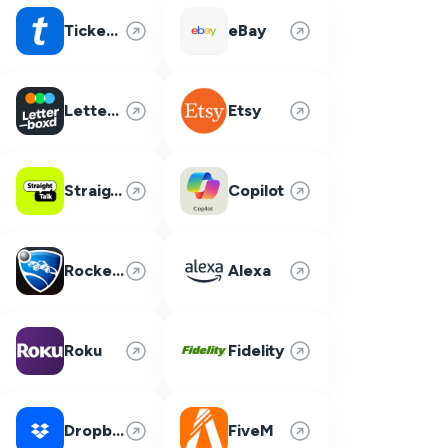
Ticketmaster
eBay
Letterboxd
Etsy
Straight Talk
Copilot
Rocket League
Alexa
Roku
Fidelity
Dropbox
FiveM