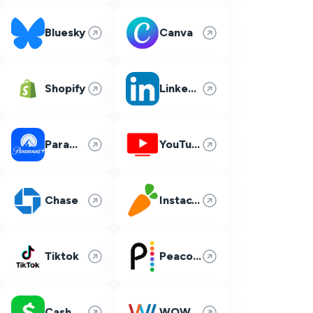
Bluesky
Canva
Shopify
LinkedIn
Paramount Plus
YouTube TV
Chase
Instacart
Tiktok
Peacock
Cash App
WOW