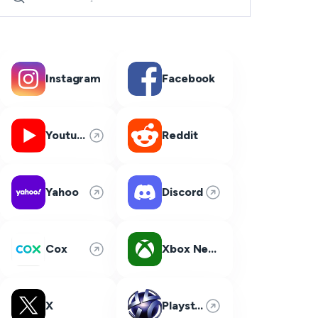
Instagram
Facebook
Youtube
Reddit
Yahoo
Discord
Cox
Xbox Network
X
Playstation Network