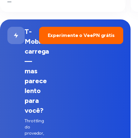
—
T-
Experimente o VeePN grátis
Mobile
carrega
—
mas
parece
lento
para
você?
Throttling
do
provedor,