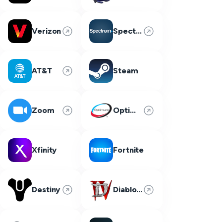
Verizon
Spectrum
AT&T
Steam
Zoom
Optimum
Xfinity
Fortnite
Destiny
Diablo 4