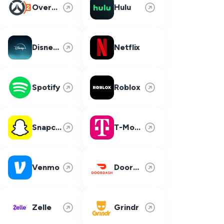
Overwatch 2
Hulu
Disney Plus
Netflix
Spotify
Roblox
Snapchat
T-Mobile
Venmo
DoorDash
Zelle
Grindr