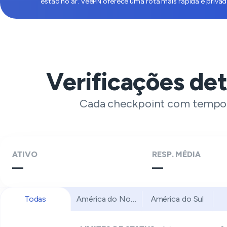
estão no ar. VeePN oferece uma rota mais rápida e privad
Verificações de
Cada checkpoint com tempo de
ATIVO
RESP. MÉDIA
—
—
Todas
América do Norte
América do Sul