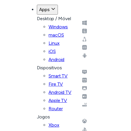
Apps
Desktop / Móvel
Windows
macOS
Linux
iOS
Android
Dispositivos
Smart TV
Fire TV
Android TV
Apple TV
Router
Jogos
Xbox