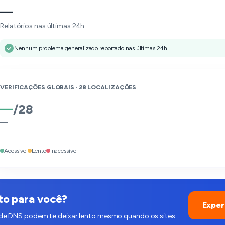
—
Relatórios nas últimas 24h
Nenhum problema generalizado reportado nas últimas 24h
VERIFICAÇÕES GLOBAIS ·
28
LOCALIZAÇÕES
—
/
28
—
Acessível
Lento
Inacessível
to para você?
Exper
 de DNS podem te deixar lento mesmo quando os sites