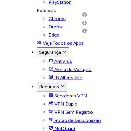
PlayStation
Extensão
Chrome
Firefox
Edge
Veja Todos os Apps
Segurança
Antivírus
Alerta de Violação
ID Alternativo
Recursos
Servidores VPN
VPN Duplo
VPN Sem Registro
Botão de Desconexão
NetGuard