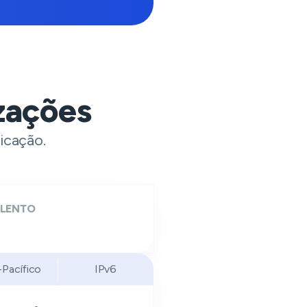
zações
icação.
 LENTO
-Pacífico
IPv6