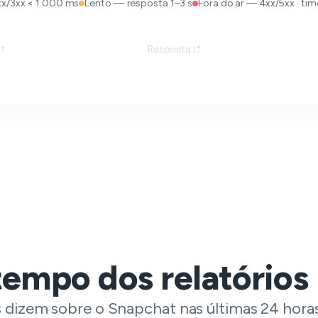
xx/3xx < 1 000 ms
Lento — resposta 1–3 s
Fora do ar — 4xx/5xx · time
Resposta
tempo dos relatórios
s dizem sobre o Snapchat nas últimas 24 horas