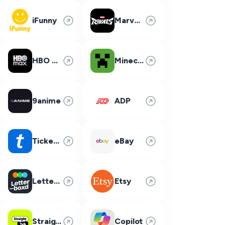
iFunny
Marvel Rivals
HBO Max
Minecraft
9anime
ADP
Ticketmaster
eBay
Letterboxd
Etsy
Straight Talk
Copilot