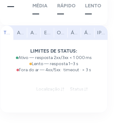
—
MÉDIA
RÁPIDO
LENTO
—
—
—
Todas
América do Norte
América do Sul
Europa
Oriente Médio
África
Ásia-Pacífico
IPv6
LIMITES DE STATUS:
Ativo — resposta 2xx/3xx < 1 000 ms
Lento — resposta 1–3 s
Fora do ar — 4xx/5xx · timeout · > 3 s
Localização
Status
Resposta