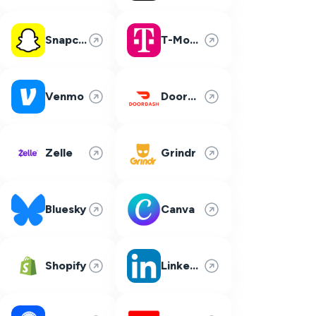
Snapchat
T-Mobile
Venmo
DoorDash
Zelle
Grindr
Bluesky
Canva
Shopify
LinkedIn