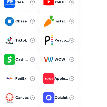
Paramount Plus
YouTube TV
Chase
Instacart
Tiktok
Peacock
Cash App
WOW
FedEx
Apple Music
Canvas
Quizlet