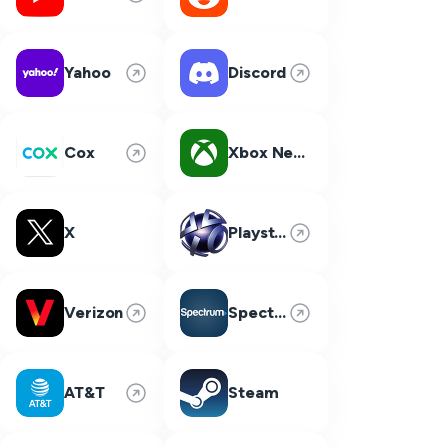
Yahoo
Discord
Cox
Xbox Network
X
Playstation Network
Verizon
Spectrum
AT&T
Steam