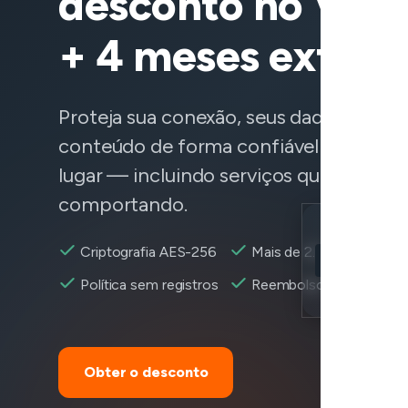
desconto no Vee
+ 4 meses extras
Proteja sua conexão, seus dados e aces
conteúdo de forma confiável de qualq
lugar — incluindo serviços que não est
comportando.
Location
Criptografia AES-256
Mais de 2.600+ servidor
iFunny acessív
Política sem registros
Reembolso em 30 dias
Encryption
Obter o desconto