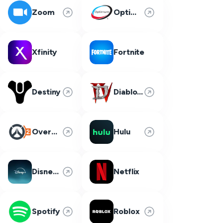
Zoom
Optimum
Xfinity
Fortnite
Destiny
Diablo 4
Overwatch 2
Hulu
Disney Plus
Netflix
Spotify
Roblox