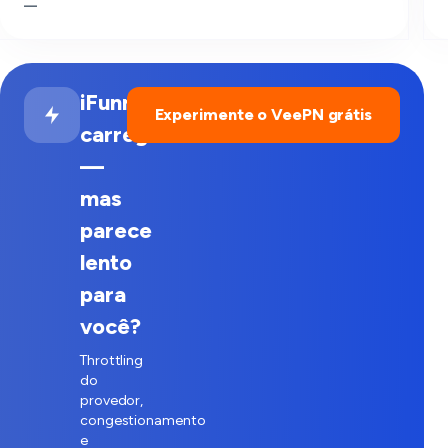
—
iFunny
Experimente o VeePN grátis
carrega
—
mas
parece
lento
para
você?
Throttling
do
provedor,
congestionamento
e