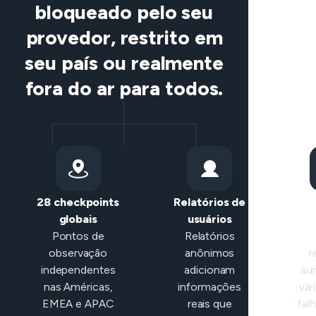
bloqueado pelo seu
provedor, restrito em
seu país ou realmente
fora do ar para todos.
28 checkpoints
Relatórios de
Cla
globais
usuários
in
Pontos de
Relatórios
observação
anônimos
r
independentes
adicionam
au
nas Américas,
informações
vár
EMEA e APAC
reais que
fal