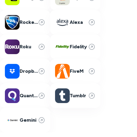
Rocket League
Alexa
Roku
Fidelity
Dropbox
FiveM
Quantum Fiber
Tumblr
Gemini