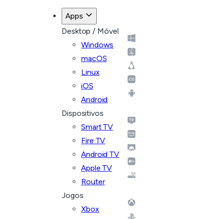
Apps
Desktop / Móvel
Windows
macOS
Linux
iOS
Android
Dispositivos
Smart TV
Fire TV
Android TV
Apple TV
Router
Jogos
Xbox