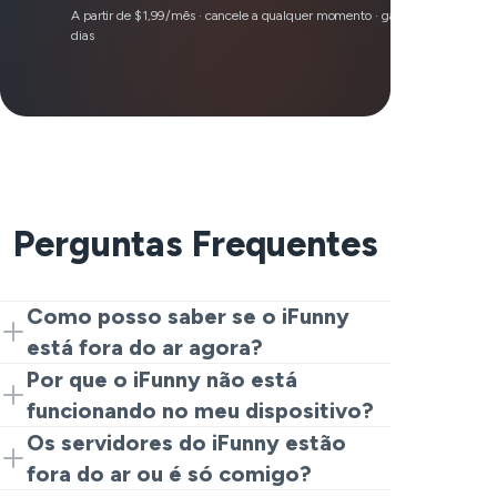
A partir de $1,99/mês · cancele a qualquer momento · garantia de reembo
dias
Perguntas Frequentes
Como posso saber se o iFunny
está fora do ar agora?
Se você está atualizando e perguntando
Por que o iFunny não está
se o iFunny está fora do ar agora,
funcionando no meu dispositivo?
comece com uma página de relatório ao
Quando a pergunta é por que o iFunny
Os servidores do iFunny estão
vivo que mostra reclamações recentes
não está funcionando, pense em três
fora do ar ou é só comigo?
de usuários. Um pico real geralmente
categorias: problemas no aplicativo,