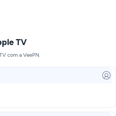
pple TV
e TV com a VeePN.