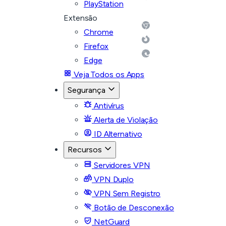
PlayStation
Extensão
Chrome
Firefox
Edge
Veja Todos os Apps
Segurança
Antivírus
Alerta de Violação
ID Alternativo
Recursos
Servidores VPN
VPN Duplo
VPN Sem Registro
Botão de Desconexão
NetGuard