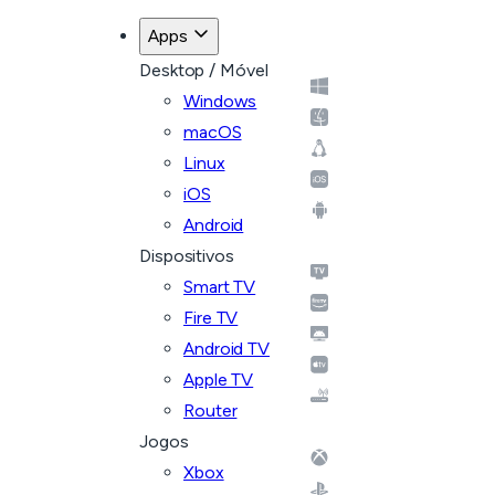
Apps
Desktop / Móvel
Windows
macOS
Linux
iOS
Android
Dispositivos
Smart TV
Fire TV
Android TV
Apple TV
Router
Jogos
Xbox