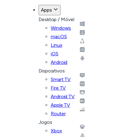
Apps
Desktop / Móvel
Windows
macOS
Linux
iOS
Android
Dispositivos
Smart TV
Fire TV
Android TV
Apple TV
Router
Jogos
Xbox