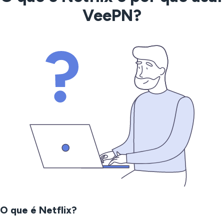
VeePN?
O que é Netflix?