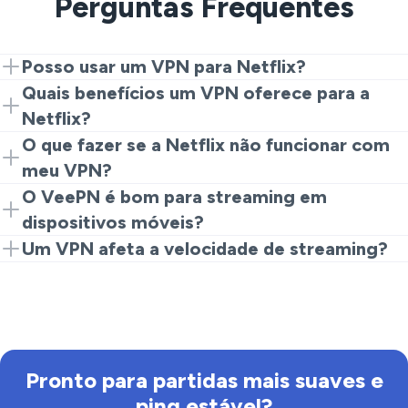
Perguntas Frequentes
Posso usar um VPN para Netflix?
Sim, conectar o VeePN a um servidor adequado
Quais benefícios um VPN oferece para a
permite que você acesse as extensas bibliotecas da
Netflix?
Netflix de qualquer lugar.
Um VPN garante sua conexão, oculta seu IP e ajuda a
O que fazer se a Netflix não funcionar com
contornar restrições geográficas sobre o conteúdo.
meu VPN?
Tente mudar de servidores, limpar seu cache ou
O VeePN é bom para streaming em
ajustar o protocolo VPN se encontrar problemas.
dispositivos móveis?
Com certeza! O VeePN pode ser instalado em
Um VPN afeta a velocidade de streaming?
dispositivos iOS e Android, facilitando o streaming
Embora possa haver uma leve diminuição na
móvel.
velocidade, o VeePN é projetado para desempenho
ideal para garantir streaming suave.
Pronto para partidas mais suaves e
ping estável?