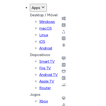
Apps
Desktop / Móvel
Windows
macOS
Linux
iOS
Android
Dispositivos
Smart TV
Fire TV
Android TV
Apple TV
Router
Jogos
Xbox