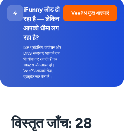
iFunny लोड हो
VeePN मुफ़्त आज़माएं
रहा है — लेकिन
आपको धीमा लग
रहा है?
ISP थ्रॉटलिंग, कंजेशन और
DNS समस्याएं आपको तब
भी धीमा कर सकती हैं जब
साइट्स ऑनलाइन हों।
VeePN आपको तेज़,
प्राइवेट रूट देता है।
विस्तृत जाँच:
28