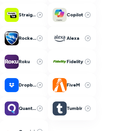
Straight Talk
Copilot
Rocket League
Alexa
Roku
Fidelity
Dropbox
FiveM
Quantum Fiber
Tumblr