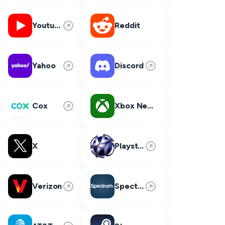
Youtube
Reddit
Yahoo
Discord
Cox
Xbox Network
X
Playstation Network
Verizon
Spectrum