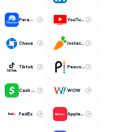
Paramount Plus
YouTube TV
Chase
Instacart
Tiktok
Peacock
Cash App
WOW
FedEx
Apple Music