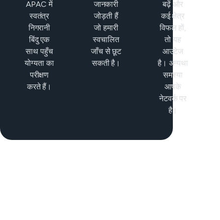
APAC में
जानकारी
बढ़ें और
स्वतंत्र
जोड़ती हैं
कई क्षेत्र
निगरानी
जो हमारी
विफल हों,
बिंदु एक
स्वचालित
तो यह
साथ पहुँच
जाँच से छूट
आउटेज
योग्यता का
सकती है।
है। अन्यथा
परीक्षण
समस्या
करते हैं।
आपके
नेटवर्क पर
है।