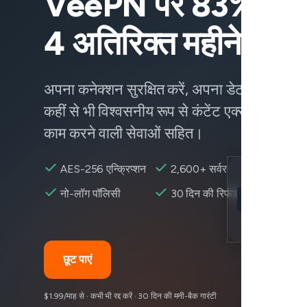
VeePN पर 83% छूट
4 अतिरिक्त महीने पाएं
अपना कनेक्शन सुरक्षित करें, अपना डेटा सुरक्षित रख
कहीं से भी विश्वसनीय रूप से कंटेंट एक्सेस करें —
काम करने वाली सेवाओं सहित।
AES-256 एन्क्रिप्शन
2,600+ सर्वर
Location
नो-लॉग पॉलिसी
30 दिन की रिफंड
iFunny उपलब्ध
Encryption
छूट पाएं
$1.99/माह से · कभी भी रद्द करें · 30 दिन की मनी-बैक गारंटी