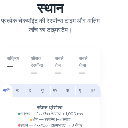
स्थान
प्रत्येक चेकपॉइंट की रेस्पॉन्स टाइम और अंतिम
जाँच का टाइमस्टैंप।
सक्रिय
औसत
सबसे
सबसे
—
रेस्पॉन्स
तेज़
धीमा
—
—
—
सभी
उत्तरी अमेरिका
दक्षिण अमेरिका
यूरोप
मध्य पूर्व
अफ्रीका
एशिया प्रशांत
IPv6
स्टेटस थ्रेशोल्ड:
सक्रिय — 2xx/3xx रेस्पॉन्स < 1,000 ms
धीमा — रेस्पॉन्स 1–3 सेकंड
डाउन — 4xx/5xx · टाइमआउट · > 3 सेकंड