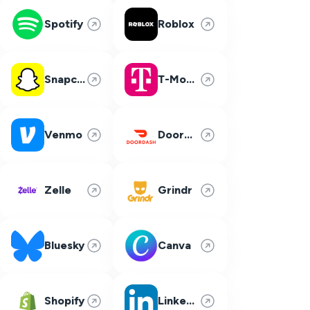
Spotify
Roblox
Snapchat
T-Mobile
Venmo
DoorDash
Zelle
Grindr
Bluesky
Canva
Shopify
LinkedIn