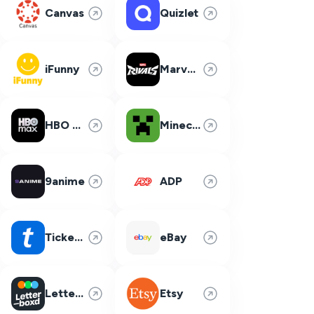
Canvas
Quizlet
iFunny
Marvel Rivals
HBO Max
Minecraft
9anime
ADP
Ticketmaster
eBay
Letterboxd
Etsy