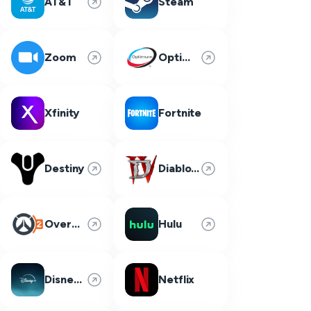
AT&T
Steam
Zoom
Optimum
Xfinity
Fortnite
Destiny
Diablo 4
Overwatch 2
Hulu
Disney Plus
Netflix